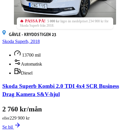
🔥 PASSA PÅ!
5 000 kr
lägre än medelpriset 234 900 kr för
Skoda Superb från 2018.
GÄVLE - KRYDDSTIGEN 23
Skoda Superb, 2018
13700 mil
Automatisk
Diesel
Skoda Superb Kombi 2.0 TDI 4x4 SCR Business
Drag Kamera S&V-hjul
2 760 kr/mån
229 900 kr
eller
Se bil