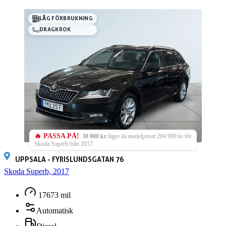
LÅG FÖRBRUKNING
DRAGKROK
🔥 PASSA PÅ!
30 000 kr
lägre än medelpriset 204 900 kr för
Skoda Superb från 2017.
UPPSALA - FYRISLUNDSGATAN 76
Skoda Superb, 2017
17673 mil
Automatisk