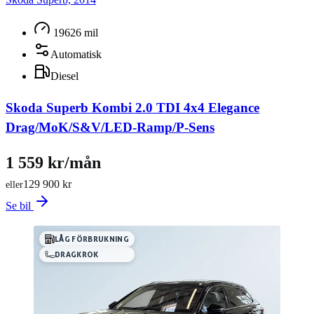
19626 mil
Automatisk
Diesel
Skoda Superb Kombi 2.0 TDI 4x4 Elegance
Drag/MoK/S&V/LED-Ramp/P-Sens
1 559 kr/mån
129 900 kr
eller
Se bil
LÅG FÖRBRUKNING
DRAGKROK