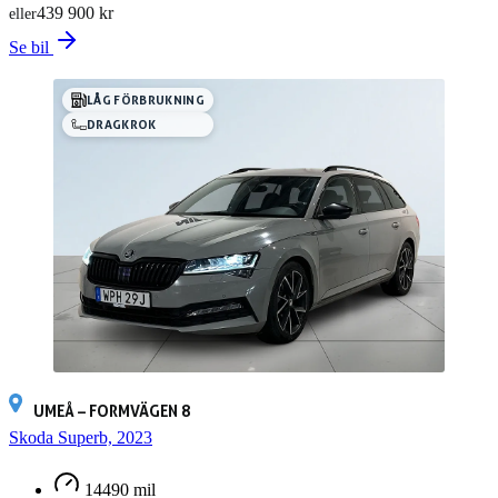
439 900 kr
eller
Se bil
LÅG FÖRBRUKNING
DRAGKROK
UMEÅ – FORMVÄGEN 8
Skoda Superb, 2023
14490 mil