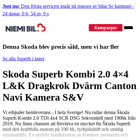
Just nu:
Den första servicen ingår på massor av bilar
Se kampanj
-
24 dagar, 0 h, 54 m, 8 s
Kampanjer
Denna Skoda blev precis såld, men vi har fler
Se alla Superb i lager
Skoda Superb Kombi 2.0 4×4
L&K Dragkrok Dvärm Canton
Navi Kamera S&V
Vi erbjuder hemleverans - I hela Sverige! Nu rullar denna Škoda
Superb Kombi 2.0 TDI 4x4 SCR DSG Sekventiell med 190hk från
2019. Nu finns chansen att förvärva en mycket fin Škoda Superb
med den kraftfulla motorn på 190 hk, fyrhjulsdrift och smidig
automatlåda. En perfekt kombination av komfort, prestanda och