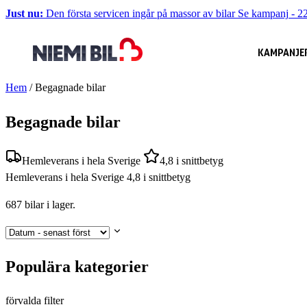
Just nu:
Den första servicen ingår på massor av bilar
Se kampanj
-
22
KAMPANJE
Hem
/
Begagnade bilar
Begagnade bilar
Hemleverans i hela Sverige
4,8 i snittbetyg
Hemleverans i hela Sverige
4,8 i snittbetyg
687
bilar i lager.
Populära kategorier
förvalda filter