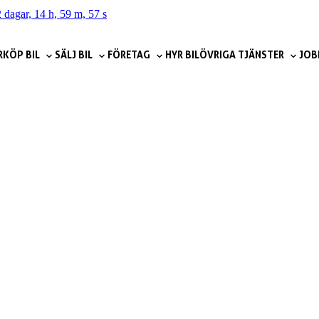
 dagar, 14 h, 59 m, 55 s
R
KÖP BIL
SÄLJ BIL
FÖRETAG
HYR BIL
ÖVRIGA TJÄNSTER
JOB