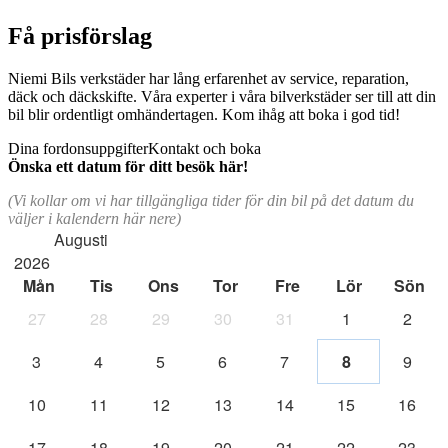
Få prisförslag
Niemi Bils verkstäder har lång erfarenhet av service, reparation,
däck och däckskifte. Våra experter i våra bilverkstäder ser till att din
bil blir ordentligt omhändertagen. Kom ihåg att boka i god tid!
Dina fordonsuppgifter
Kontakt och boka
Önska ett datum för ditt besök här!
(Vi kollar om vi har tillgängliga tider för din bil på det datum du
väljer i kalendern här nere)
Augusti
2026
Mån
Tis
Ons
Tor
Fre
Lör
Sön
27
28
29
30
31
1
2
3
4
5
6
7
8
9
10
11
12
13
14
15
16
17
18
19
20
21
22
23