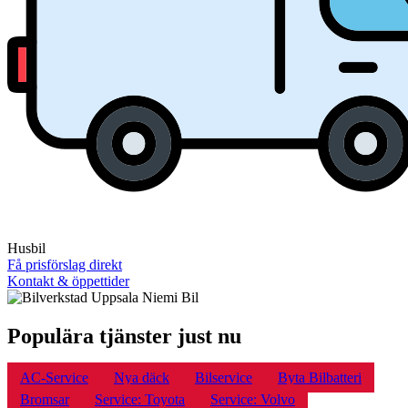
Husbil
Få prisförslag direkt
Kontakt & öppettider
Populära tjänster just nu
AC-Service
Nya däck
Bilservice
Byta Bilbatteri
Bromsar
Service: Toyota
Service: Volvo