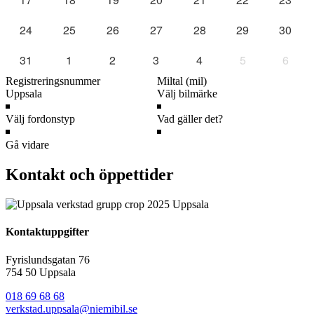
24
25
26
27
28
29
30
31
1
2
3
4
5
6
Gå vidare
Kontakt och öppettider
Kontaktuppgifter
Fyrislundsgatan 76
754 50 Uppsala
018 69 68 68
verkstad.uppsala@niemibil.se