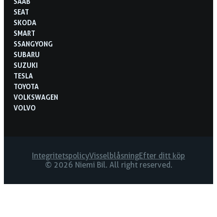
SAAB
SEAT
SKODA
SMART
SSANGYONG
SUBARU
SUZUKI
TESLA
TOYOTA
VOLKSWAGEN
VOLVO
Integritetspolicy
Visselblåsning
Efter ditt köp
© 2026 Niemi Bil. All right reserved.