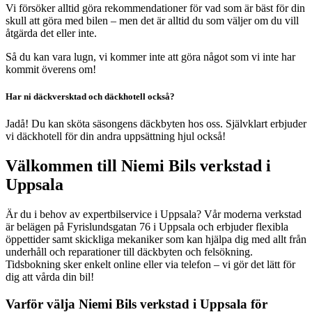
Vi försöker alltid göra rekommendationer för vad som är bäst för din
skull att göra med bilen – men det är alltid du som väljer om du vill
åtgärda det eller inte.
Så du kan vara lugn, vi kommer inte att göra något som vi inte har
kommit överens om!
Har ni däckversktad och däckhotell också?
Jadå! Du kan sköta säsongens däckbyten hos oss. Självklart erbjuder
vi däckhotell för din andra uppsättning hjul också!
Välkommen till Niemi Bils verkstad i
Uppsala
Är du i behov av expertbilservice i Uppsala? Vår moderna verkstad
är belägen på Fyrislundsgatan 76 i Uppsala och erbjuder flexibla
öppettider samt skickliga mekaniker som kan hjälpa dig med allt från
underhåll och reparationer till däckbyten och felsökning.
Tidsbokning sker enkelt online eller via telefon – vi gör det lätt för
dig att vårda din bil!
Varför välja Niemi Bils verkstad i Uppsala för