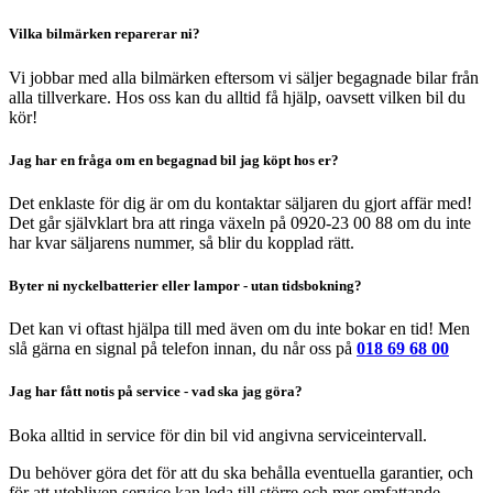
Vilka bilmärken reparerar ni?
Vi jobbar med alla bilmärken eftersom vi säljer begagnade bilar från
alla tillverkare. Hos oss kan du alltid få hjälp, oavsett vilken bil du
kör!
Jag har en fråga om en begagnad bil jag köpt hos er?
Det enklaste för dig är om du kontaktar säljaren du gjort affär med!
Det går självklart bra att ringa växeln på 0920-23 00 88 om du inte
har kvar säljarens nummer, så blir du kopplad rätt.
Byter ni nyckelbatterier eller lampor - utan tidsbokning?
Det kan vi oftast hjälpa till med även om du inte bokar en tid! Men
slå gärna en signal på telefon innan, du når oss på
018 69 68 00
Jag har fått notis på service - vad ska jag göra?
Boka alltid in service för din bil vid angivna serviceintervall.
Du behöver göra det för att du ska behålla eventuella garantier, och
för att utebliven service kan leda till större och mer omfattande