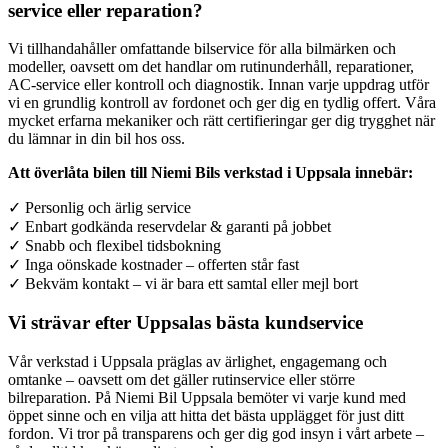
service eller reparation?
Vi tillhandahåller omfattande bilservice för alla bilmärken och
modeller, oavsett om det handlar om rutinunderhåll, reparationer,
AC-service eller kontroll och diagnostik. Innan varje uppdrag utför
vi en grundlig kontroll av fordonet och ger dig en tydlig offert. Våra
mycket erfarna mekaniker och rätt certifieringar ger dig trygghet när
du lämnar in din bil hos oss.
Att överlåta bilen till Niemi Bils verkstad i Uppsala innebär:
✓ Personlig och ärlig service
✓ Enbart godkända reservdelar & garanti på jobbet
✓ Snabb och flexibel tidsbokning
✓ Inga oönskade kostnader – offerten står fast
✓ Bekväm kontakt – vi är bara ett samtal eller mejl bort
Vi strävar efter Uppsalas bästa kundservice
Vår verkstad i Uppsala präglas av ärlighet, engagemang och
omtanke – oavsett om det gäller rutinservice eller större
bilreparation. På Niemi Bil Uppsala bemöter vi varje kund med
öppet sinne och en vilja att hitta det bästa upplägget för just ditt
fordon. Vi tror på transparens och ger dig god insyn i vårt arbete –