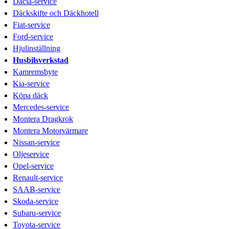
Dacia-service
Däckskifte och Däckhotell
Fiat-service
Ford-service
Hjulinställning
Husbilsverkstad
Kamremsbyte
Kia-service
Köpa däck
Mercedes-service
Montera Dragkrok
Montera Motorvärmare
Nissan-service
Oljeservice
Opel-service
Renault-service
SAAB-service
Skoda-service
Subaru-service
Toyota-service