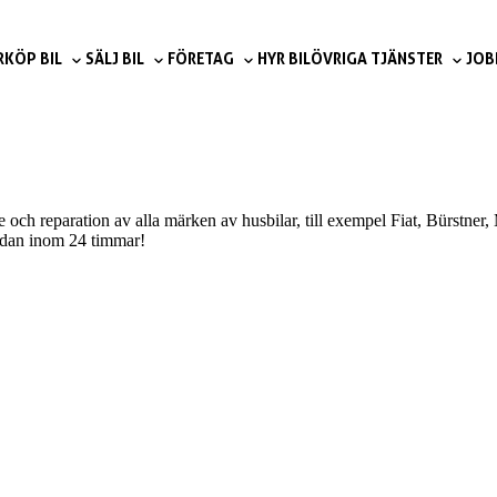
R
KÖP BIL
SÄLJ BIL
FÖRETAG
HYR BIL
ÖVRIGA TJÄNSTER
JOB
e och reparation av alla märken av husbilar, till exempel Fiat, Bürstne
redan inom 24 timmar!