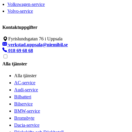
Volkswagen-service
Volvo-service
Kontaktuppgifter
Fyrislundsgatan 76 i Uppsala
verkstad.uppsala@niemibil.se
018 69 68 68
Alla tjänster
Alla tjänster
AC-service
Audi-service
Bilbatteri
Bilservice
BMW-service
Bromsbyte
Dacia-service