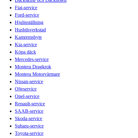
Däckskifte och Däckhotell
Fiat-service
Ford-service
Hjulinställning
Husbilsverkstad
Kamremsbyte
Kia-service
Köpa däck
Mercedes-service
Montera Dragkrok
Montera Motorvärmare
Nissan-service
Oljeservice
Opel-service
Renault-service
SAAB-service
Skoda-service
Subaru-service
Toyota-service