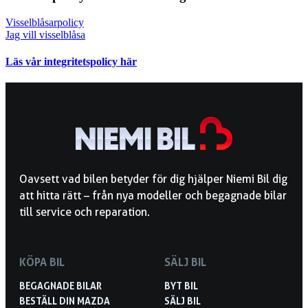
Visselblåsarpolicy
Jag vill visselblåsa
Läs vår integritetspolicy här
Oavsett vad bilen betyder för dig hjälper Niemi Bil dig
att hitta rätt – från nya modeller och begagnade bilar
till service och reparation.
KÖPA BIL
SÄLJ BIL
BEGAGNADE BILAR
BYT BIL
BESTÄLL DIN MAZDA
SÄLJ BIL