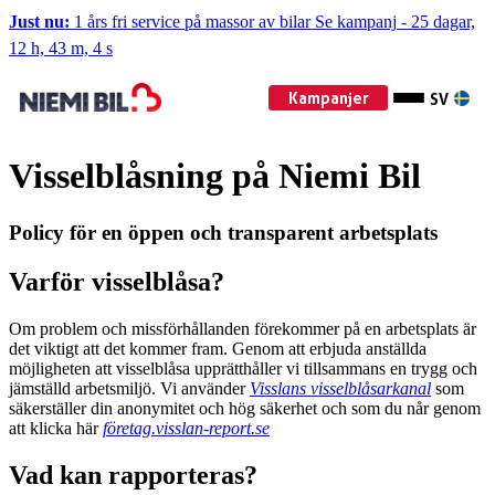
Just nu:
1 års fri service på massor av bilar
Se kampanj
-
25 dagar,
12 h, 43 m, 3 s
Kampanjer
SV
Visselblåsning på Niemi Bil
Policy för en öppen och transparent arbetsplats
Varför visselblåsa?
Om problem och missförhållanden förekommer på en arbetsplats är
det viktigt att det kommer fram. Genom att erbjuda anställda
möjligheten att visselblåsa upprätthåller vi tillsammans en trygg och
jämställd arbetsmiljö. Vi använder
Visslans
visselblåsarkanal
som
säkerställer din anonymitet och hög säkerhet och som du når genom
att klicka här
företag.visslan-report.se
Vad kan rapporteras?