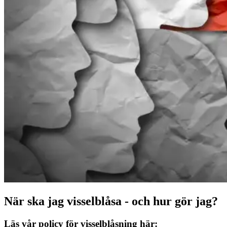
När ska jag visselblåsa - och hur gör jag?
Läs vår policy för visselblåsning här: