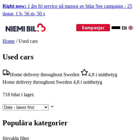
Right now:
1 års fri service på massor av bilar
See campaign
-
25
dagar, 1 h, 56 m, 49 s
Kampanjer
EN
Home
/
Used cars
Used cars
Home delivery throughout Sweden
4,8 i snittbetyg
Home delivery throughout Sweden
4,8 i snittbetyg
718
bilar i lager.
Populära kategorier
förvalda filter