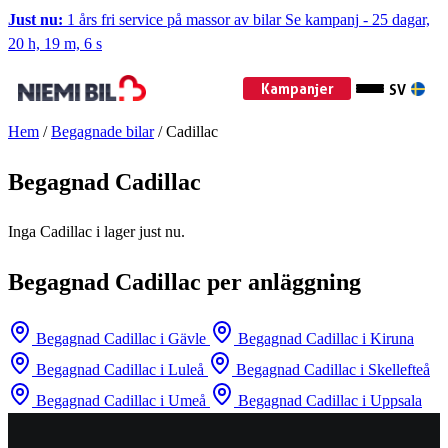
Just nu:
1 års fri service på massor av bilar
Se kampanj
-
25 dagar,
20 h, 19 m, 6 s
Kampanjer
SV
Hem
/
Begagnade bilar
/
Cadillac
Begagnad Cadillac
Inga Cadillac i lager just nu.
Begagnad Cadillac per anläggning
Begagnad Cadillac i Gävle
Begagnad Cadillac i Kiruna
Begagnad Cadillac i Luleå
Begagnad Cadillac i Skellefteå
Begagnad Cadillac i Umeå
Begagnad Cadillac i Uppsala