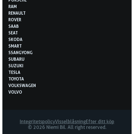
RAM
RENAULT
ROVER
SAAB
SEAT
SKODA
SMART
SSANGYONG
SUBARU
SUZUKI
TESLA
TOYOTA
VOLKSWAGEN
VOLVO
Integritetspolicy
Visselblåsning
Efter ditt köp
© 2026 Niemi Bil. All right reserved.