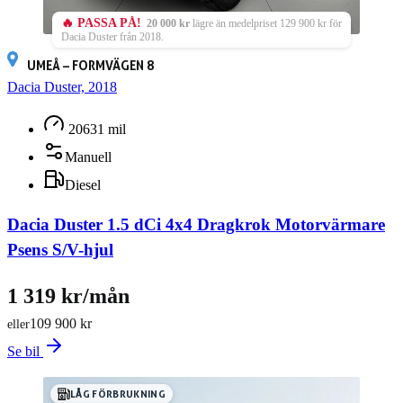
🔥 PASSA PÅ!
20 000 kr
lägre än medelpriset 129 900 kr för
Dacia Duster från 2018.
UMEÅ – FORMVÄGEN 8
Dacia Duster, 2018
20631 mil
Manuell
Diesel
Dacia Duster 1.5 dCi 4x4 Dragkrok Motorvärmare
Psens S/V-hjul
1 319 kr/mån
109 900 kr
eller
Se bil
LÅG FÖRBRUKNING