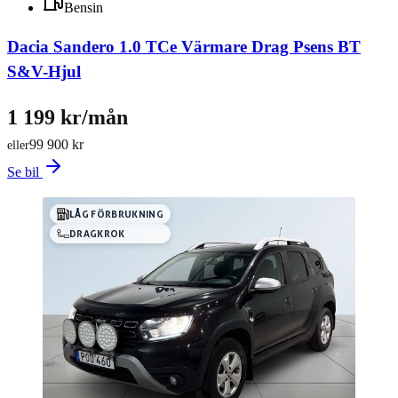
Bensin
Dacia Sandero 1.0 TCe Värmare Drag Psens BT
S&V-Hjul
1 199 kr/mån
99 900 kr
eller
Se bil
LÅG FÖRBRUKNING
DRAGKROK