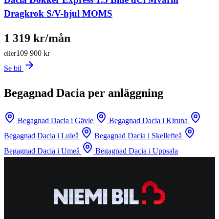
Dragkrok S/V-hjul MOMS
1 319 kr/mån
109 900 kr
eller
Se bil
Begagnad Dacia per anläggning
Begagnad Dacia i Gävle
Begagnad Dacia i Kiruna
Begagnad Dacia i Luleå
Begagnad Dacia i Skellefteå
Begagnad Dacia i Umeå
Begagnad Dacia i Uppsala