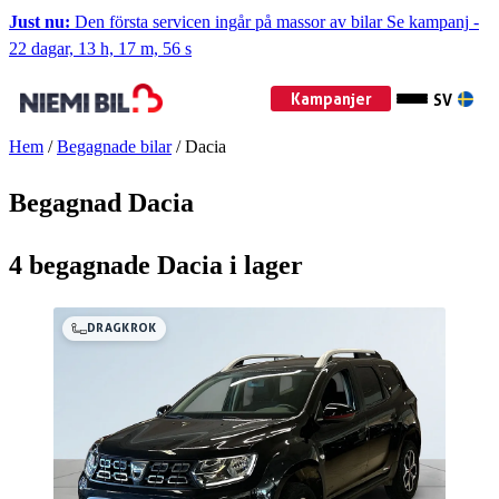
Just nu:
Den första servicen ingår på massor av bilar
Se kampanj
-
22 dagar, 13 h, 17 m, 56 s
Kampanjer
SV
Hem
/
Begagnade bilar
/
Dacia
Begagnad Dacia
4 begagnade Dacia i lager
DRAGKROK