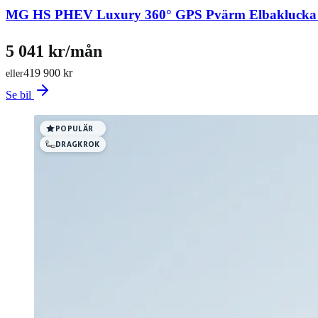
MG HS PHEV Luxury 360° GPS Pvärm Elbakluck
5 041 kr/mån
419 900 kr
eller
Se bil
POPULÄR
DRAGKROK