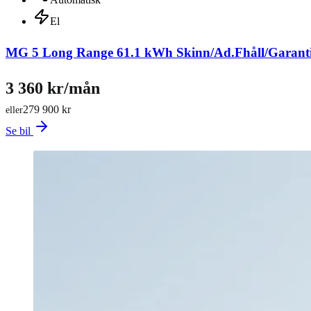
El
MG 5 Long Range 61.1 kWh Skinn/Ad.Fhåll/Garant
3 360 kr/mån
279 900 kr
eller
Se bil