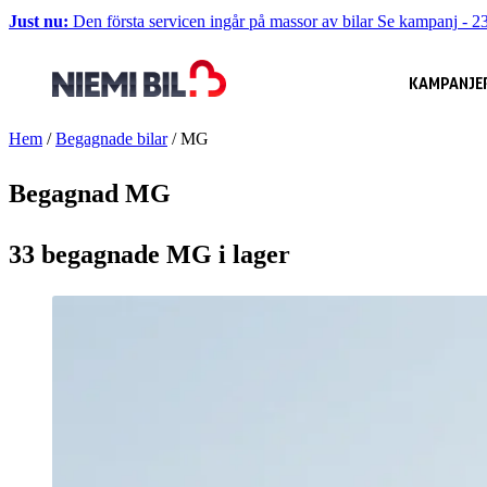
Just nu:
Den första servicen ingår på massor av bilar
Se kampanj
-
23
KAMPANJE
Hem
/
Begagnade bilar
/
MG
Begagnad MG
33 begagnade MG i lager