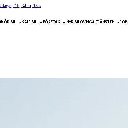
 dagar, 7 h, 34 m, 17 s
R
KÖP BIL
SÄLJ BIL
FÖRETAG
HYR BIL
ÖVRIGA TJÄNSTER
JOB