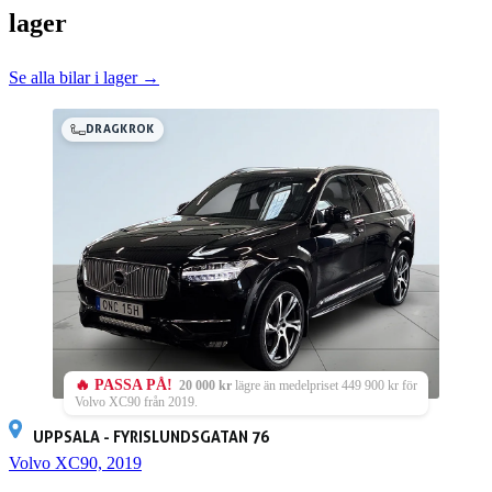
lager
Se alla bilar i lager →
DRAGKROK
🔥 PASSA PÅ!
20 000 kr
lägre än medelpriset 449 900 kr för
Volvo XC90 från 2019.
UPPSALA - FYRISLUNDSGATAN 76
Volvo XC90, 2019