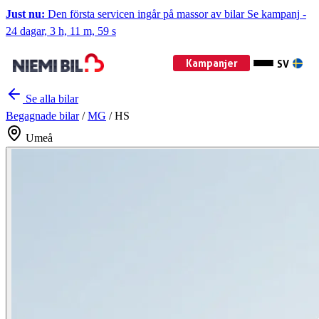
Just nu:
Den första servicen ingår på massor av bilar
Se kampanj
-
24 dagar, 3 h, 11 m, 58 s
Kampanjer
SV
Se alla bilar
Begagnade bilar
/
MG
/
HS
Umeå