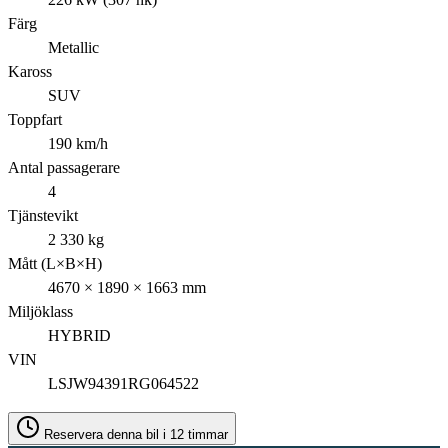
Färg
Metallic
Kaross
SUV
Toppfart
190 km/h
Antal passagerare
4
Tjänstevikt
2 330 kg
Mått (L×B×H)
4670 × 1890 × 1663 mm
Miljöklass
HYBRID
VIN
LSJW94391RG064522
Reservera denna bil i 12 timmar