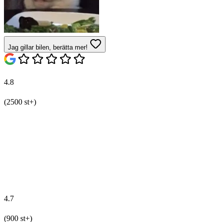
Jag gillar bilen, berätta mer!
4.8
(2500 st+)
4.7
(900 st+)