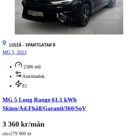
LULEÅ - SPANTGATAN 8
MG 5, 2023
2386 mil
Automatisk
El
MG 5 Long Range 61.1 kWh
Skinn/Ad.Fhåll/Garanti/360/SoV
3 360 kr/mån
279 900 kr
eller