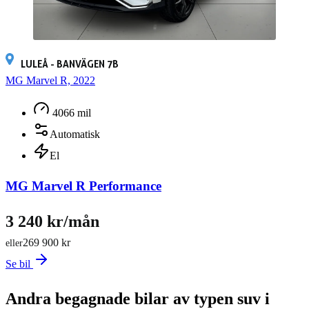
LULEÅ - BANVÄGEN 7B
MG Marvel R, 2022
4066 mil
Automatisk
El
MG Marvel R Performance
3 240 kr/mån
269 900 kr
eller
Se bil
Andra begagnade bilar av typen suv i