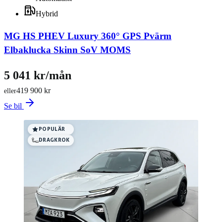
Hybrid
MG HS PHEV Luxury 360° GPS Pvärm
Elbaklucka Skinn SoV MOMS
5 041 kr/mån
419 900 kr
eller
Se bil
POPULÄR
DRAGKROK