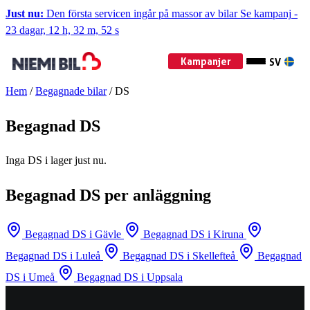
Just nu:
Den första servicen ingår på massor av bilar
Se kampanj
-
23 dagar, 12 h, 32 m, 52 s
Kampanjer
SV
Hem
/
Begagnade bilar
/
DS
Begagnad DS
Inga DS i lager just nu.
Begagnad DS per anläggning
Begagnad DS i Gävle
Begagnad DS i Kiruna
Begagnad DS i Luleå
Begagnad DS i Skellefteå
Begagnad
DS i Umeå
Begagnad DS i Uppsala