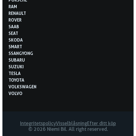
RAM
RENAULT
ROVER
SAAB
SEAT
SKODA
SMART
SSANGYONG
SUBARU
SUZUKI
TESLA
TOYOTA
VOLKSWAGEN
VOLVO
Integritetspolicy
Visselblåsning
Efter ditt köp
© 2026 Niemi Bil. All right reserved.