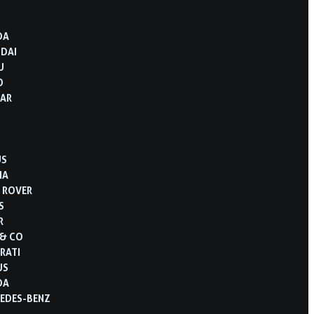
D
DA
DAI
U
O
AR
US
IA
 ROVER
S
R
 & CO
RATI
US
DA
EDES-BENZ