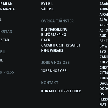
E BILAR
BYT BIL
ABA
IN MAZDA
SÄLJ BIL
ADRI
AIXA
L
ALFA
ÖVRIGA TJÄNSTER
ALPI
BILFINANSIERING
ASTO
RKSTAD
BILFÖRSÄKRING
AUDI
KSTAD
DÄCK
BENT
GARANTI OCH TRYGGHET
BMW
HEMLEVERANS
BIL
BYD
CADI
IL
JOBBA HOS OSS
CHEV
CHRY
JOBBA HOS OSS
& PRESS
CITR
CUP
KONTAKT
DACI
DOD
KONTAKT & ÖPPETTIDER
DS
FERR
FIAT