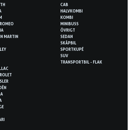
RTH
CAB
A
HALVKOMBI
M
KOMBI
 ROMEO
MINIBUSS
NA
ÖVRIGT
N MARTIN
SEDAN
SKÅPBIL
LEY
SPORTKUPÉ
SUV
TRANSPORTBIL - FLAK
LLAC
ROLET
SLER
OËN
RA
A
GE
ARI