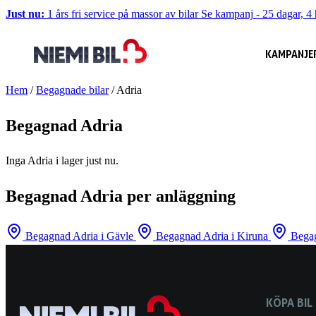
Just nu:
1 års fri service på massor av bilar
Se kampanj
-
25 dagar, 4 
KAMPANJE
Hem
/
Begagnade bilar
/
Adria
Begagnad Adria
Inga Adria i lager just nu.
Begagnad Adria per anläggning
Begagnad Adria i Gävle
Begagnad Adria i Kiruna
Begag
KÖPA BIL