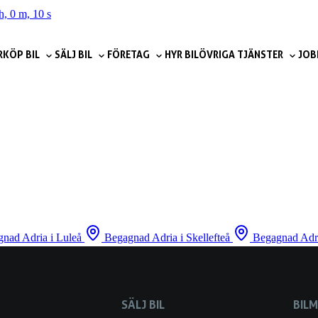
h, 0 m, 10 s
R
KÖP BIL
SÄLJ BIL
FÖRETAG
HYR BIL
ÖVRIGA TJÄNSTER
JOB
nad Adria i Luleå
Begagnad Adria i Skellefteå
Begagnad Adr
SÄLJ BIL
BIL