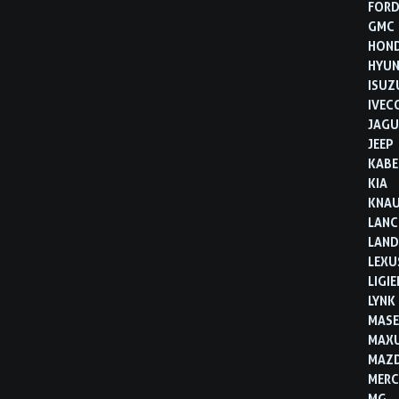
FOR
GMC
HON
HYUN
ISUZ
IVEC
JAGU
JEEP
KABE
KIA
KNA
LANC
LAND
LEXU
LIGIE
LYNK
MASE
MAX
MAZ
MERC
MG