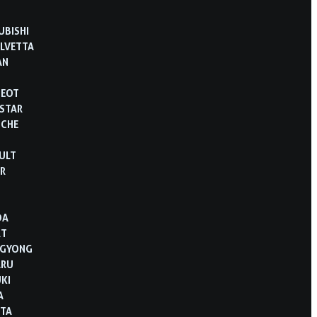
UBISHI
LVETTA
AN
GEOT
STAR
SCHE
ULT
R
B
DA
RT
NGYONG
ARU
KI
A
TA