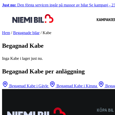
Just nu:
Den första servicen ingår på massor av bilar
Se kampanj
-
23
KAMPANJE
Hem
/
Begagnade bilar
/
Kabe
Begagnad Kabe
Inga Kabe i lager just nu.
Begagnad Kabe per anläggning
Begagnad Kabe i Gävle
Begagnad Kabe i Kiruna
Begag
KÖPA BIL