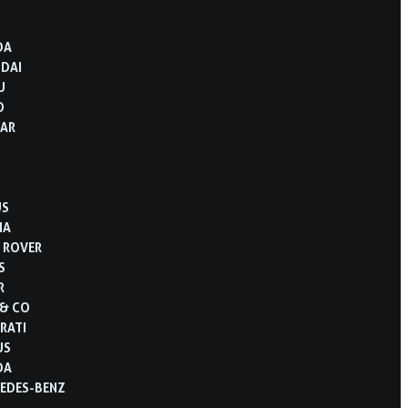
D
DA
DAI
U
O
AR
US
IA
 ROVER
S
R
 & CO
RATI
US
DA
EDES-BENZ