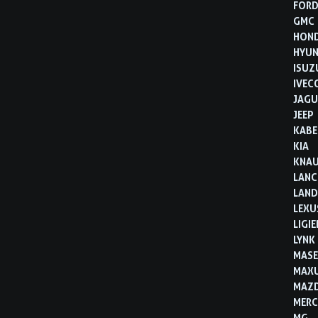
FOR
GMC
HON
HYUN
ISUZ
IVEC
JAGU
JEEP
KABE
KIA
KNA
LANC
LAND
LEXU
LIGIE
LYNK
MASE
MAX
MAZ
MERC
MG