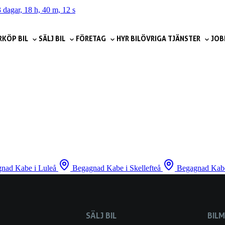
 dagar, 18 h, 40 m, 12 s
R
KÖP BIL
SÄLJ BIL
FÖRETAG
HYR BIL
ÖVRIGA TJÄNSTER
JOB
nad Kabe i Luleå
Begagnad Kabe i Skellefteå
Begagnad Kab
SÄLJ BIL
BIL