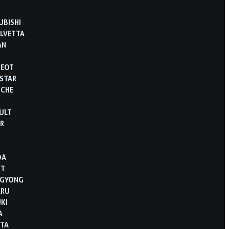
UBISHI
LVETTA
AN
GEOT
STAR
SCHE
ULT
R
B
DA
RT
NGYONG
ARU
KI
A
TA