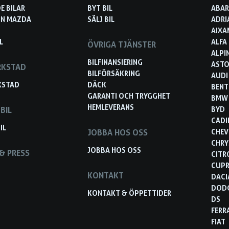
E BILAR
BYT BIL
ABA
IN MAZDA
SÄLJ BIL
ADRI
AIXA
L
ALFA
ÖVRIGA TJÄNSTER
ALPI
BILFINANSIERING
ASTO
RKSTAD
BILFÖRSÄKRING
AUDI
KSTAD
DÄCK
BENT
GARANTI OCH TRYGGHET
BMW
HEMLEVERANS
BIL
BYD
CADI
IL
JOBBA HOS OSS
CHEV
CHRY
JOBBA HOS OSS
& PRESS
CITR
CUP
KONTAKT
DACI
DOD
KONTAKT & ÖPPETTIDER
DS
FERR
FIAT