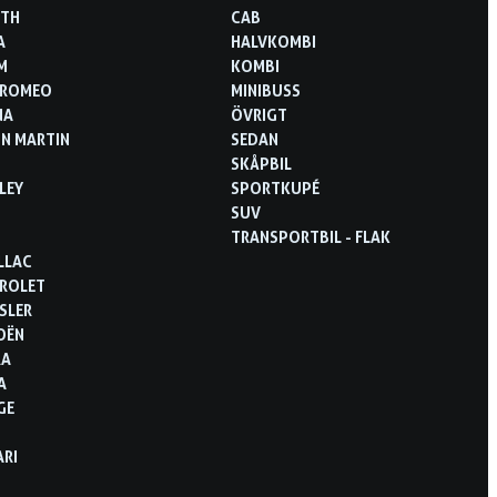
RTH
CAB
A
HALVKOMBI
M
KOMBI
 ROMEO
MINIBUSS
NA
ÖVRIGT
N MARTIN
SEDAN
SKÅPBIL
LEY
SPORTKUPÉ
SUV
TRANSPORTBIL - FLAK
LLAC
ROLET
SLER
OËN
RA
A
GE
ARI