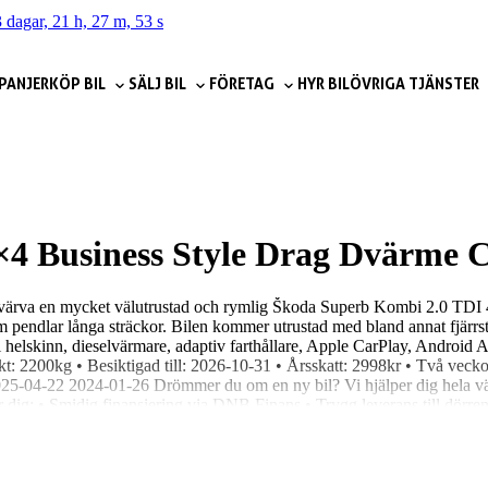
 dagar, 21 h, 27 m, 52 s
PANJER
KÖP BIL
SÄLJ BIL
FÖRETAG
HYR BIL
ÖVRIGA TJÄNSTER
4×4 Business Style Drag Dvär
t förvärva en mycket välutrustad och rymlig Škoda Superb Kombi 2.0 
 som pendlar långa sträckor. Bilen kommer utrustad med bland annat fjä
elskinn, dieselvärmare, adaptiv farthållare, Apple CarPlay, Android A
: 2200kg • Besiktigad till: 2026-10-31 • Årsskatt: 2998kr • Två veckors
025-04-22 2024-01-26 Drömmer du om en ny bil? Vi hjälper dig hela väg
t för dig: • Smidig finansiering via DNB Finans • Trygg leverans till dör
ed passion för bilar och människor. Med ett snittbetyg på 4,7 på Google 
ag och erbjuder hämtning, rekond, ägarbyte och allt där emellan – du beh
oss på 0910-573 90 eller mejla skelleftea@niemibil.se så hjälper vi dig