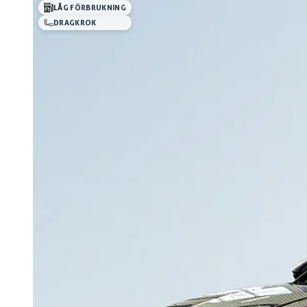
LÅG FÖRBRUKNING
DRAGKROK