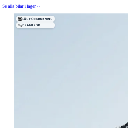
Se alla bilar i lager ››
LÅG FÖRBRUKNING
DRAGKROK