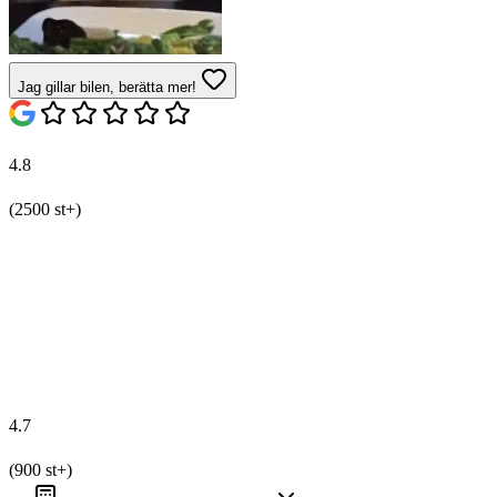
Jag gillar bilen, berätta mer!
4.8
(2500 st+)
4.7
(900 st+)