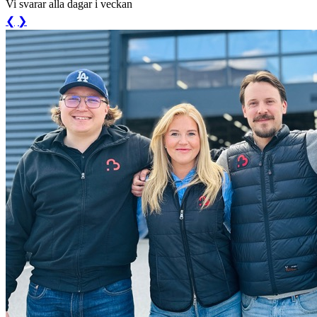
Vi svarar alla dagar i veckan
❮
❯