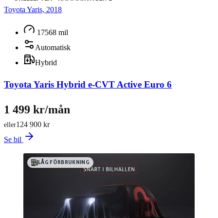
Toyota Yaris, 2018
17568 mil
Automatisk
Hybrid
Toyota Yaris Hybrid e-CVT Active Euro 6
1 499 kr/mån
124 900 kr
eller
Se bil
LÅG FÖRBRUKNING