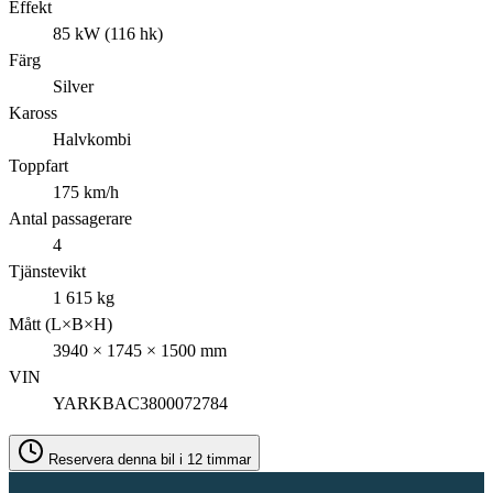
Effekt
85 kW (116 hk)
Färg
Silver
Kaross
Halvkombi
Toppfart
175 km/h
Antal passagerare
4
Tjänstevikt
1 615 kg
Mått (L×B×H)
3940 × 1745 × 1500 mm
VIN
YARKBAC3800072784
Reservera denna bil i 12 timmar