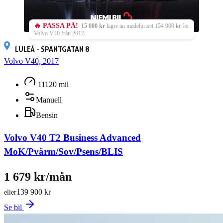
🔥 PASSA PÅ!
15 000 kr
lägre än medelpriset 154 900 kr för
Volvo V40 från 2017.
LULEÅ - SPANTGATAN 8
Volvo V40, 2017
11120 mil
Manuell
Bensin
Volvo V40 T2 Business Advanced
MoK/Pvärm/Sov/Psens/BLIS
1 679 kr/mån
139 900 kr
eller
Se bil