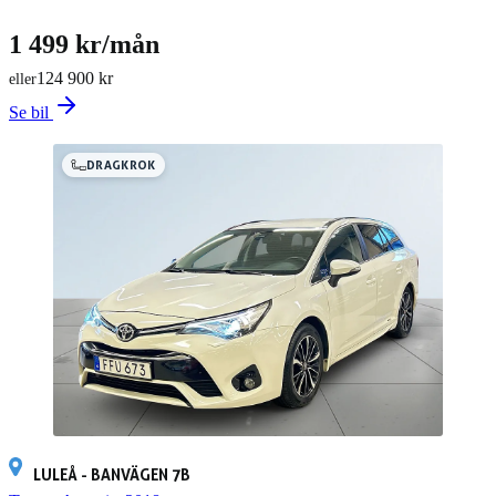
1 499 kr/mån
124 900 kr
eller
Se bil
DRAGKROK
LULEÅ - BANVÄGEN 7B