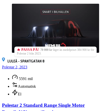
🔥 PASSA PÅ!
70 000 kr
lägre än medelpriset 384 900 kr för
Polestar 2 från 2023.
LULEÅ - SPANTGATAN 8
Polestar 2, 2023
5591 mil
Automatisk
El
Polestar 2 Standard Range Single Motor