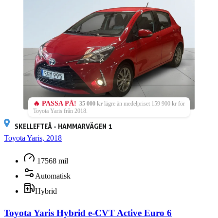
🔥 PASSA PÅ!
35 000 kr
lägre än medelpriset 159 900 kr för
Toyota Yaris från 2018.
SKELLEFTEÅ - HAMMARVÄGEN 1
Toyota Yaris, 2018
17568 mil
Automatisk
Hybrid
Toyota Yaris Hybrid e-CVT Active Euro 6