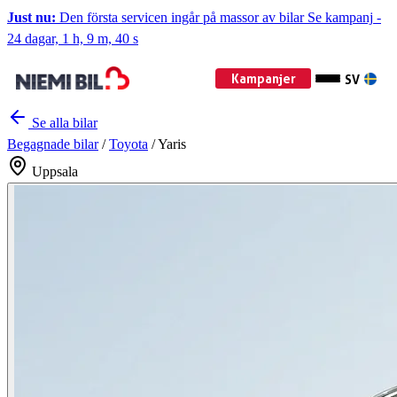
Just nu:
Den första servicen ingår på massor av bilar
Se kampanj
-
24 dagar, 1 h, 9 m, 39 s
Kampanjer
SV
Se alla bilar
Begagnade bilar
/
Toyota
/
Yaris
Uppsala