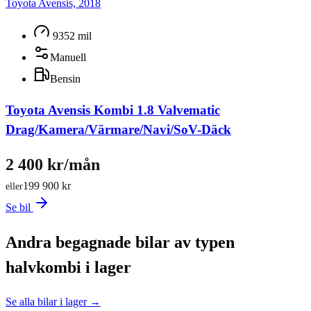
Toyota Avensis, 2018
9352 mil
Manuell
Bensin
Toyota Avensis Kombi 1.8 Valvematic
Drag/Kamera/Värmare/Navi/SoV-Däck
2 400 kr/mån
199 900 kr
eller
Se bil
Andra begagnade bilar av typen
halvkombi i lager
Se alla bilar i lager →