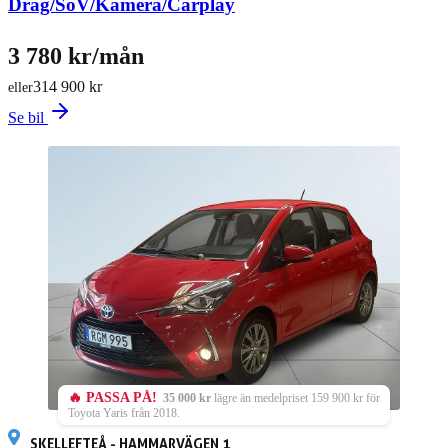
Drag/SoV/Kamera/Carplay
3 780 kr/mån
314 900 kr
eller
Se bil
🔥 PASSA PÅ!
35 000 kr
lägre än medelpriset 159 900 kr för
Toyota Yaris från 2018.
SKELLEFTEÅ - HAMMARVÄGEN 1