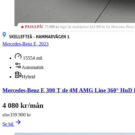
🔥 PASSA PÅ!
75 000 kr
lägre än medelpriset 414 900 kr för Mercedes-Benz 
SKELLEFTEÅ - HAMMARVÄGEN 1
Mercedes-Benz E, 2023
15554 mil
Automatisk
Hybrid
Mercedes-Benz E 300 T de 4M AMG Line 360° HuD
4 080 kr/mån
339 900 kr
eller
Se bil