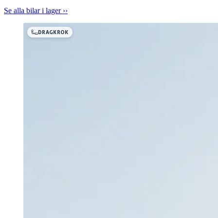
Se alla bilar i lager ››
DRAGKROK