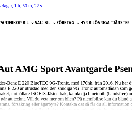
 dagar, 1 h, 50 m, 20 s
PANJER
KÖP BIL
SÄLJ BIL
FÖRETAG
HYR BIL
ÖVRIGA TJÄNSTER
r
 Aut AMG Sport Avantgarde Pse
rcedes-Benz E 220 BlueTEC 9G-Tronic, med 170hk, från 2016. Nu har d
Denna E 220 är utrustad med den smidiga 9G-Tronic automatlådan som ger
ket, farthållare ISOFIX-fästen bak, kamkedja bluetooth (handsfree) o
nti går att teckna Vill du veta mer om bilen? På niemibil.se kan du bland
erans, försäkring eller ägarbyte? Kontakta oss så får du all informati
ller efter leverans! Vill du byta in din nuvarande bil när du köper en ny
 Bil – Sveriges största hjärta för bilar 4,8 snittbetyg på Google 4,7 snit
n provkörning!