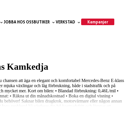
Kampanjer
JOBBA HOS OSS
BUTIKER
VERKSTAD
ns Kamkedja
u chansen att äga en elegant och komfortabel Mercedes-Benz E-klass
 mjuka växlingar och låg förbrukning, både i stadstrafik och på
ch mycket mer. Kort om bilen: • Blandad förbrukning: 0,46L/mil •
 annat: • Räkna ut din månadskostnad • Boka en digital visning •
on du behöver! Saknar bilen dragkrok, motorvärmare eller någon annan
? Inga problem! Vi värderar din bil kostnadsfritt och lämnar ett
tbetyg på Trustpilot Vid intresse ring 026-16 19 00 eller maila