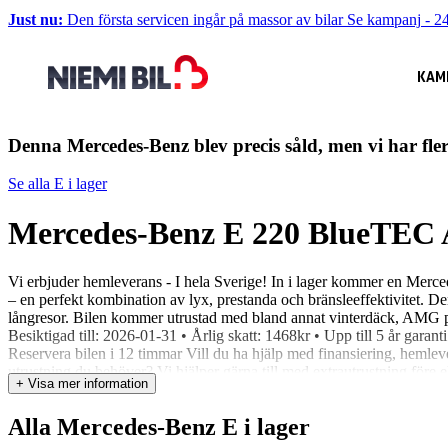
Just nu:
Den första servicen ingår på massor av bilar
Se kampanj
-
24
KAM
Denna Mercedes-Benz blev precis såld, men vi har fle
Se alla E i lager
Mercedes-Benz E 220 BlueTEC
Vi erbjuder hemleverans - I hela Sverige! In i lager kommer en Me
– en perfekt kombination av lyx, prestanda och bränsleeffektivitet. 
långresor. Bilen kommer utrustad med bland annat vinterdäck, AMG pa
Besiktigad till: 2026-01-31 • Årlig skatt: 1468kr • Upp till 5 år gara
Reservera bilen i 12 timmar Vill du ha hjälp med finansiering, hemlev
utrustning du behöver? Vi hjälper gärna till med extrautrustning före e
+ Visa mer information
prisförslag direkt – Du behöver inte ens städa eller tvätta bilen! Niemi
gavle@niemibil.se Varmt välkommen till oss på Kryddstigen 23 för e
Alla Mercedes-Benz E i lager