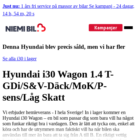
Just nu:
1 års fri service på massor av bilar
Se kampanj
-
24 dagar,
14 h, 54 m, 20 s
Kampanjer
Denna Hyundai blev precis såld, men vi har fler
Se alla i30 i lager
Hyundai i30 Wagon 1.4 T-
GDi/S&V-Däck/MoK/P-
sens/Låg Skatt
Vi erbjuder hemleverans - I hela Sverige! In i lager kommer en
Hyundai i30 Wagon – en bil som passar dig som bara vill ha något
som funkar riktigt bra i vardagen. Den är lätt att tycka om, enkel att
köra och har de utrymmen man faktiskt vill ha när bilen ska
användas till mer än bara att ta sig från A till B. En riktigt vettig