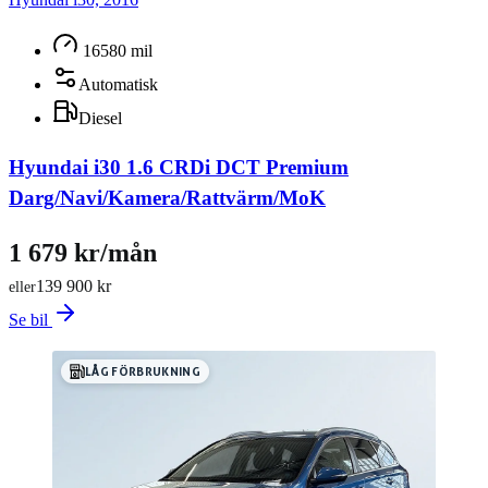
16580 mil
Automatisk
Diesel
Hyundai i30 1.6 CRDi DCT Premium
Darg/Navi/Kamera/Rattvärm/MoK
1 679 kr/mån
139 900 kr
eller
Se bil
LÅG FÖRBRUKNING