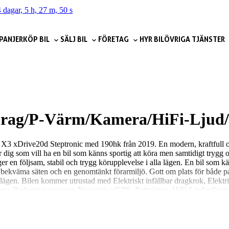
 dagar, 5 h, 27 m, 48 s
PANJER
KÖP BIL
SÄLJ BIL
FÖRETAG
HYR BIL
ÖVRIGA TJÄNSTER
Drag/P-Värm/Kamera/HiFi-Lju
W X3 xDrive20d Steptronic med 190hk från 2019. En modern, kraftfull
dig som vill ha en bil som känns sportig att köra men samtidigt trygg
 en följsam, stabil och trygg körupplevelse i alla lägen. En bil som kä
bekväma säten och en genomtänkt förarmiljö. Gott om plats för både pas
 lägen. Bilen kommer utrustad med Elektriskt infällbar dragkrok, El
era, Parkeringssensorer, Navigation/GPS, Rattvärme, HiFi Ljudanläggn
-31 • Årlig fordonsskatt 3282kr • Senast servad 2026 Maj • Dragvikt Max
len i 12 timmar Vill du ha hjälp med finansiering, hemleverans, försäkr
höver? Vi hjälper gärna till med extrautrustning före eller efter lever
rekt – Du behöver inte ens städa eller tvätta bilen! Niemi Bil – Sveriges 