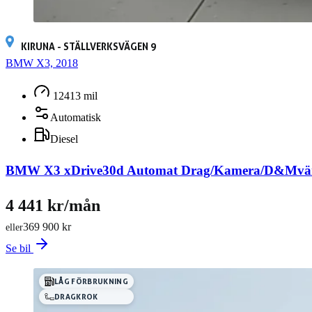
KIRUNA - STÄLLVERKSVÄGEN 9
BMW X3, 2018
12413 mil
Automatisk
Diesel
BMW X3 xDrive30d Automat Drag/Kamera/D&Mvä
4 441 kr/mån
369 900 kr
eller
Se bil
LÅG FÖRBRUKNING
DRAGKROK