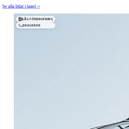
Trustpilot
Se alla bilar i lager ››
LÅG FÖRBRUKNING
DRAGKROK