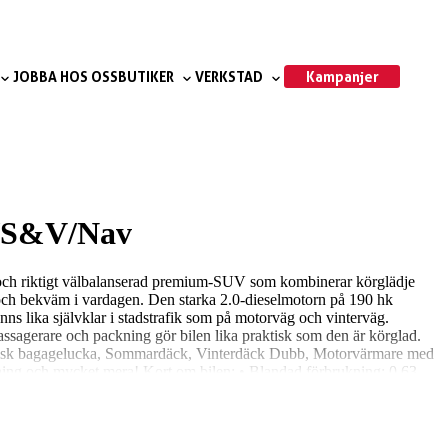
Kampanjer
JOBBA HOS OSS
BUTIKER
VERKSTAD
d/S&V/Nav
 och riktigt välbalanserad premium-SUV som kombinerar körglädje
 och bekväm i vardagen. Den starka 2.0-dieselmotorn på 190 hk
nns lika självklar i stadstrafik som på motorväg och vinterväg.
sagerare och packning gör bilen lika praktisk som den är körglad.
ektrisk bagagelucka, Sommardäck, Vinterdäck Dubb, Motorvärmare med
ing och mycket mera! Kort om bilen: • Blandad förbrukning: 0.63-
 2400kg Vill du veta mer om bilen? På niemibil.se kan du bland annat:
ing eller ägarbyte? Kontakta oss så får du all information du behöver!
ans! Vill du byta in din nuvarande bil när du köper en ny? Inga
största hjärta för bilar 4,8 snittbetyg på Google 4,7 snittbetyg på