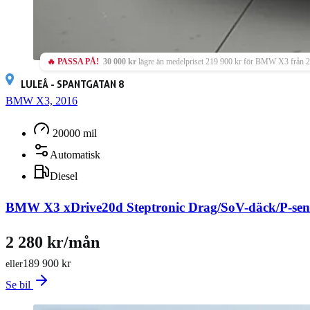
🔥 PASSA PÅ!
30 000 kr
lägre än medelpriset 219 900 kr för BMW X3 från 
LULEÅ - SPANTGATAN 8
BMW X3, 2016
20000 mil
Automatisk
Diesel
BMW X3 xDrive20d Steptronic Drag/SoV-däck/P-sen
2 280 kr/mån
189 900 kr
eller
Se bil