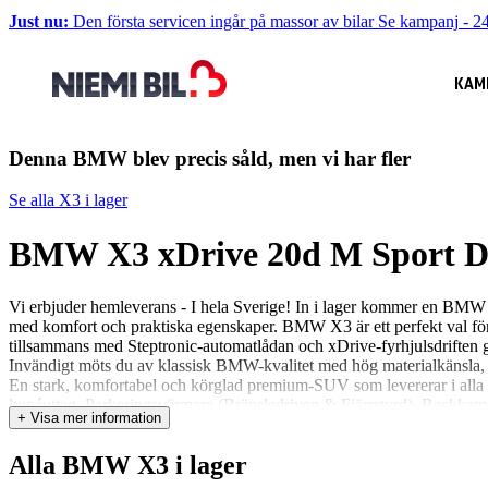
Just nu:
Den första servicen ingår på massor av bilar
Se kampanj
-
24
KAM
Denna BMW blev precis såld, men vi har fler
Se alla X3 i lager
BMW X3 xDrive 20d M Sport 
Vi erbjuder hemleverans - I hela Sverige! In i lager kommer en BM
med komfort och praktiska egenskaper. BMW X3 är ett perfekt val för 
tillsammans med Steptronic-automatlådan och xDrive-fyrhjulsdriften ger
Invändigt möts du av klassisk BMW-kvalitet med hög materialkänsla, 
En stark, komfortabel och körglad premium-SUV som levererar i alla
kupéuttag, Parkeringsvärmare (Bränsledriven & Fjärrstyrd), Backkam
+ Visa mer information
0.71l/mil • Går att teckna 1-5 års garanti. • Besiktigad till 2027-03
• Räkna ut din månadskostnad • Boka en digital visning • Reservera bi
Alla BMW X3 i lager
Saknar bilen dragkrok, motorvärmare eller någon annan utrustning du be
problem! Vi värderar din bil kostnadsfritt och lämnar ett prisförslag di