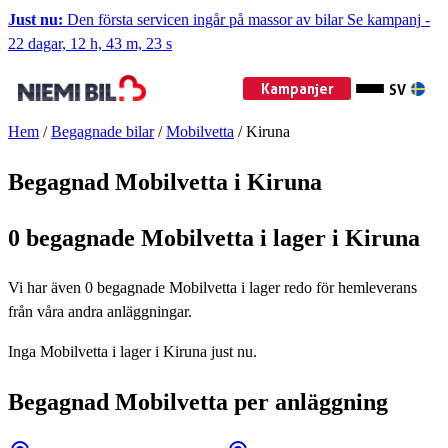
Just nu:
Den första servicen ingår på massor av bilar
Se kampanj
-
22 dagar, 12 h, 43 m, 23 s
Kampanjer
SV
Hem
/
Begagnade bilar
/
Mobilvetta
/
Kiruna
Begagnad Mobilvetta i Kiruna
0 begagnade Mobilvetta i lager i Kiruna
Vi har även
0
begagnade Mobilvetta i lager redo för hemleverans
från våra andra anläggningar.
Inga Mobilvetta i lager i Kiruna just nu.
Begagnad Mobilvetta per anläggning