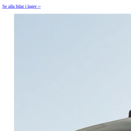
Se alla bilar i lager ››