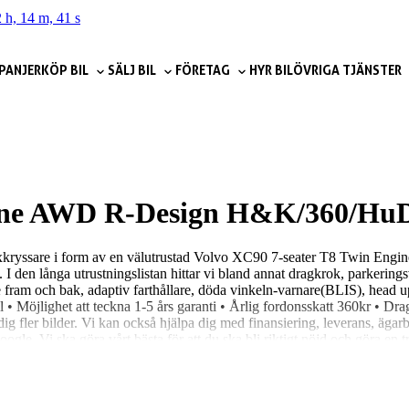
 h, 14 m, 40 s
PANJER
KÖP BIL
SÄLJ BIL
FÖRETAG
HYR BIL
ÖVRIGA TJÄNSTER
ngine AWD R-Design H&K/360/Hu
ig lyxkryssare i form av en välutrustad Volvo XC90 7-seater T8 Twin E
en. I den långa utrustningslistan hittar vi bland annat dragkrok, parke
fram och bak, adaptiv farthållare, döda vinkeln-varnare(BLIS), head u
 • Möjlighet att teckna 1-5 års garanti • Årlig fordonsskatt 360kr • Dr
ig fler bilder. Vi kan också hjälpa dig med finansiering, leverans, ägar
Google. Vi ska göra vårt bästa för att du ska bli riktigt nöjd och göra en 
dar, sköter ägarbytet och alla detaljer. Varmt välkommen till oss på Spantg