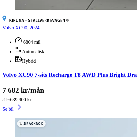
KIRUNA - STÄLLVERKSVÄGEN 9
Volvo XC90, 2024
6804 mil
Automatisk
Hybrid
Volvo XC90 7-sits Recharge T8 AWD Plus Bright D
7 682 kr/mån
639 900 kr
eller
Se bil
DRAGKROK