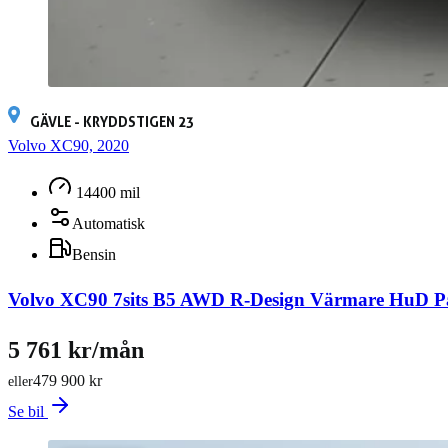
GÄVLE - KRYDDSTIGEN 23
Volvo XC90, 2020
14400 mil
Automatisk
Bensin
Volvo XC90 7sits B5 AWD R-Design Värmare HuD 
5 761 kr/mån
479 900 kr
eller
Se bil