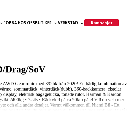
Kampanjer
JOBBA HOS OSS
BUTIKER
VERKSTAD
D/Drag/SoV
ngine AWD Geartronic med 392hk från 2020! En härlig kombination av
ringsvärme, sommardäck, vinterdäck(dubb), 360-backkamera, elstolar
p-display, elektrisk bagagelucka, tonade rutor, Harman & Kardon-
agvikt 2400kg • 7-sits • Räckvidd på ca 50km på el Vill du veta mer
byte och alla andra detaljer. Varmt välkommen till Niemi Bil - Ett
trygg bilaffär! Vill du byta in bilen du har idag? Inga problem! Du får
atan 8.