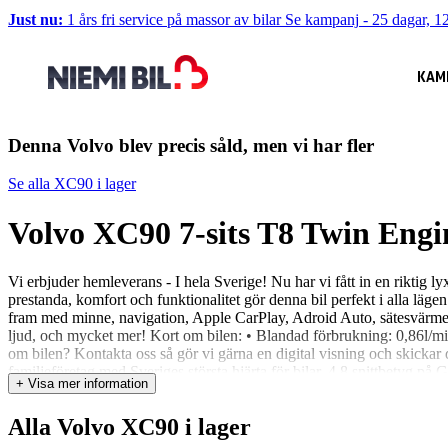
Just nu:
1 års fri service på massor av bilar
Se kampanj
-
25 dagar, 12
KAM
Denna Volvo blev precis såld, men vi har fler
Se alla XC90 i lager
Volvo XC90 7-sits T8 Twin E
Vi erbjuder hemleverans - I hela Sverige! Nu har vi fått in en rikt
prestanda, komfort och funktionalitet gör denna bil perfekt i alla läg
fram med minne, navigation, Apple CarPlay, Adroid Auto, sätesvärme 
ljud, och mycket mer! Kort om bilen: • Blandad förbrukning: 0,86l/mil
om bilen? Kontakta oss så gör vi gärna en digital visning och skickar d
familjeföretag med Sveriges största hjärta för bilar. 4,8 snittbetyg på 
+ Visa mer information
ett prisförslag från oss. Om du vill hämtar vi också bilen, tvättar, stä
Alla Volvo XC90 i lager