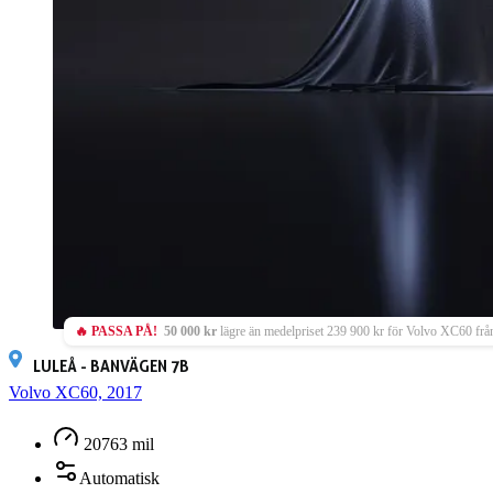
🔥 PASSA PÅ!
50 000 kr
lägre än medelpriset 239 900 kr för Volvo XC60 frå
LULEÅ - BANVÄGEN 7B
Volvo XC60, 2017
20763 mil
Automatisk