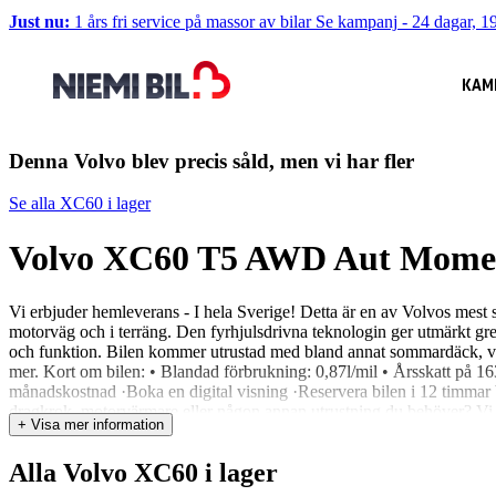
Just nu:
1 års fri service på massor av bilar
Se kampanj
-
24 dagar, 19
KAM
Denna Volvo blev precis såld, men vi har fler
Se alla XC60 i lager
Volvo XC60 T5 AWD Aut Mome
Vi erbjuder hemleverans - I hela Sverige! Detta är en av Volvos mest
motorväg och i terräng. Den fyrhjulsdrivna teknologin ger utmärkt gre
och funktion. Bilen kommer utrustad med bland annat sommardäck, vi
mer. Kort om bilen: • Blandad förbrukning: 0,87l/mil • Årsskatt på 16
månadskostnad ·Boka en digital visning ·Reservera bilen i 12 timmar V
dragkrok, motorvärmare eller någon annan utrustning du behöver? Vi hj
+ Visa mer information
din bil kostnadsfritt och lämnar ett prisförslag direkt – Du behöver inte
välkommen till oss på Spantgatan 8
Alla Volvo XC60 i lager