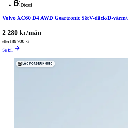
Diesel
Volvo XC60 D4 AWD Geartronic S&V-däck/D-värm
2 280 kr/mån
189 900 kr
eller
Se bil
LÅG FÖRBRUKNING