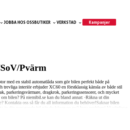
Kampanjer
JOBBA HOS OSS
BUTIKER
VERKSTAD
/SoV/Pvärm
otor med en stabil automatlåda som gör bilen perfekt både på
trevliga interiör erbjuder XC60 en förstklassig känsla av både stil
k, parkeringsvärmare, dragkrok, parkeringssensorer, och mycket
r om bilen? På niemibil.se kan du bland annat: ·Räkna ut din
e? Kontakta oss så får du all information du behöver!Saknar bilen
yta in din nuvarande bil när du köper en ny? Inga problem! Vi värderar
ar 4,8 snittbetyg på Google 4,7 snittbetyg på Trustpilot Varmt