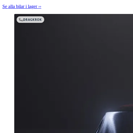
Se alla bilar i lager ››
DRAGKROK