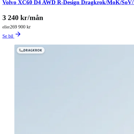
Volvo XC60 D4 AWD R-Design Dragkrok/MoK/SoV
3 240 kr/mån
269 900 kr
eller
Se bil
DRAGKROK