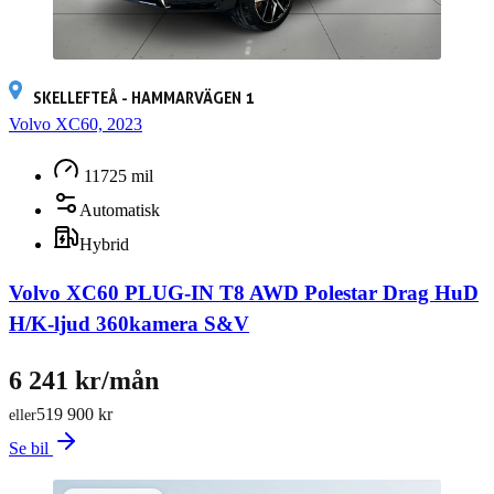
SKELLEFTEÅ - HAMMARVÄGEN 1
Volvo XC60, 2023
11725 mil
Automatisk
Hybrid
Volvo XC60 PLUG-IN T8 AWD Polestar Drag HuD
H/K-ljud 360kamera S&V
6 241 kr/mån
519 900 kr
eller
Se bil