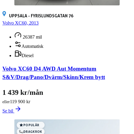
UPPSALA - FYRISLUNDSGATAN 76
Volvo XC60, 2013
26387 mil
Automatisk
Diesel
Volvo XC60 D4 AWD Aut Momentum
S&V/Drag/Pano/Dvärm/Skinn/Krem bytt
1 439 kr/mån
119 900 kr
eller
Se bil
POPULÄR
DRAGKROK