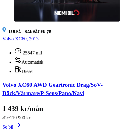
LULEÅ - BANVÄGEN 7B
Volvo XC60, 2013
25547 mil
Automatisk
Diesel
Volvo XC60 AWD Geartronic Drag/SoV-
Däck/Värmare/P-Sens/Pano/Navi
1 439 kr/mån
119 900 kr
eller
Se bil