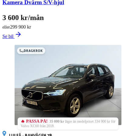
Kamera Dvärm S/V-hjul
3 600 kr/mån
299 900 kr
eller
Se bil
DRAGKROK
🔥 PASSA PÅ!
35 000 kr
lägre än medelpriset 334 900 kr för
Volvo XC60 från 2018.
LULEÅ - BANVÄGEN 7B