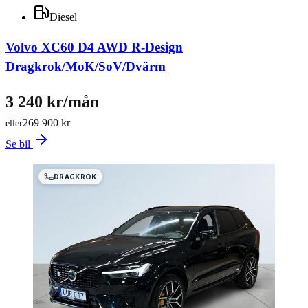
Diesel
Volvo XC60 D4 AWD R-Design
Dragkrok/MoK/SoV/Dvärm
3 240 kr/mån
269 900 kr
eller
Se bil
DRAGKROK