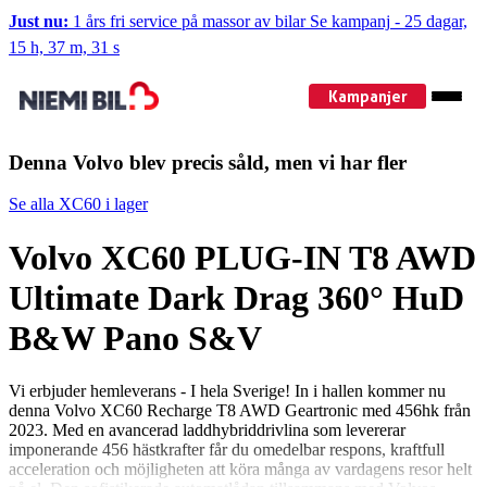
Just nu:
1 års fri service på massor av bilar
Se kampanj
-
25 dagar,
15 h, 37 m, 30 s
Kampanjer
Denna Volvo blev precis såld, men vi har fler
Se alla XC60 i lager
Volvo XC60 PLUG-IN T8 AWD
Ultimate Dark Drag 360° HuD
B&W Pano S&V
Vi erbjuder hemleverans - I hela Sverige! In i hallen kommer nu
denna Volvo XC60 Recharge T8 AWD Geartronic med 456hk från
2023. Med en avancerad laddhybriddrivlina som levererar
imponerande 456 hästkrafter får du omedelbar respons, kraftfull
acceleration och möjligheten att köra många av vardagens resor helt