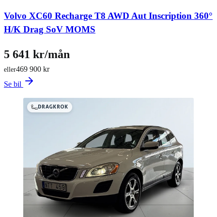
Volvo XC60 Recharge T8 AWD Aut Inscription 360°
H/K Drag SoV MOMS
5 641 kr/mån
469 900 kr
eller
Se bil
DRAGKROK