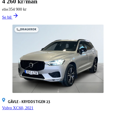
4 260 kr/mån
354 900 kr
eller
Se bil
DRAGKROK
GÄVLE - KRYDDSTIGEN 23
Volvo XC60, 2021