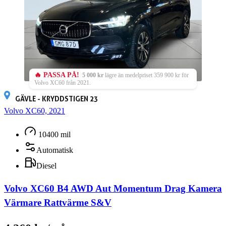
🔥 PASSA PÅ!
5 000 kr
lägre än medelpriset 359 900 kr för
Volvo XC60 från 2021.
GÄVLE - KRYDDSTIGEN 23
Volvo XC60, 2021
10400 mil
Automatisk
Diesel
Volvo XC60 B4 AWD Aut Momentum Drag Kamera
Värmare Rattvärme S&V