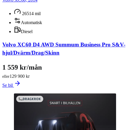
Hammarvägen 1 i Skellefteå – vi bjuder på kaffe och goda råd! •
Ring oss på 0910-573 90 eller ? mejla skelleftea@niemibil.se så
hjälper vi dig direkt.
26514 mil
Automatisk
Diesel
Volvo XC60 D4 AWD Summum Business Pro S&V-
hjul/Dvärm/Drag/Skinn
1 559 kr/mån
129 900 kr
eller
Se bil
DRAGKROK