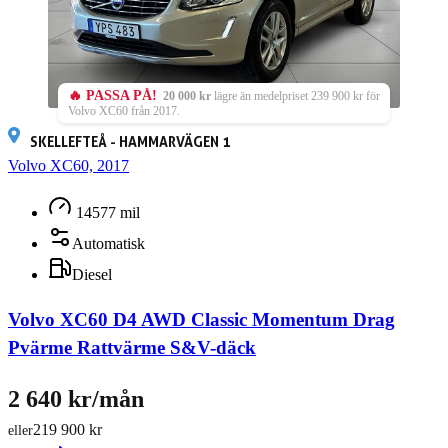
🔥 PASSA PÅ!
20 000 kr
lägre än medelpriset 239 900 kr för
Volvo XC60 från 2017.
SKELLEFTEÅ - HAMMARVÄGEN 1
Volvo XC60, 2017
14577 mil
Automatisk
Diesel
Volvo XC60 D4 AWD Classic Momentum Drag
Pvärme Rattvärme S&V-däck
2 640 kr/mån
219 900 kr
eller