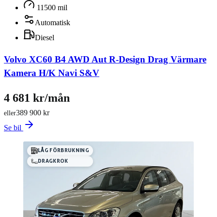
11500 mil
Automatisk
Diesel
Volvo XC60 B4 AWD Aut R-Design Drag Värmare
Kamera H/K Navi S&V
4 681 kr/mån
389 900 kr
eller
Se bil
LÅG FÖRBRUKNING
DRAGKROK