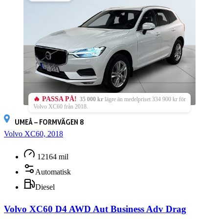
🔥 PASSA PÅ!
35 000 kr
lägre än medelpriset 334 900 kr för
Volvo XC60 från 2018.
UMEÅ – FORMVÄGEN 8
Volvo XC60, 2018
12164 mil
Automatisk
Diesel
Volvo XC60 D4 AWD Aut Business Adv Drag