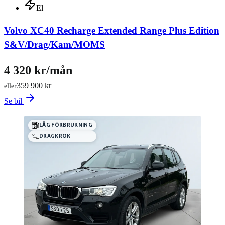
El
Volvo XC40 Recharge Extended Range Plus Edition
S&V/Drag/Kam/MOMS
4 320 kr/mån
359 900 kr
eller
Se bil
LÅG FÖRBRUKNING
DRAGKROK