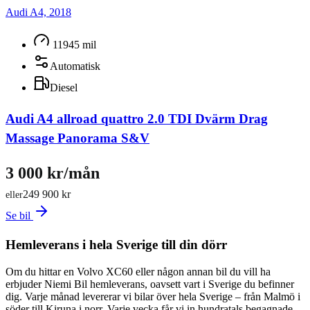
Audi A4, 2018
11945 mil
Automatisk
Diesel
Audi A4 allroad quattro 2.0 TDI Dvärm Drag
Massage Panorama S&V
3 000 kr/mån
249 900 kr
eller
Se bil
Hemleverans i hela Sverige till din dörr
Om du hittar en Volvo XC60 eller någon annan bil du vill ha
erbjuder Niemi Bil hemleverans, oavsett vart i Sverige du befinner
dig. Varje månad levererar vi bilar över hela Sverige – från Malmö i
söder till Kiruna i norr. Varje vecka får vi in hundratals begagnade