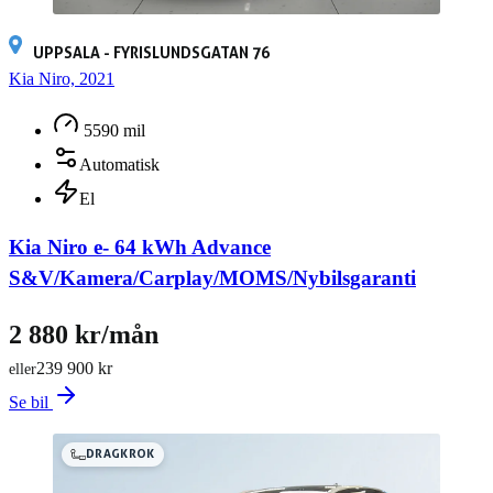
UPPSALA - FYRISLUNDSGATAN 76
Kia Niro, 2021
5590 mil
Automatisk
El
Kia Niro e- 64 kWh Advance
S&V/Kamera/Carplay/MOMS/Nybilsgaranti
2 880 kr/mån
239 900 kr
eller
Se bil
DRAGKROK