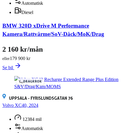
Automatisk
Diesel
BMW 320D xDrive M Performance
Kamera/Rattvärme/SoV-Däck/MoK/Drag
2 160 kr/mån
179 900 kr
eller
Se bil
DRAGKROK
UPPSALA - FYRISLUNDSGATAN 76
Volvo XC40, 2024
12384 mil
Automatisk