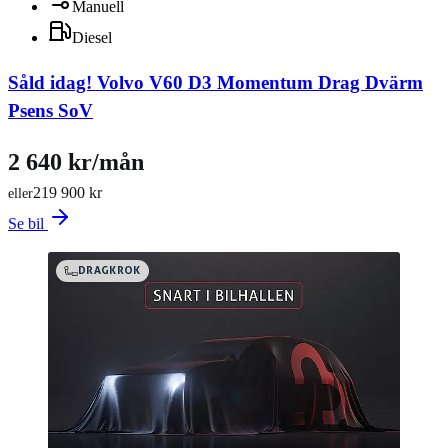
Manuell
Diesel
Såld idag!
Volvo V60 D3 Momentum Drag Dvärm
Psens SoV
2 640 kr/mån
219 900 kr
eller
Se bil
DRAGKROK