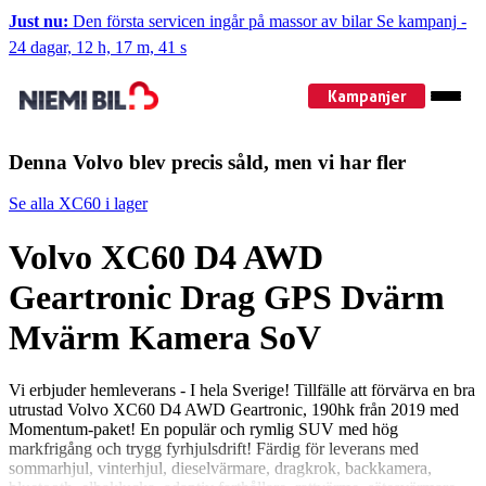
Just nu:
Den första servicen ingår på massor av bilar
Se kampanj
-
24 dagar, 12 h, 17 m, 40 s
Kampanjer
Denna Volvo blev precis såld, men vi har fler
Se alla XC60 i lager
Volvo XC60 D4 AWD
Geartronic Drag GPS Dvärm
Mvärm Kamera SoV
Vi erbjuder hemleverans - I hela Sverige! Tillfälle att förvärva en bra
utrustad Volvo XC60 D4 AWD Geartronic, 190hk från 2019 med
Momentum-paket! En populär och rymlig SUV med hög
markfrigång och trygg fyrhjulsdrift! Färdig för leverans med
sommarhjul, vinterhjul, dieselvärmare, dragkrok, backkamera,