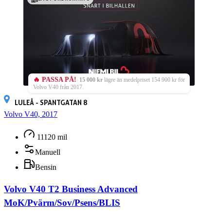
🔥 PASSA PÅ!
15 000 kr
lägre än medelpriset 154 900 kr för
Volvo V40 från 2017.
LULEÅ - SPANTGATAN 8
Volvo V40, 2017
11120 mil
Manuell
Bensin
Volvo V40 T2 Business Advanced
MoK/Pvärm/Sov/Psens/BLIS