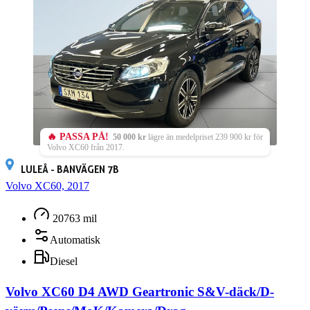
🔥 PASSA PÅ!
50 000 kr
lägre än medelpriset 239 900 kr för
Volvo XC60 från 2017.
LULEÅ - BANVÄGEN 7B
Volvo XC60, 2017
20763 mil
Automatisk
Diesel
Volvo XC60 D4 AWD Geartronic S&V-däck/D-