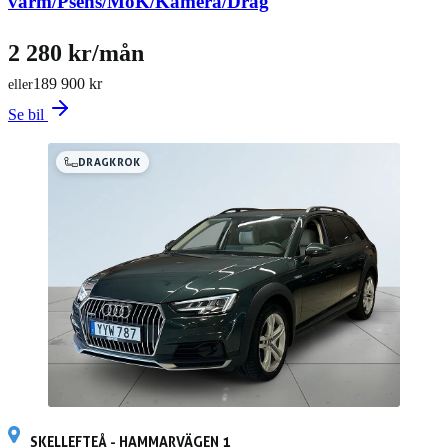
värm/Psens/MoK/Kamera/Drag
2 280 kr/mån
189 900 kr
eller
Se bil
DRAGKROK
SKELLEFTEÅ - HAMMARVÄGEN 1