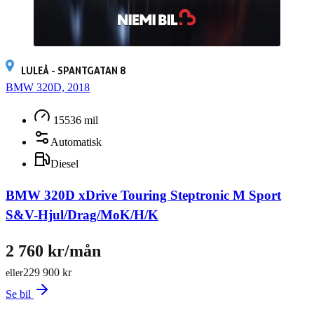
LULEÅ - SPANTGATAN 8
BMW 320D, 2018
15536 mil
Automatisk
Diesel
BMW 320D xDrive Touring Steptronic M Sport
S&V-Hjul/Drag/MoK/H/K
2 760 kr/mån
229 900 kr
eller
Se bil