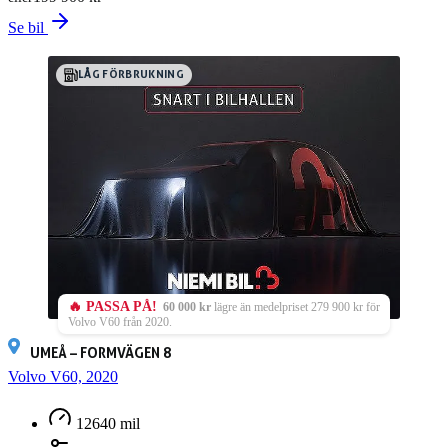
Se bil
LÅG FÖRBRUKNING
🔥 PASSA PÅ!
60 000 kr
lägre än medelpriset 279 900 kr för
Volvo V60 från 2020.
UMEÅ – FORMVÄGEN 8
Volvo V60, 2020
12640 mil