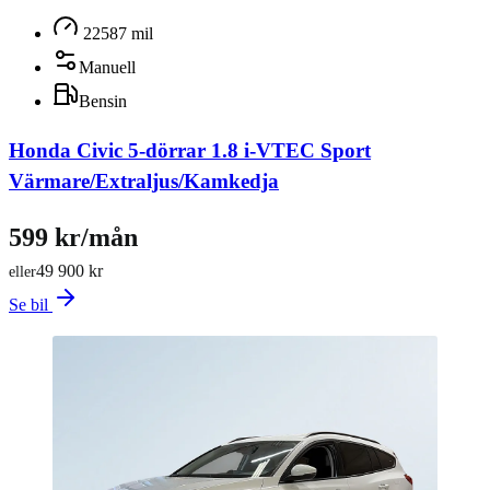
22587 mil
Manuell
Bensin
Honda Civic 5-dörrar 1.8 i-VTEC Sport
Värmare/Extraljus/Kamkedja
599 kr/mån
49 900 kr
eller
Se bil