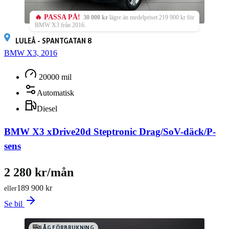
🔥 PASSA PÅ!
30 000 kr
lägre än medelpriset 219 900 kr för
BMW X3 från 2016.
LULEÅ - SPANTGATAN 8
BMW X3, 2016
20000 mil
Automatisk
Diesel
BMW X3 xDrive20d Steptronic Drag/SoV-däck/P-
sens
2 280 kr/mån
189 900 kr
eller
Se bil
LÅG FÖRBRUKNING