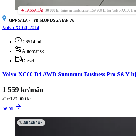
🔥 PASSA PÅ!
30 000 kr
lägre än medelpriset 159 900 kr för Volvo XC60 frå
UPPSALA - FYRISLUNDSGATAN 76
Volvo XC60, 2014
26514 mil
Automatisk
Diesel
Volvo XC60 D4 AWD Summum Business Pro S&V-hj
1 559 kr/mån
129 900 kr
eller
Se bil
DRAGKROK