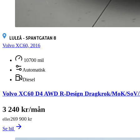
LULEÅ - SPANTGATAN 8
Volvo XC60, 2016
10700 mil
Automatisk
Diesel
Volvo XC60 D4 AWD R-Design Dragkrok/MoK/SoV
3 240 kr/mån
269 900 kr
eller
Se bil