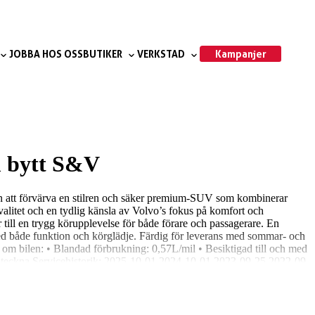
Kampanjer
JOBBA HOS OSS
BUTIKER
VERKSTAD
 bytt S&V
en att förvärva en stilren och säker premium-SUV som kombinerar
litet och en tydlig känsla av Volvo’s fokus på komfort och
 till en trygg körupplevelse för både förare och passagerare. En
ed både funktion och körglädje. Färdig för leverans med sommar- och
t om bilen: • Blandad förbrukning: 0,57L/mil • Besiktigad till och med
att teckna Servicehistorik: 2025-10-01 2024-10-01 2023-09-25 2022-09-
 digital visning • Reservera bilen i 12 timmar Vill du ha hjälp med
 eller någon annan utrustning du behöver? Vi hjälper gärna till med
och lämnar ett prisförslag direkt – Du behöver inte ens städa eller
0 eller maila gavle@niemibil.se Varmt välkommen till oss på