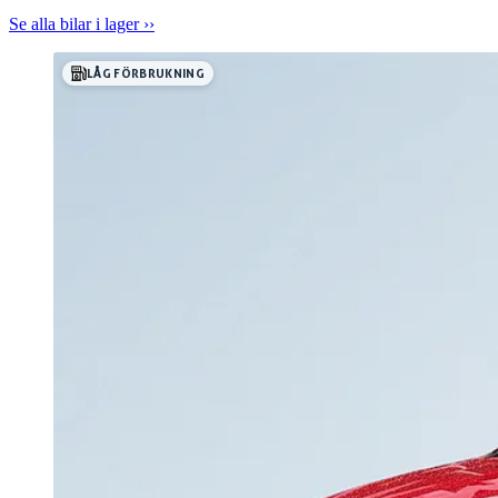
Kryddstigen 23 för en provkörning!
Se alla bilar i lager ››
LÅG FÖRBRUKNING