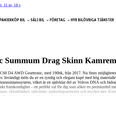
h, 11 m, 16 s
PANJER
KÖP BIL
SÄLJ BIL
FÖRETAG
HYR BIL
ÖVRIGA TJÄNSTER
sic Summum Drag Skinn Kamrem
lvo XC60 D4 AWD Geartronic, med 190hk, från 2017. Nu finns möjlighet
 Invändigt möts du av en rymlig och elegant kupé med hög materialkva
förarassistanssystem, vilket är en självklar del av Volvos DNA och bidrar
rkt framkomlighet – ett perfekt val för dig som söker en premiumbil m
arnare, skinnklädsel, rattvärme, parkeringssensorer och mycket mer. Kor
elförsäkring via Gjensidige ingår vid köp • Upp till 5 års garanti går 
iemibil.se kan du bland annat: • Räkna ut din månadskostnad • Boka en
 får du all information du behöver! Saknar bilen dragkrok, motorvärmare
 bil när du köper en ny? Inga problem! Vi värderar din bil kostnadsfritt 
tyg på Google 4,7 snittbetyg på Trustpilot Vid intresse ring 026-16 19 0