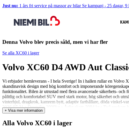
Just nu:
1 års fri service på massor av bilar
Se kampanj
-
25 dagar, 9 
KAM
Denna Volvo blev precis såld, men vi har fler
Se alla XC60 i lager
Volvo XC60 D4 AWD Aut Clas
Vi erbjuder hemleverans - I hela Sverige! In i hallen rullar en Vo
skandinavisk design med hög komfort och imponerande köregenskaper.
funktionalitet. Bilen är utrustad med flera avancerade säkerhets- och 
pålitlig och komfortabel SUV med stark motor, hög säkerhet och utmä
vinterhjul, dragkrok, kamrem bytt, adaptiv farthållare, döda vinkel-v
2026-07-31 • Dragvikt: 2000kg • Årlig skatt: 3084 kr • Två veckors h
+ Visa mer information
30 2021-10-21 2020-10-14 2019-10-14 Vill du veta mer om bilen? På n
finansiering, hemleverans, försäkring eller ägarbyte? Kontakta oss så
Alla Volvo XC60 i lager
extrautrustning före eller efter leverans! Vill du byta in din nuvarande
tvätta bilen! Niemi Bil – Sveriges största hjärta för bilar 4,8 snittbe