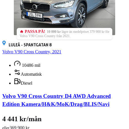
🔥 PASSA PÅ!
10 000 kr
lägre än medelpriset 379 900 kr för
Volvo V90 Cross Country från 2021.
LULEÅ - SPANTGATAN 8
Volvo V90 Cross Country, 2021
10486 mil
Automatisk
Diesel
Volvo V90 Cross Country D4 AWD Advanced
Edition Kamera/H&K/MoK/Drag/BLIS/Navi
4 441 kr/mån
369 900 kr
eller