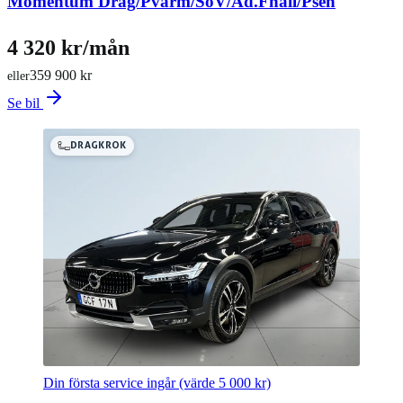
Momentum Drag/Pvärm/SoV/Ad.Fhåll/Psen
4 320 kr/mån
359 900 kr
eller
Se bil
DRAGKROK
Din första service ingår
(värde 5 000 kr)