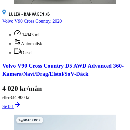
LULEÅ - BANVÄGEN 7B
Volvo V90 Cross Country, 2020
14943 mil
Automatisk
Diesel
Volvo V90 Cross Country D5 AWD Advanced 360-
Kamera/Navi/Drag/Elstol/SoV-Däck
4 020 kr/mån
334 900 kr
eller
Se bil
DRAGKROK