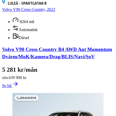
LULEÅ - SPANTGATAN 8
Volvo V90 Cross Country, 2022
8264 mil
Automatisk
Diesel
Volvo V90 Cross Country B4 AWD Aut Momentum
Dvärm/MoK/Kamera/Drag/BLIS/Navi/SoV
5 281 kr/mån
439 900 kr
eller
Se bil
DRAGKROK