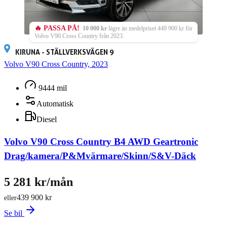
🔥 PASSA PÅ!
10 000 kr
lägre än medelpriset 449 900 kr för
Volvo V90 Cross Country från 2023.
KIRUNA - STÄLLVERKSVÄGEN 9
Volvo V90 Cross Country, 2023
9444 mil
Automatisk
Diesel
Volvo V90 Cross Country B4 AWD Geartronic
Drag/kamera/P&Mvärmare/Skinn/S&V-Däck
5 281 kr/mån
439 900 kr
eller
Se bil