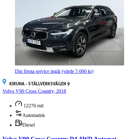
Din första service ingår
(värde 5 000 kr)
KIRUNA - STÄLLVERKSVÄGEN 9
Volvo V90 Cross Country, 2018
12276 mil
Automatisk
Diesel
Volvo V90 Cross Country D4 AWD Automat