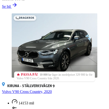
Se bil
DRAGKROK
🔥 PASSA PÅ!
10 000 kr
lägre än medelpriset 329 900 kr för
Volvo V90 Cross Country från 2020.
KIRUNA - STÄLLVERKSVÄGEN 9
Volvo V90 Cross Country, 2020
14153 mil