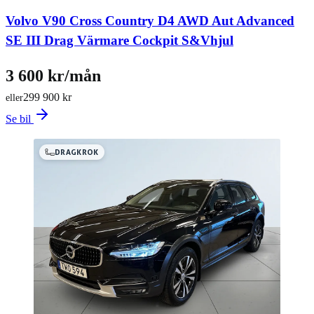
Volvo V90 Cross Country D4 AWD Aut Advanced
SE III Drag Värmare Cockpit S&Vhjul
3 600 kr/mån
299 900 kr
eller
Se bil
DRAGKROK