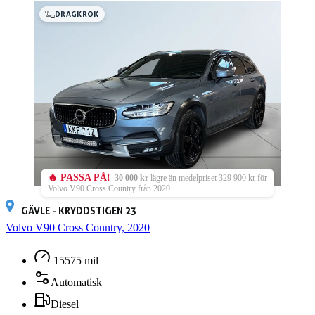
DRAGKROK
🔥 PASSA PÅ!
30 000 kr
lägre än medelpriset 329 900 kr för
Volvo V90 Cross Country från 2020.
GÄVLE - KRYDDSTIGEN 23
Volvo V90 Cross Country, 2020
15575 mil
Automatisk
Diesel