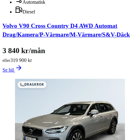
Automatisk
Diesel
Volvo V90 Cross Country D4 AWD Automat
Drag/Kamera/P-Värmare/M-Värmare/S&V-Däck
3 840 kr/mån
319 900 kr
eller
Se bil
DRAGKROK