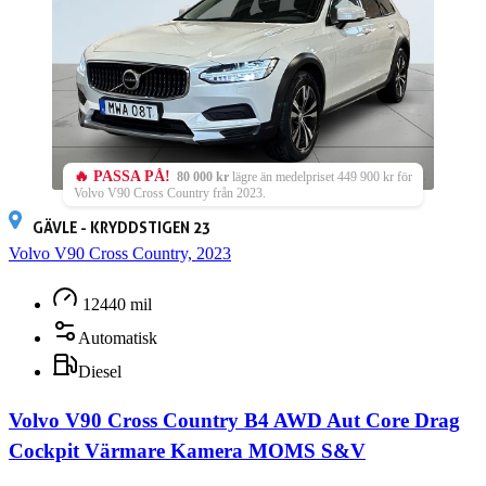
🔥 PASSA PÅ!
80 000 kr
lägre än medelpriset 449 900 kr för
Volvo V90 Cross Country från 2023.
GÄVLE - KRYDDSTIGEN 23
Volvo V90 Cross Country, 2023
12440 mil
Automatisk
Diesel
Volvo V90 Cross Country B4 AWD Aut Core Drag
Cockpit Värmare Kamera MOMS S&V