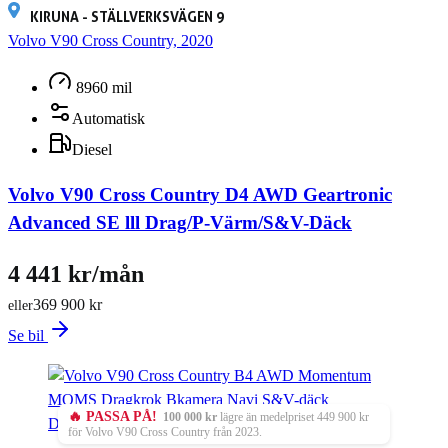
KIRUNA - STÄLLVERKSVÄGEN 9
Volvo V90 Cross Country, 2020
8960 mil
Automatisk
Diesel
Volvo V90 Cross Country D4 AWD Geartronic
Advanced SE lll Drag/P-Värm/S&V-Däck
4 441 kr/mån
369 900 kr
eller
Se bil
🔥 PASSA PÅ!
100 000 kr
lägre än medelpriset 449 900 kr
Din första service ingår
(värde 5 000 kr)
för Volvo V90 Cross Country från 2023.