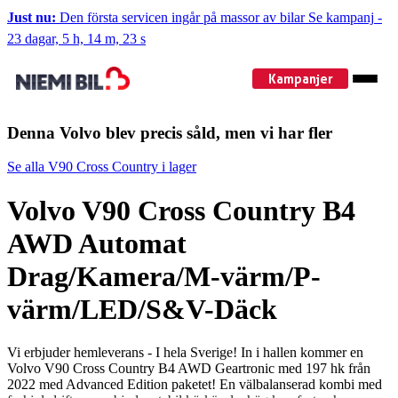
Just nu:
Den första servicen ingår på massor av bilar
Se kampanj
-
23 dagar, 5 h, 14 m, 22 s
Kampanjer
Denna Volvo blev precis såld, men vi har fler
Se alla V90 Cross Country i lager
Volvo V90 Cross Country B4
AWD Automat
Drag/Kamera/M-värm/P-
värm/LED/S&V-Däck
Vi erbjuder hemleverans - I hela Sverige! In i hallen kommer en
Volvo V90 Cross Country B4 AWD Geartronic med 197 hk från
2022 med Advanced Edition paketet! En välbalanserad kombi med