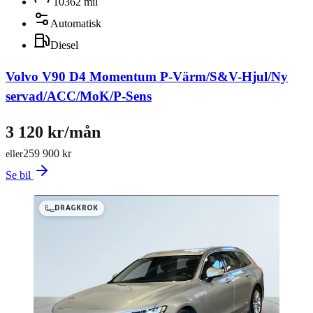
10362 mil
Automatisk
Diesel
Volvo V90 D4 Momentum P-Värm/S&V-Hjul/Ny
servad/ACC/MoK/P-Sens
3 120 kr/mån
259 900 kr
eller
Se bil
DRAGKROK