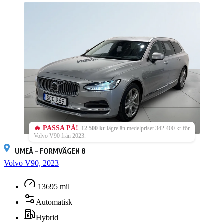
🔥 PASSA PÅ!
12 500 kr
lägre än medelpriset 342 400 kr för
Volvo V90 från 2023.
UMEÅ – FORMVÄGEN 8
Volvo V90, 2023
13695 mil
Automatisk
Hybrid