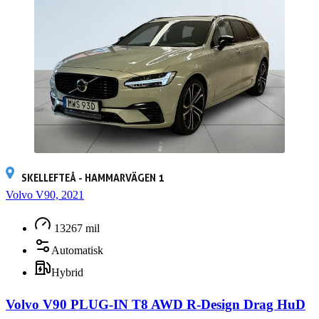
SKELLEFTEÅ - HAMMARVÄGEN 1
Volvo V90, 2021
13267 mil
Automatisk
Hybrid
Volvo V90 PLUG-IN T8 AWD R-Design Drag HuD