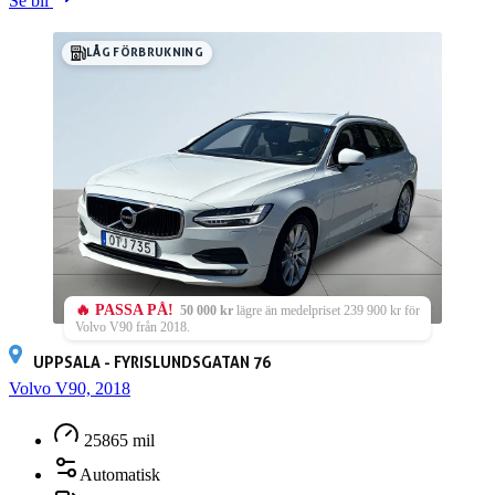
Se bil
LÅG FÖRBRUKNING
🔥 PASSA PÅ!
50 000 kr
lägre än medelpriset 239 900 kr för
Volvo V90 från 2018.
UPPSALA - FYRISLUNDSGATAN 76
Volvo V90, 2018
25865 mil
Automatisk