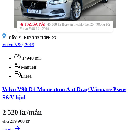
🔥 PASSA PÅ!
45 000 kr
lägre än medelpriset 254 900 kr för
Volvo V90 från 2019.
GÄVLE - KRYDDSTIGEN 23
Volvo V90, 2019
14940 mil
Manuell
Diesel
Volvo V90 D4 Momentum Aut Drag Värmare Psens
S&V-hjul
2 520 kr/mån
209 900 kr
eller