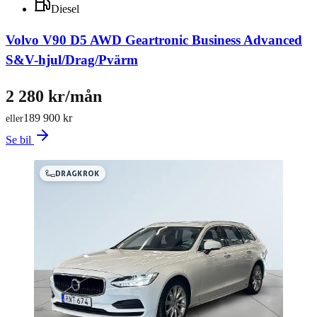
Diesel
Volvo V90 D5 AWD Geartronic Business Advanced
S&V-hjul/Drag/Pvärm
2 280 kr/mån
189 900 kr
eller
Se bil
DRAGKROK