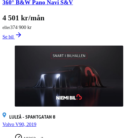
360° B&W Pano Navi S&V
4 501 kr/mån
374 900 kr
eller
Se bil
LULEÅ - SPANTGATAN 8
Volvo V90, 2019