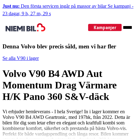
Just nu:
Den första servicen ingår på massor av bilar
Se kampanj
-
23 dagar, 9 h, 27 m, 29 s
Kampanjer
Denna Volvo blev precis såld, men vi har fler
Se alla V90 i lager
Volvo V90 B4 AWD Aut
Momentum Drag Värmare
H/K Pano 360 S&V-däck
Vi erbjuder hemleverans - I hela Sverige! In i lager kommer en
Volvo V90 B4 AWD Geartronic, med 197hk, från 2022. Detta är
bilen för dig som letar efter en elegant och kraftfull kombi som
kombinerar komfort, säkerhet och prestanda på bästa Volvo-vis.
Perfekt för både vardagspendling och långa resor. Bilen kommer