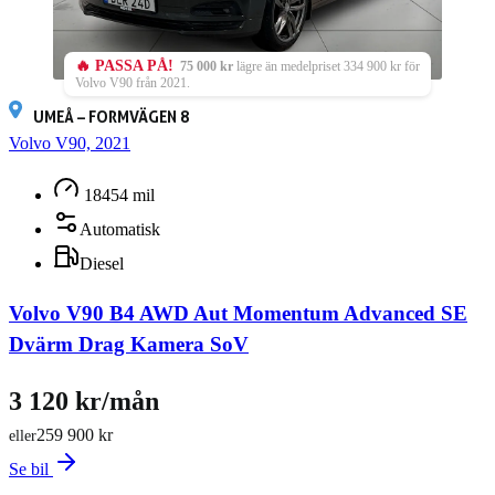
🔥 PASSA PÅ!
75 000 kr
lägre än medelpriset 334 900 kr för
Volvo V90 från 2021.
UMEÅ – FORMVÄGEN 8
Volvo V90, 2021
18454 mil
Automatisk
Diesel
Volvo V90 B4 AWD Aut Momentum Advanced SE
Dvärm Drag Kamera SoV
3 120 kr/mån
259 900 kr
eller
Se bil