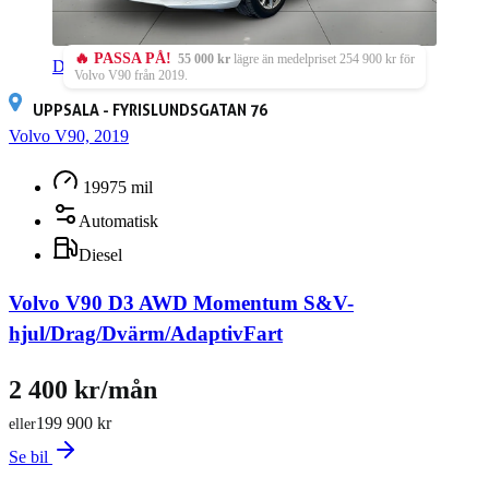
🔥 PASSA PÅ!
55 000 kr
lägre än medelpriset 254 900 kr för
Din första service ingår
(värde 5 000 kr)
Volvo V90 från 2019.
UPPSALA - FYRISLUNDSGATAN 76
Volvo V90, 2019
19975 mil
Automatisk
Diesel
Volvo V90 D3 AWD Momentum S&V-
hjul/Drag/Dvärm/AdaptivFart
2 400 kr/mån
199 900 kr
eller
Se bil