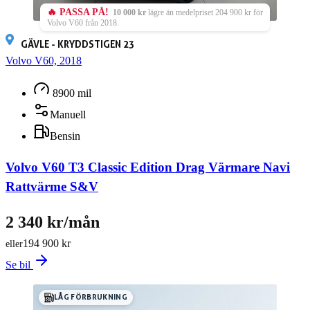
🔥 PASSA PÅ!
10 000 kr
lägre än medelpriset 204 900 kr för
Volvo V60 från 2018.
GÄVLE - KRYDDSTIGEN 23
Volvo V60, 2018
8900 mil
Manuell
Bensin
Volvo V60 T3 Classic Edition Drag Värmare Navi
Rattvärme S&V
2 340 kr/mån
194 900 kr
eller
Se bil
LÅG FÖRBRUKNING