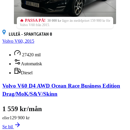
🔥 PASSA PÅ!
30 000 kr
lägre än medelpriset 159 900 kr för
Volvo V60 från 2015.
LULEÅ - SPANTGATAN 8
Volvo V60, 2015
27420 mil
Automatisk
Diesel
Volvo V60 D4 AWD Ocean Race Business Edition
Drag/MoK/S&V/Skinn
1 559 kr/mån
129 900 kr
eller
Se bil