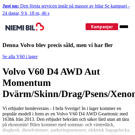
Just nu:
Den första servicen ingår på massor av bilar
Se kampanj
-
24 dagar, 9 h, 18 m, 45 s
Kampanjer
Denna Volvo blev precis såld, men vi har fler
Se alla V60 i lager
Volvo V60 D4 AWD Aut
Momentum
Dvärm/Skinn/Drag/Psens/Xeno
Vi erbjuder hemleverans - I hela Sverige! In i lager kommer en
populär modell i form av en Volvo V60 D4 AWD Geartronic med
163hk från 2013. Den erbjuder bekväm och säker färd utan att tära
på ekonomin! Bilen kommer med sommar- och vinterdäck,
dragkrok, dieselvärmare, parkeringssensorer, elektrisk bagagelucka,