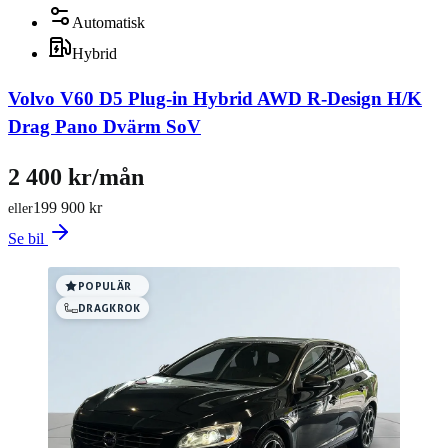
Automatisk
Hybrid
Volvo V60 D5 Plug-in Hybrid AWD R-Design H/K
Drag Pano Dvärm SoV
2 400 kr/mån
199 900 kr
eller
Se bil
POPULÄR
DRAGKROK