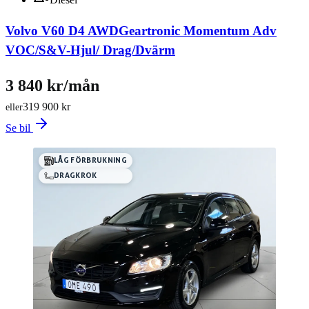
Volvo V60 D4 AWDGeartronic Momentum Adv
VOC/S&V-Hjul/ Drag/Dvärm
3 840 kr/mån
319 900 kr
eller
Se bil
LÅG FÖRBRUKNING
DRAGKROK