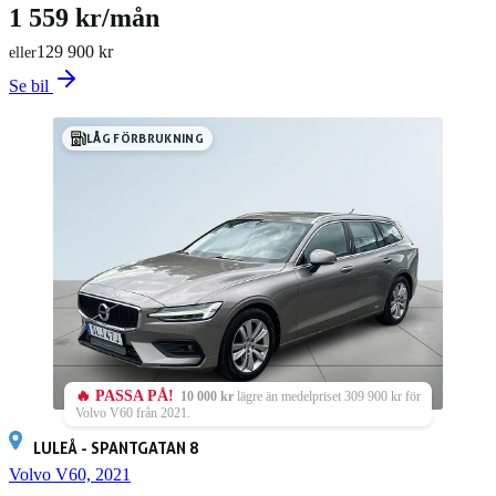
1 559 kr/mån
129 900 kr
eller
Se bil
LÅG FÖRBRUKNING
🔥 PASSA PÅ!
10 000 kr
lägre än medelpriset 309 900 kr för
Volvo V60 från 2021.
LULEÅ - SPANTGATAN 8
Volvo V60, 2021