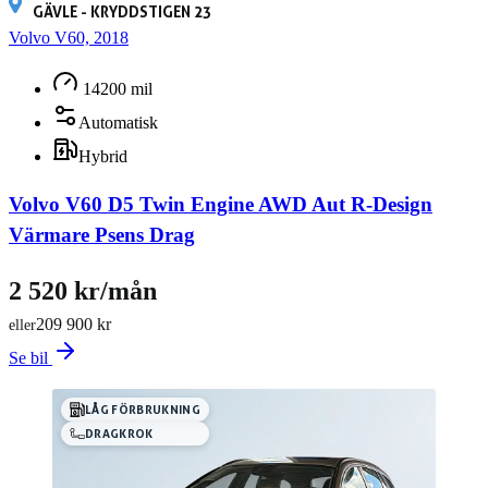
GÄVLE - KRYDDSTIGEN 23
Volvo V60, 2018
14200 mil
Automatisk
Hybrid
Volvo V60 D5 Twin Engine AWD Aut R-Design
Värmare Psens Drag
2 520 kr/mån
209 900 kr
eller
Se bil
LÅG FÖRBRUKNING
DRAGKROK