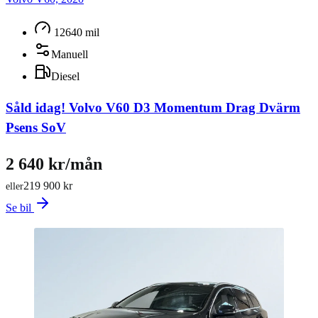
12640 mil
Manuell
Diesel
Såld idag!
Volvo V60 D3 Momentum Drag Dvärm
Psens SoV
2 640 kr/mån
219 900 kr
eller
Se bil