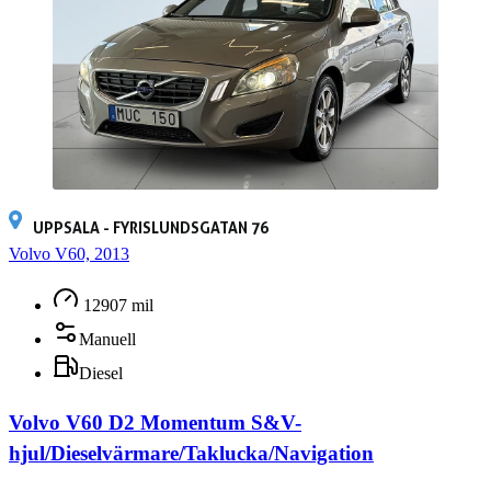
UPPSALA - FYRISLUNDSGATAN 76
Volvo V60, 2013
12907 mil
Manuell
Diesel
Volvo V60 D2 Momentum S&V-
hjul/Dieselvärmare/Taklucka/Navigation