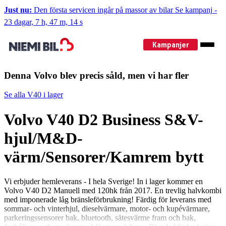
Just nu:
Den första servicen ingår på massor av bilar
Se kampanj
-
23 dagar, 7 h, 47 m, 13 s
Kampanjer
Denna Volvo blev precis såld, men vi har fler
Se alla V40 i lager
Volvo V40 D2 Business S&V-
hjul/M&D-
värm/Sensorer/Kamrem bytt
Vi erbjuder hemleverans - I hela Sverige! In i lager kommer en
Volvo V40 D2 Manuell med 120hk från 2017. En trevlig halvkombi
med imponerade låg bränsleförbrukning! Färdig för leverans med
sommar- och vinterhjul, dieselvärmare, motor- och kupévärmare,
parkeringssensorer bak, bluetooth, sätesvärme fram och bak,