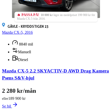
🔥 PASSA PÅ!
10 000 kr
lägre än medelpriset 199 900 kr för
Mazda CX-5 från 2016.
GÄVLE - KRYDDSTIGEN 23
Mazda CX-5, 2016
8840 mil
Manuell
Diesel
Mazda CX-5 2.2 SKYACTIV-D AWD Drag Kamera
Psens S&V-hjul
2 280 kr/mån
189 900 kr
eller
Se bil