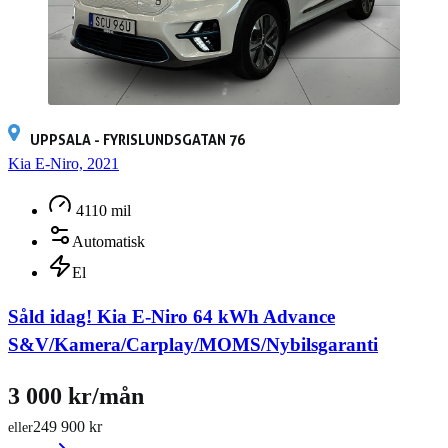
UPPSALA - FYRISLUNDSGATAN 76
Kia E-Niro, 2021
4110 mil
Automatisk
El
Såld idag!
Kia E-Niro 64 kWh Advance
S&V/Kamera/Carplay/MOMS/Nybilsgaranti
3 000 kr/mån
249 900 kr
eller