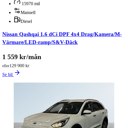
15970 mil
Manuell
Diesel
Nissan Qashqai 1.6 dCi DPF 4x4 Drag/Kamera/M-
Värmare/LED-ramp/S&V-Däck
1 559 kr/mån
129 900 kr
eller
Se bil