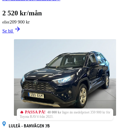
2 520 kr/mån
209 900 kr
eller
Se bil
🔥 PASSA PÅ!
40 000 kr
lägre än medelpriset 359 900 kr för
Toyota RAV4 från 2021.
LULEÅ - BANVÄGEN 7B