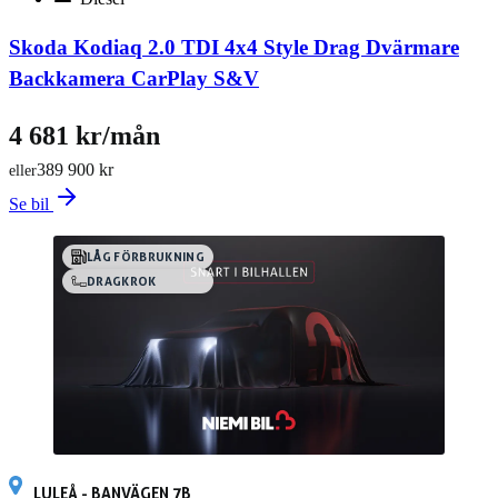
Skoda Kodiaq 2.0 TDI 4x4 Style Drag Dvärmare
Backkamera CarPlay S&V
4 681 kr/mån
389 900 kr
eller
Se bil
LÅG FÖRBRUKNING
DRAGKROK
LULEÅ - BANVÄGEN 7B