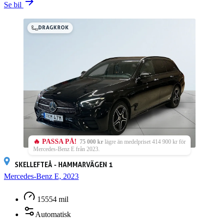
Se bil
DRAGKROK
🔥 PASSA PÅ!
75 000 kr
lägre än medelpriset 414 900 kr för
Mercedes-Benz E från 2023.
SKELLEFTEÅ - HAMMARVÄGEN 1
Mercedes-Benz E, 2023
15554 mil
Automatisk