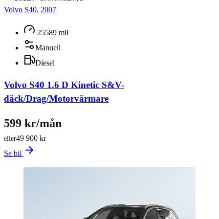
Volvo S40, 2007
25589 mil
Manuell
Diesel
Volvo S40 1.6 D Kinetic S&V-
däck/Drag/Motorvärmare
599 kr/mån
49 900 kr
eller
Se bil