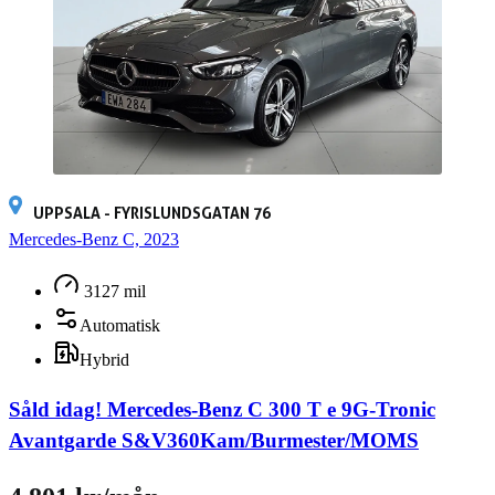
UPPSALA - FYRISLUNDSGATAN 76
Mercedes-Benz C, 2023
3127 mil
Automatisk
Hybrid
Såld idag!
Mercedes-Benz C 300 T e 9G-Tronic
Avantgarde S&V360Kam/Burmester/MOMS