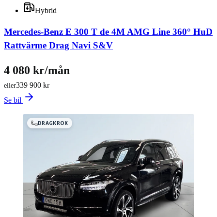
Hybrid
Mercedes-Benz E 300 T de 4M AMG Line 360° HuD
Rattvärme Drag Navi S&V
4 080 kr/mån
339 900 kr
eller
Se bil
DRAGKROK