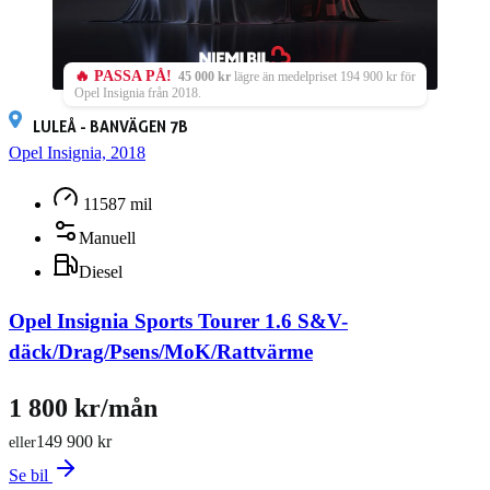
🔥 PASSA PÅ!
45 000 kr
lägre än medelpriset 194 900 kr för
Opel Insignia från 2018.
LULEÅ - BANVÄGEN 7B
Opel Insignia, 2018
11587 mil
Manuell
Diesel
Opel Insignia Sports Tourer 1.6 S&V-
däck/Drag/Psens/MoK/Rattvärme
1 800 kr/mån
149 900 kr
eller
Se bil