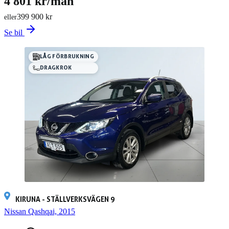
4 801 kr/mån
399 900 kr
eller
Se bil
LÅG FÖRBRUKNING
DRAGKROK
KIRUNA - STÄLLVERKSVÄGEN 9
Nissan Qashqai, 2015