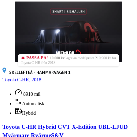
🔥 PASSA PÅ!
10 000 kr
lägre än medelpriset 219 900 kr för
Toyota C-HR från 2018.
SKELLEFTEÅ - HAMMARVÄGEN 1
Toyota C-HR, 2018
8910 mil
Automatisk
Hybrid
Toyota C-HR Hybrid CVT X-Edition UBL-LJUD
Mvärmare RvärmeS&V