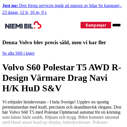
Just nu:
Den första servicen ingår på massor av bilar
Se kampanj
-
23 dagar, 12 h, 16 m, 8 s
Kampanjer
Denna Volvo blev precis såld, men vi har fler
Se alla S60 i lager
Volvo S60 Polestar T5 AWD R-
Design Värmare Drag Navi
H/K HuD S&V
Vi erbjuder hemleverans - I hela Sverige! Upplev en sportig
premiumsedan med kraft, precision och skandinavisk elegans. Den
här Volvo S60 T5 med Polestar Optimerad automat för en körning
som känns både snabb, följsam och trygg. Bilen kommer utrustad
med bland annat head-up display, bränslevärmare, Polestar-