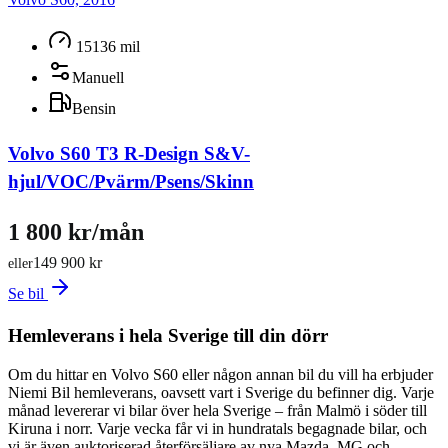
15136 mil
Manuell
Bensin
Volvo S60 T3 R-Design S&V-
hjul/VOC/Pvärm/Psens/Skinn
1 800 kr/mån
149 900 kr
eller
Se bil
Hemleverans i hela Sverige till din dörr
Om du hittar en Volvo S60 eller någon annan bil du vill ha erbjuder
Niemi Bil hemleverans, oavsett vart i Sverige du befinner dig. Varje
månad levererar vi bilar över hela Sverige – från Malmö i söder till
Kiruna i norr. Varje vecka får vi in hundratals begagnade bilar, och
vi är även auktoriserad återförsäljare av nya Mazda, MG och