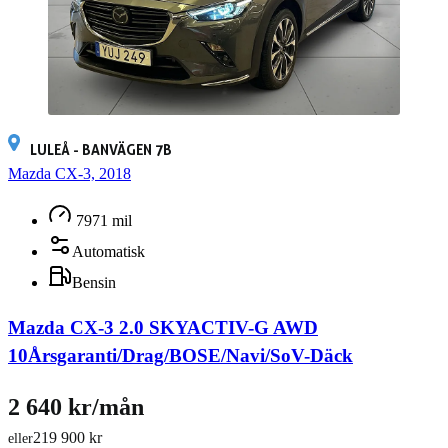
LULEÅ - BANVÄGEN 7B
Mazda CX-3, 2018
7971 mil
Automatisk
Bensin
Mazda CX-3 2.0 SKYACTIV-G AWD
10Årsgaranti/Drag/BOSE/Navi/SoV-Däck
2 640 kr/mån
219 900 kr
eller