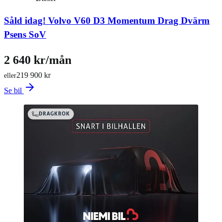
Såld idag!
Volvo V60 D3 Momentum Drag Dvärm
Psens SoV
2 640 kr/mån
219 900 kr
eller
Se bil
DRAGKROK