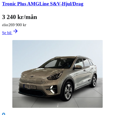
Tronic Plus AMGLine S&V-Hjul/Drag
3 240 kr/mån
269 900 kr
eller
Se bil