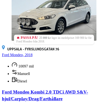
🔥 PASSA PÅ!
25 000 kr
lägre än medelpriset 169 900 kr för
Ford Mondeo från 2018.
UPPSALA - FYRISLUNDSGATAN 76
Ford Mondeo, 2018
10097 mil
Manuell
Diesel
Ford Mondeo Kombi 2.0 TDCi AWD S&V-
hjul/Carplay/Drag/Farthållare