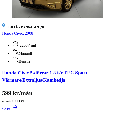
LULEÅ - BANVÄGEN 7B
Honda Civic, 2008
22587 mil
Manuell
Bensin
Honda Civic 5-dörrar 1.8 i-VTEC Sport
Värmare/Extraljus/Kamkedja
599 kr/mån
49 900 kr
eller
Se bil