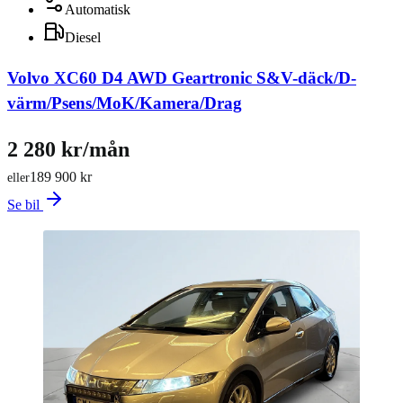
Automatisk
Diesel
Volvo XC60 D4 AWD Geartronic S&V-däck/D-
värm/Psens/MoK/Kamera/Drag
2 280 kr/mån
189 900 kr
eller
Se bil