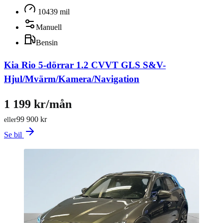
10439 mil
Manuell
Bensin
Kia Rio 5-dörrar 1.2 CVVT GLS S&V-
Hjul/Mvärm/Kamera/Navigation
1 199 kr/mån
99 900 kr
eller
Se bil