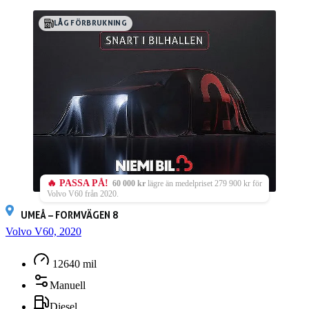
LÅG FÖRBRUKNING
🔥 PASSA PÅ!
60 000 kr
lägre än medelpriset 279 900 kr för
Volvo V60 från 2020.
UMEÅ – FORMVÄGEN 8
Volvo V60, 2020
12640 mil
Manuell
Diesel