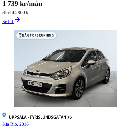
1 739 kr/mån
144 900 kr
eller
Se bil
LÅG FÖRBRUKNING
UPPSALA - FYRISLUNDSGATAN 76
Kia Rio, 2016