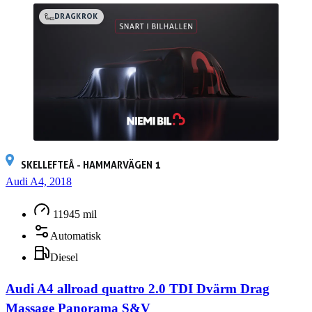
DRAGKROK
SKELLEFTEÅ - HAMMARVÄGEN 1
Audi A4, 2018
11945 mil
Automatisk
Diesel
Audi A4 allroad quattro 2.0 TDI Dvärm Drag
Massage Panorama S&V