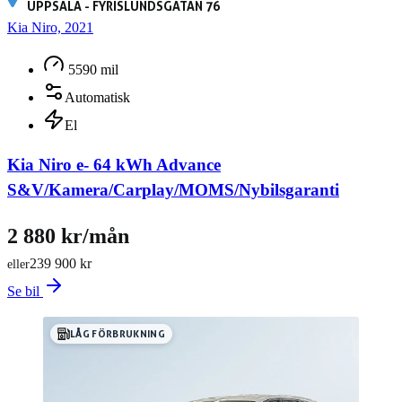
UPPSALA - FYRISLUNDSGATAN 76
Kia Niro, 2021
5590 mil
Automatisk
El
Kia Niro e- 64 kWh Advance
S&V/Kamera/Carplay/MOMS/Nybilsgaranti
2 880 kr/mån
239 900 kr
eller
Se bil
LÅG FÖRBRUKNING