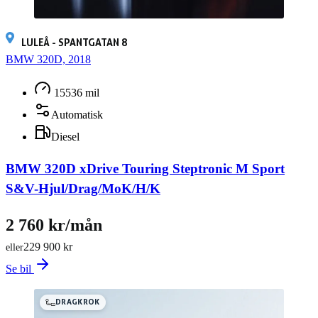
LULEÅ - SPANTGATAN 8
BMW 320D, 2018
15536 mil
Automatisk
Diesel
BMW 320D xDrive Touring Steptronic M Sport
S&V-Hjul/Drag/MoK/H/K
2 760 kr/mån
229 900 kr
eller
Se bil
DRAGKROK