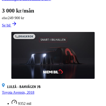
3 000 kr/mån
249 900 kr
eller
Se bil
DRAGKROK
LULEÅ - BANVÄGEN 7B
Toyota Avensis, 2018
9352 mil