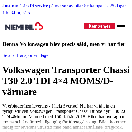
Just nu:
1 års fri service på massor av bilar
Se kampanj
-
25 dagar,
1 h, 34 m, 30 s
Kampanjer
Denna Volkswagen blev precis såld, men vi har fler
Se alla Transporter i lager
Volkswagen Transporter Chassi
T30 2.0 TDI 4×4 MOMS/D-
värmare
Vi erbjuder hemleverans - I hela Sverige! Nu har vi fått in en
fyrhjulsdriven Volkswagen Transporter Chassi Dubbelhytt T30 2.0
TDI 4Motion Manuell med 150hk från 2018. Bilen har avdragbar
moms och är därmed tillgänglig för företagsleasing. Bilen kommer
färdig för leverans utrustad med band annat farthållare, dragkrok,