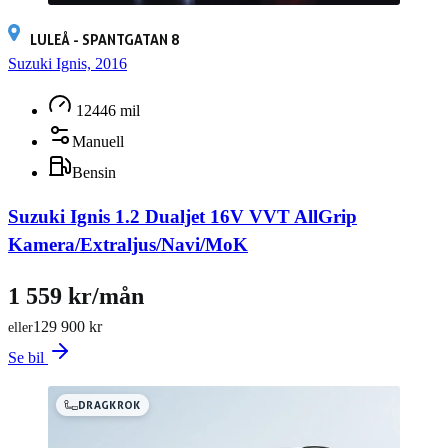
LULEÅ - SPANTGATAN 8
Suzuki Ignis, 2016
12446 mil
Manuell
Bensin
Suzuki Ignis 1.2 Dualjet 16V VVT AllGrip
Kamera/Extraljus/Navi/MoK
1 559 kr/mån
129 900 kr
eller
Se bil
DRAGKROK