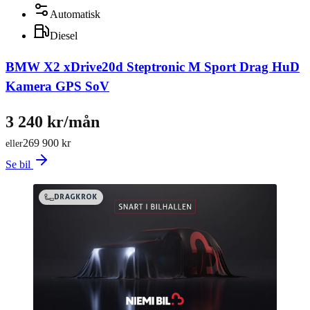
Automatisk
Diesel
BMW X2 xDrive20d Steptronic M Sport Drag HuD
Kamera GPS SoV
3 240 kr/mån
269 900 kr
eller
Se bil
DRAGKROK