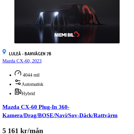
LULEÅ - BANVÄGEN 7B
Mazda CX-60, 2023
4044 mil
Automatisk
Hybrid
Mazda CX-60 Plug-In 360-
Kamera/Drag/BOSE/Navi/Sov-Däck/Rattvärm
5 161 kr/mån