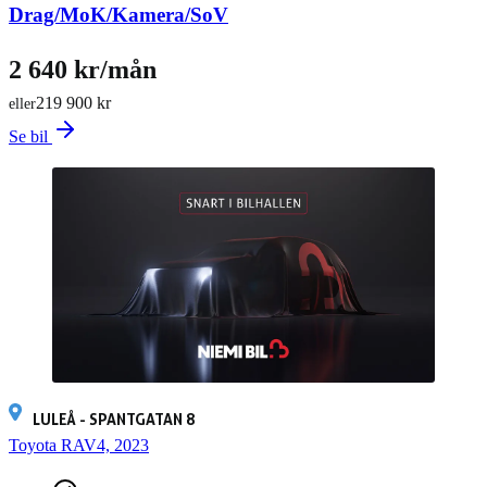
Drag/MoK/Kamera/SoV
2 640 kr/mån
219 900 kr
eller
Se bil
LULEÅ - SPANTGATAN 8
Toyota RAV4, 2023