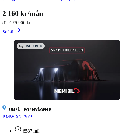
2 160 kr/mån
179 900 kr
eller
Se bil
DRAGKROK
UMEÅ – FORMVÄGEN 8
BMW X2, 2019
6537 mil