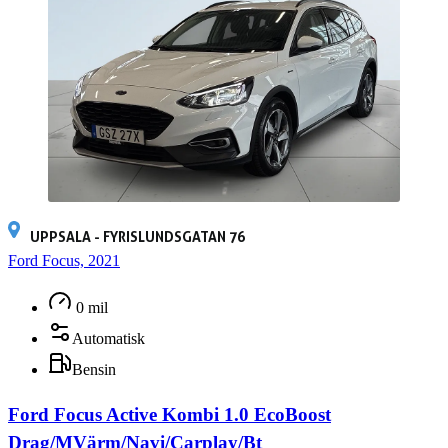
UPPSALA - FYRISLUNDSGATAN 76
Ford Focus, 2021
0 mil
Automatisk
Bensin
Ford Focus Active Kombi 1.0 EcoBoost
Drag/MVärm/Navi/Carplay/Bt