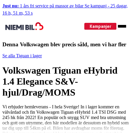
Just nu:
1 års fri service på massor av bilar
Se kampanj
-
25 dagar,
16 h, 51 m, 53 s
Kampanjer
Denna Volkswagen blev precis såld, men vi har fler
Se alla Tiguan i lager
Volkswagen Tiguan eHybrid
1.4 Elegance S&V-
hjul/Drag/MOMS
Vi erbjuder hemleverans - I hela Sverige! In i lager kommer en
välvårdad och fin Volkswagen Tiguan eHybrid 1.4 TSI DSG med
245 hk från 2022! En populär och snygg SUV med bra utrustning
och gott om utrymme, den här modellen är dessutom en hybrid som
tar dig upp till 54km på el. Bilen har avdragbar moms för företag.