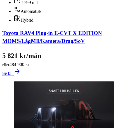
1799 mil
Automatisk
Hybrid
Toyota RAV4 Plug-in E-CVT X EDITION
MOMS/LågMIl/Kamera/Drag/SoV
5 821 kr/mån
484 900 kr
eller
Se bil