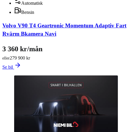
Automatisk
Bensin
Volvo V90 T4 Geartronic Momentum Adaptiv Fart
Rvärm Bkamera Navi
3 360 kr/mån
279 900 kr
eller
Se bil