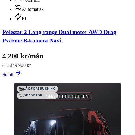
Automatisk
El
Polestar 2 Long range Dual motor AWD Drag
Pvärme B-kamera Navi
4 200 kr/mån
349 900 kr
eller
Se bil
LÅG FÖRBRUKNING
DRAGKROK