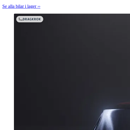
Se alla bilar i lager ››
DRAGKROK