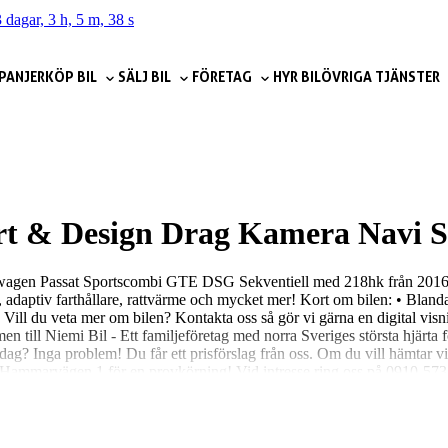
 dagar, 3 h, 5 m, 36 s
PANJER
KÖP BIL
SÄLJ BIL
FÖRETAG
HYR BIL
ÖVRIGA TJÄNSTER
rt & Design Drag Kamera Navi
kswagen Passat Sportscombi GTE DSG Sekventiell med 218hk från 2016.
aptiv farthållare, rattvärme och mycket mer! Kort om bilen: • Blandad 
 Vill du veta mer om bilen? Kontakta oss så gör vi gärna en digital visn
n till Niemi Bil - Ett familjeföretag med norra Sveriges största hjärta fö
 idag? Inga problem! Du får ett prisförslag från oss. Om du vill hämtar vi o
Hammarvägen 1 för en provkörning! Vid intresse ring oss på 0910-573 9