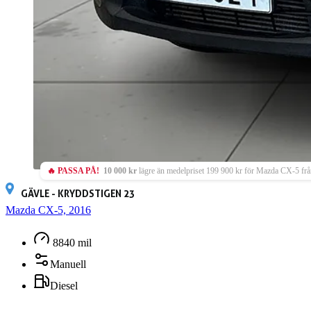
🔥 PASSA PÅ!
10 000 kr
lägre än medelpriset 199 900 kr för Mazda CX-5 frå
GÄVLE - KRYDDSTIGEN 23
Mazda CX-5, 2016
8840 mil
Manuell
Diesel