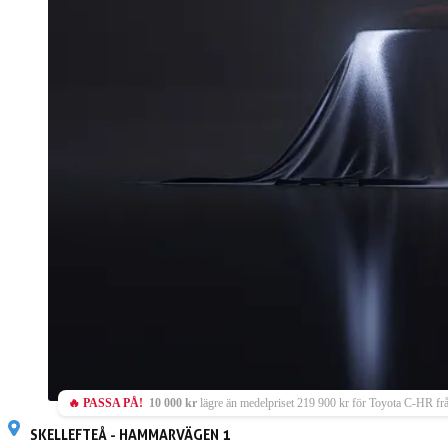
🔥 PASSA PÅ!
10 000 kr
lägre än medelpriset 219 900 kr för Toyota C-HR fr
SKELLEFTEÅ - HAMMARVÄGEN 1