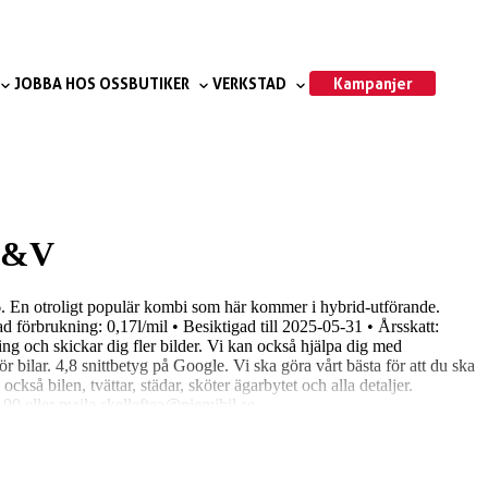
Kampanjer
JOBBA HOS OSS
BUTIKER
VERKSTAD
 S&V
 En otroligt populär kombi som här kommer i hybrid-utförande.
förbrukning: 0,17l/mil • Besiktigad till 2025-05-31 • Årsskatt:
ing och skickar dig fler bilder. Vi kan också hjälpa dig med
r bilar. 4,8 snittbetyg på Google. Vi ska göra vårt bästa för att du ska
ckså bilen, tvättar, städar, sköter ägarbytet och alla detaljer.
0 eller maila skelleftea@niemibil.se