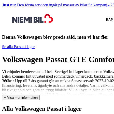
Just nu:
Den första servicen ingår på massor av bilar
Se kampanj
-
23
KAM
Denna Volkswagen blev precis såld, men vi har fler
Se alla Passat i lager
Volkswagen Passat GTE Comfo
Vi erbjuder hemleverans - I hela Sverige! In i lager kommer en Vol
Bilen kommer fint utrustad med sommardäck,vinterdäck, backkamera, ad
360kr • Upp till 3 års garanti går att teckna Senast servad: 2023-10-02
finansiering, leverans, ägarbyte och alla andra detaljer. Varmt välkomme
bli riktigt nöjd och göra en trygg bilaffär! Vill du byta in bilen du har
Förmånlig finansiering via DNB-finans. Varmt välkommen till oss på 
+ Visa mer information
Alla Volkswagen Passat i lager