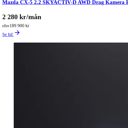
Mazda CX-5 2.2 SKYACTIV-D AWD Drag Kamera P
2 280 kr/mån
189 900 kr
eller
Se bil