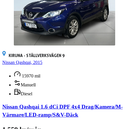
KIRUNA - STÄLLVERKSVÄGEN 9
Nissan Qashqai, 2015
15970 mil
Manuell
Diesel
Nissan Qashqai 1.6 dCi DPF 4x4 Drag/Kamera/M-
Värmare/LED-ramp/S&V-Däck