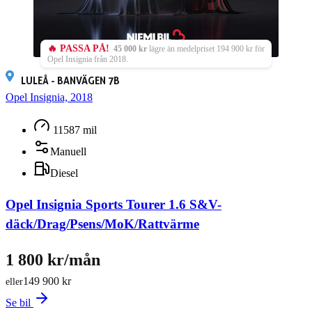
🔥 PASSA PÅ!
45 000 kr
lägre än medelpriset 194 900 kr för
Opel Insignia från 2018.
LULEÅ - BANVÄGEN 7B
Opel Insignia, 2018
11587 mil
Manuell
Diesel
Opel Insignia Sports Tourer 1.6 S&V-
däck/Drag/Psens/MoK/Rattvärme
1 800 kr/mån
149 900 kr
eller
Se bil