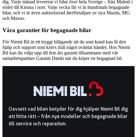
dig. Varje månad levererar vi bilar över hela Sverige – från Malmö i
söder till Kiruna i norr. Varje vecka får vi in hundratals begagnade
bilar, och vi är även auktoriserad återförsäljare av nya Mazda, MG
och Maxus.
Våra garantier för begagnade bilar
För Niemi Bil är ett tryggt bilägande att du som kund kan få den
hjälp och support som krävs ifall något oväntat händer. Hos Niemi
Bil kan du välja upp till fem års garanti tillsammans med vår
samarbetspartner Garanti Direkt när du köper en begagnad bil.
Oavsett vad bilen betyder för dig hjälper Niemi Bil dig
att hitta rätt – från nya modeller och begagnade bilar
till service och reparation.