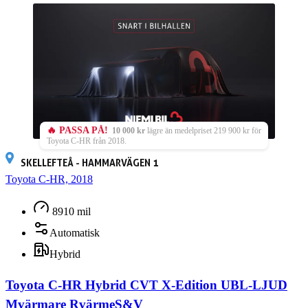
🔥 PASSA PÅ!
10 000 kr
lägre än medelpriset 219 900 kr för
Toyota C-HR från 2018.
SKELLEFTEÅ - HAMMARVÄGEN 1
Toyota C-HR, 2018
8910 mil
Automatisk
Hybrid
Toyota C-HR Hybrid CVT X-Edition UBL-LJUD
Mvärmare RvärmeS&V