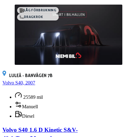
LÅG FÖRBRUKNING
DRAGKROK
LULEÅ - BANVÄGEN 7B
Volvo S40, 2007
25589 mil
Manuell
Diesel
Volvo S40 1.6 D Kinetic S&V-