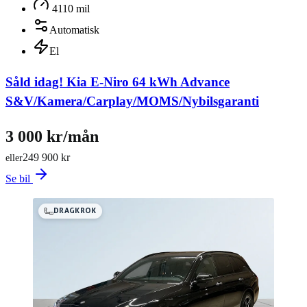
4110 mil
Automatisk
El
Såld idag!
Kia E-Niro 64 kWh Advance
S&V/Kamera/Carplay/MOMS/Nybilsgaranti
3 000 kr/mån
249 900 kr
eller
Se bil
DRAGKROK