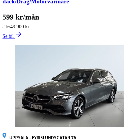
däck/Drag/Motorvärmare
599 kr/mån
49 900 kr
eller
Se bil
UPPSALA - FYRISLUNDSGATAN 76