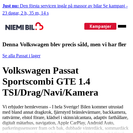
Just nu:
Den första servicen ingår på massor av bilar
Se kampanj
-
23 dagar, 2 h, 35 m, 13 s
Kampanjer
Denna Volkswagen blev precis såld, men vi har fler
Se alla Passat i lager
Volkswagen Passat
Sportscombi GTE 1.4
TSI/Drag/Navi/Kamera
Vi erbjuder hemleverans - I hela Sverige! Bilen kommer utrustad
med bland annat dragkrok, fjärrstyrd bränslevärmare, backkamera,
rattvärme, elstol förare, klädsel i skinn/alcantara, adaptiv farthållare,
digitalt mätarhus, navigation, Apple CarPlay, Android Auto,
parkeringssensorer fram och bak, dubbade vinterdäck, sommardäck