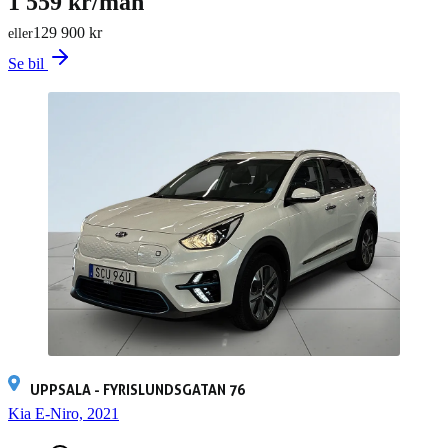
1 559 kr/mån
129 900 kr
eller
Se bil
UPPSALA - FYRISLUNDSGATAN 76
Kia E-Niro, 2021