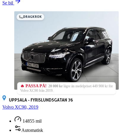
Se bil
DRAGKROK
🔥 PASSA PÅ!
20 000 kr
lägre än medelpriset 449 900 kr för
Volvo XC90 från 2019.
UPPSALA - FYRISLUNDSGATAN 76
Volvo XC90, 2019
14855 mil
Automatisk