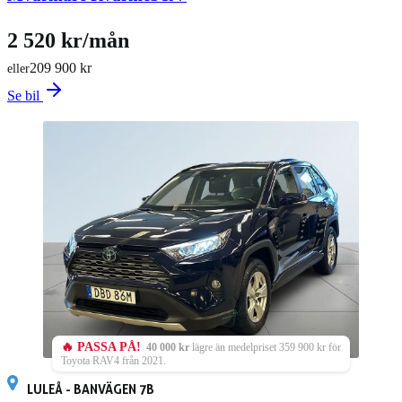
2 520 kr/mån
209 900 kr
eller
Se bil
🔥 PASSA PÅ!
40 000 kr
lägre än medelpriset 359 900 kr för
Toyota RAV4 från 2021.
LULEÅ - BANVÄGEN 7B