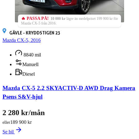
🔥 PASSA PÅ!
10 000 kr
lägre än medelpriset 199 900 kr för
Mazda CX-5 från 2016.
GÄVLE - KRYDDSTIGEN 23
Mazda CX-5, 2016
8840 mil
Manuell
Diesel
Mazda CX-5 2.2 SKYACTIV-D AWD Drag Kamera
Psens S&V-hjul
2 280 kr/mån
189 900 kr
eller
Se bil