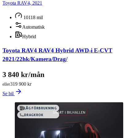
Toyota RAV4, 2021
10118 mil
Automatisk
Hybrid
Toyota RAV4 RAV4 Hybrid AWD-i E-CVT
2021/22hk/Kamera/Drag/
3 840 kr/mån
319 900 kr
eller
Se bil
LÅG FÖRBRUKNING
DRAGKROK