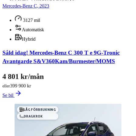
Mercedes-Benz C, 2023
3127 mil
Automatisk
Hybrid
Såld idag!
Mercedes-Benz C 300 T e 9G-Tronic
Avantgarde S&V360Kam/Burmester/MOMS
4 801 kr/mån
399 900 kr
eller
Se bil
LÅG FÖRBRUKNING
DRAGKROK