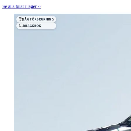
Se alla bilar i lager ››
LÅG FÖRBRUKNING
DRAGKROK