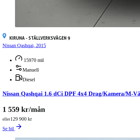
KIRUNA - STÄLLVERKSVÄGEN 9
Nissan Qashqai, 2015
15970 mil
Manuell
Diesel
Nissan Qashqai 1.6 dCi DPF 4x4 Drag/Kamera/M-
1 559 kr/mån
129 900 kr
eller
Se bil