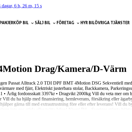
 dagar, 6 h, 26 m, 14 s
PANJER
KÖP BIL
SÄLJ BIL
FÖRETAG
HYR BIL
ÖVRIGA TJÄNSTER
.0 4Motion Drag/Kamera/D-Värm
swagen Passat Alltrack 2.0 TDI DPF BMT 4Motion DSG Sekventiell med 177
mare med fjärr, Elektriskt justerbara stolar, Backkamera, Parkeringss
0-31 • Årlig fordonsskatt 3397kr • Dragvikt 2000kg Vill du veta mer om b
 Vill du ha hjälp med finansiering, hemleverans, försäkring eller ägarb
lper gärna till med extrautrustning före eller efter leverans! Vill du 
över inte ens städa eller tvätta bilen! Niemi Bil – Sveriges största hjärta