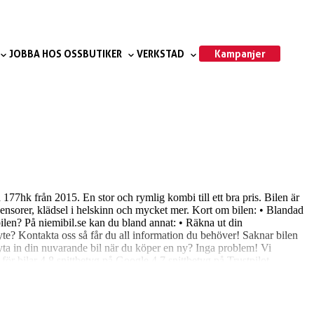
Kampanjer
JOBBA HOS OSS
BUTIKER
VERKSTAD
hk från 2015. En stor och rymlig kombi till ett bra pris. Bilen är
ensorer, klädsel i helskinn och mycket mer. Kort om bilen: • Blandad
ilen? På niemibil.se kan du bland annat: • Räkna ut din
yte? Kontakta oss så får du all information du behöver! Saknar bilen
byta in din nuvarande bil när du köper en ny? Inga problem! Vi
 för bilar 4,8 snittbetyg på Google 4,7 snittbetyg på Trustpilot