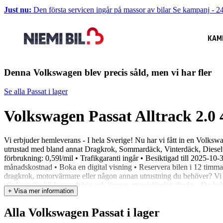
Just nu:
Den första servicen ingår på massor av bilar
Se kampanj
-
24
KAM
Denna Volkswagen blev precis såld, men vi har fler
Se alla Passat i lager
Volkswagen Passat Alltrack 2
Vi erbjuder hemleverans - I hela Sverige! Nu har vi fått in en Volk
utrustad med bland annat Dragkrok, Sommardäck, Vinterdäck, Dieselvär
förbrukning: 0,59l/mil • Trafikgaranti ingår • Besiktigad till 2025-1
månadskostnad • Boka en digital visning • Reservera bilen i 12 timmar
dragkrok, motorvärmare eller någon annan utrustning du behöver? Vi hjä
värderar din bil kostnadsfritt och lämnar ett prisförslag direkt – Du beh
+ Visa mer information
Alla Volkswagen Passat i lager