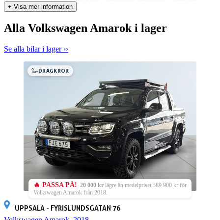
elstolar fram, klädsel i helskinn, farthållare, dragkrok, fjärrstyrd
+ Visa mer information
dieselvärmare, sätesvärme fram, parkeringssensorer, bluetooth, kåpa,
sommardäck, vinterdäck och mycket mer! Kort om bilen: • MOMS -
Alla Volkswagen Amarok i lager
Företagsleasing möjlig • Kamkedja • Blandad förbrukning: 1,1l/mil
• Fordonsskatt 5 952 kr • Dragvikt 3 300 kg • Upp till 5 års garanti
går att teckna Vill du veta mer om bilen? På niemibil.se kan du
Se alla bilar i lager ››
bland annat: • Räkna ut din månadskostnad • Boka en digital
visning • Reservera bilen i 12 timmar Kontakta oss så gör vi gärna
DRAGKROK
en digital visning och skickar dig fler bilder. Vi kan också hjälpa dig
med finansiering, leverans, ägarbyte och alla andra detaljer. Varmt
välkommen till Niemi Bil - Ett familjeföretag med norra Sveriges
största hjärta för bilar. 4,7 snittbetyg på Google. Vi ska göra vårt
bästa för att du ska bli riktigt nöjd och göra en trygg bilaffär! Vill du
byta in bilen du har idag? Inga problem! Du får ett prisförslag från
oss. Om du vill hämtar vi också bilen, tvättar, städar, sköter ägarbytet
och alla detaljer. Förmånlig finansiering via DNB-finans. Vid
intresse ring 0980 - 642 00 eller maila kiruna@niemibil.se Varmt
välkommen till oss på Ställverksvägen 9 för en provkörning!
🔥 PASSA PÅ!
20 000 kr
lägre än medelpriset 389 900 kr för
Volkswagen Amarok från 2018.
UPPSALA - FYRISLUNDSGATAN 76
Volkswagen Amarok, 2018