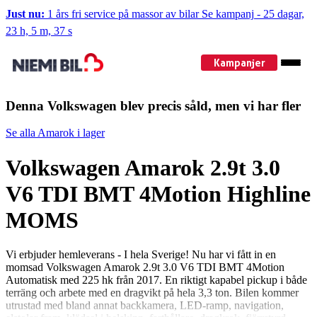
Just nu:
1 års fri service på massor av bilar
Se kampanj
-
25 dagar,
23 h, 5 m, 37 s
Kampanjer
Denna Volkswagen blev precis såld, men vi har fler
Se alla Amarok i lager
Volkswagen Amarok 2.9t 3.0
V6 TDI BMT 4Motion Highline
MOMS
Vi erbjuder hemleverans - I hela Sverige! Nu har vi fått in en
momsad Volkswagen Amarok 2.9t 3.0 V6 TDI BMT 4Motion
Automatisk med 225 hk från 2017. En riktigt kapabel pickup i både
terräng och arbete med en dragvikt på hela 3,3 ton. Bilen kommer
utrustad med bland annat backkamera, LED-ramp, navigation,