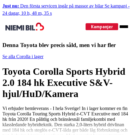
Just nu:
Den första servicen ingår på massor av bilar
Se kampanj
-
24 dagar, 10 h, 48 m, 35 s
Kampanjer
Denna Toyota blev precis såld, men vi har fler
Se alla Corolla i lager
Toyota Corolla Sports Hybrid
2.0 184 hk Executive S&V-
hjul/HuD/Kamera
Vi erbjuder hemleverans - I hela Sverige! In i lager kommer en fin
Toyota Corolla Touring Sports Hybrid e-CVT Executive med 184
hk från 2020! En pålitlig och bränslesnål familjekombi med
klassledande hybridteknik. Den starka 2,0-liters hybrid drivlinan
med 184 hk och steglös e-CVT-låda ger både låg förbrukning och