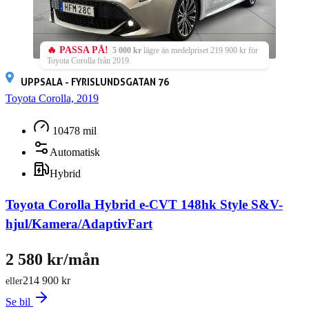
🔥 PASSA PÅ!
5 000 kr
lägre än medelpriset 219 900 kr för
Toyota Corolla från 2019.
UPPSALA - FYRISLUNDSGATAN 76
Toyota Corolla, 2019
10478 mil
Automatisk
Hybrid
Toyota Corolla Hybrid e-CVT 148hk Style S&V-
hjul/Kamera/AdaptivFart
2 580 kr/mån
214 900 kr
eller
Se bil