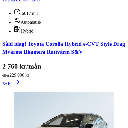
6617 mil
Automatisk
Hybrid
Såld idag!
Toyota Corolla Hybrid e-CVT Style Drag
Mvärme Bkamera Rattvärm S&V
2 760 kr/mån
229 900 kr
eller
Se bil