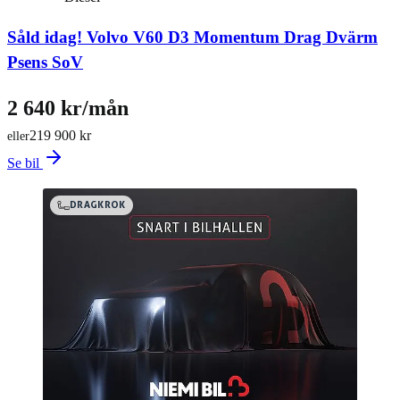
Såld idag!
Volvo V60 D3 Momentum Drag Dvärm
Psens SoV
2 640 kr/mån
219 900 kr
eller
Se bil
DRAGKROK