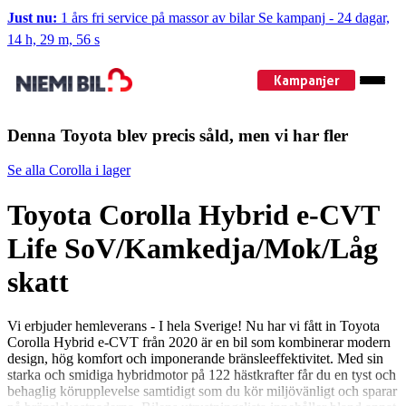
Just nu:
1 års fri service på massor av bilar
Se kampanj
-
24 dagar,
14 h, 29 m, 55 s
Kampanjer
Denna Toyota blev precis såld, men vi har fler
Se alla Corolla i lager
Toyota Corolla Hybrid e-CVT
Life SoV/Kamkedja/Mok/Låg
skatt
Vi erbjuder hemleverans - I hela Sverige! Nu har vi fått in Toyota
Corolla Hybrid e-CVT från 2020 är en bil som kombinerar modern
design, hög komfort och imponerande bränsleeffektivitet. Med sin
starka och smidiga hybridmotor på 122 hästkrafter får du en tyst och
behaglig körupplevelse samtidigt som du kör miljövänligt och sparar