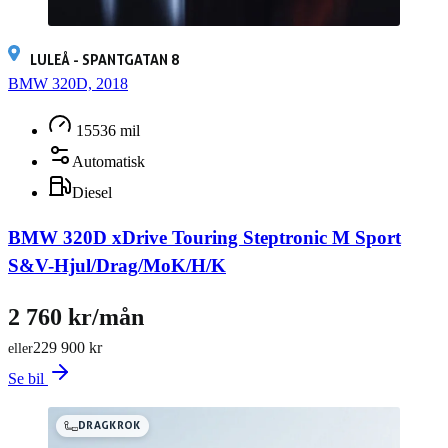
LULEÅ - SPANTGATAN 8
BMW 320D, 2018
15536 mil
Automatisk
Diesel
BMW 320D xDrive Touring Steptronic M Sport
S&V-Hjul/Drag/MoK/H/K
2 760 kr/mån
229 900 kr
eller
Se bil
DRAGKROK