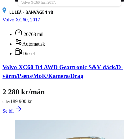
Volvo XC60 från 2017.
LULEÅ - BANVÄGEN 7B
Volvo XC60, 2017
20763 mil
Automatisk
Diesel
Volvo XC60 D4 AWD Geartronic S&V-däck/D-
värm/Psens/MoK/Kamera/Drag
2 280 kr/mån
189 900 kr
eller
Se bil