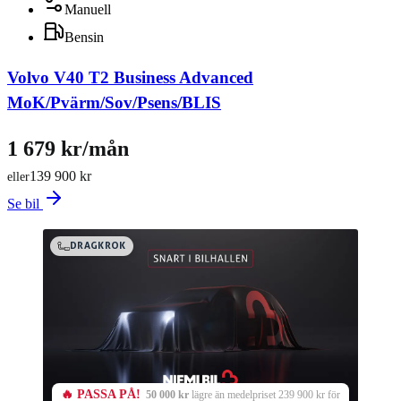
Manuell
Bensin
Volvo V40 T2 Business Advanced
MoK/Pvärm/Sov/Psens/BLIS
1 679 kr/mån
139 900 kr
eller
Se bil
DRAGKROK
🔥 PASSA PÅ!
50 000 kr
lägre än medelpriset 239 900 kr för