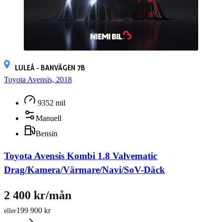
LULEÅ - BANVÄGEN 7B
Toyota Avensis, 2018
9352 mil
Manuell
Bensin
Toyota Avensis Kombi 1.8 Valvematic
Drag/Kamera/Värmare/Navi/SoV-Däck
2 400 kr/mån
199 900 kr
eller