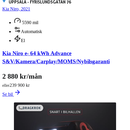
UPPSALA - FYRISLUNDSGATAN 76
Kia Niro, 2021
5590 mil
Automatisk
El
Kia Niro e- 64 kWh Advance
S&V/Kamera/Carplay/MOMS/Nybilsgaranti
2 880 kr/mån
239 900 kr
eller
Se bil
DRAGKROK