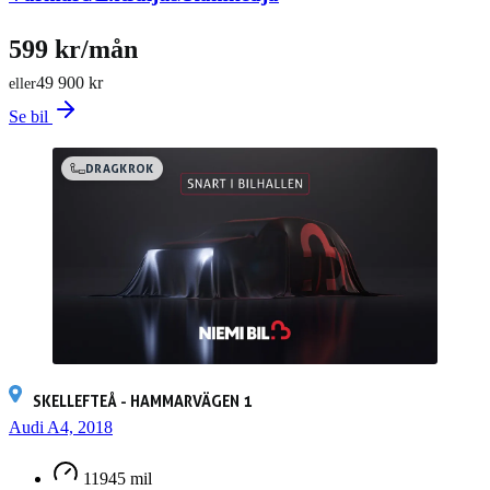
599 kr/mån
49 900 kr
eller
Se bil
DRAGKROK
SKELLEFTEÅ - HAMMARVÄGEN 1
Audi A4, 2018
11945 mil