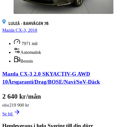
LULEÅ - BANVÄGEN 7B
Mazda CX-3, 2018
7971 mil
Automatisk
Bensin
Mazda CX-3 2.0 SKYACTIV-G AWD
10Årsgaranti/Drag/BOSE/Navi/SoV-Däck
2 640 kr/mån
219 900 kr
eller
Se bil
Hemleverans i hela Sverige till din dörr