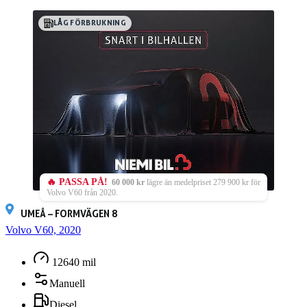
LÅG FÖRBRUKNING
🔥 PASSA PÅ!
60 000 kr
lägre än medelpriset 279 900 kr för
Volvo V60 från 2020.
UMEÅ – FORMVÄGEN 8
Volvo V60, 2020
12640 mil
Manuell
Diesel