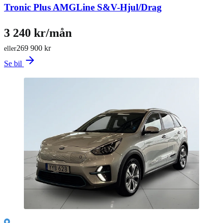
Tronic Plus AMGLine S&V-Hjul/Drag
3 240 kr/mån
269 900 kr
eller
Se bil