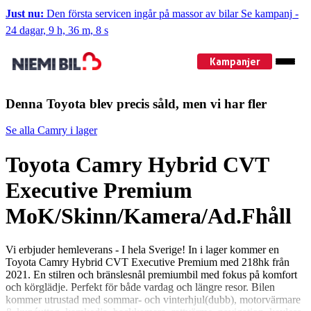
Just nu:
Den första servicen ingår på massor av bilar
Se kampanj
-
24 dagar, 9 h, 36 m, 7 s
Kampanjer
Denna Toyota blev precis såld, men vi har fler
Se alla Camry i lager
Toyota Camry Hybrid CVT
Executive Premium
MoK/Skinn/Kamera/Ad.Fhåll
Vi erbjuder hemleverans - I hela Sverige! In i lager kommer en
Toyota Camry Hybrid CVT Executive Premium med 218hk från
2021. En stilren och bränslesnål premiumbil med fokus på komfort
och körglädje. Perfekt för både vardag och längre resor. Bilen
kommer utrustad med sommar- och vinterhjul(dubb), motorvärmare