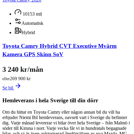
10153 mil
Automatisk
Hybrid
Toyota Camry Hybrid CVT Executive Mvärm
Kamera GPS Skinn SoV
3 240 kr/mån
269 900 kr
eller
Se bil
Hemleverans i hela Sverige till din dörr
Om du hittar en Toyota Camry eller någon annan bil du vill ha
erbjuder Niemi Bil hemleverans, oavsett vart i Sverige du befinner
dig. Varje månad levererar vi bilar över hela Sverige – från Malmö i
söder till Kiruna i norr. Varje vecka får vi in hundratals begagnade
bilar, och vi är även auktoriserad återförsäljare av nya Mazda, MG