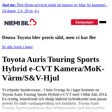
Just nu:
Den första servicen ingår på massor av bilar
Se kampanj
-
24 dagar, 2 h, 20 m, 4 s
Kampanjer
Denna Toyota blev precis såld, men vi har fler
Se alla Auris i lager
Toyota Auris Touring Sports
Hybrid e-CVT Kamera/MoK-
Värm/S&V-Hjul
Vi erbjuder hemleverans - I hela Sverige In i lager kommer en
Toyota Auris Touring Sports Hybrid e-CVT med 136hk från 2014.
En rymlig, bränslesnål och riktigt lättkörd hybridkombi som passar
perfekt för både vardagspendling och familjeliv. Toyota Auris
Touring Sports kombinerar låga driftskostnader med hög komfort