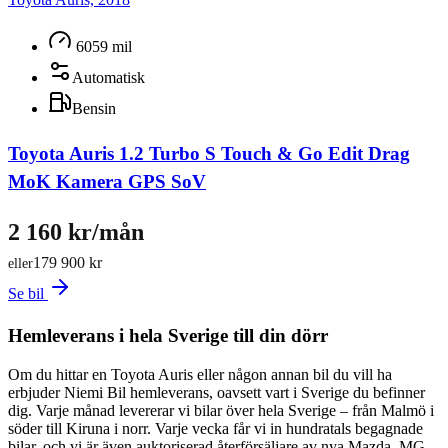
bil kostnadsfritt och lämnar ett prisförslag direkt – Du behöver inte
ens städa eller tvätta bilen! Niemi Bil – Sveriges största hjärta för
bilar 4,8 snittbetyg på Google 4,7 snittbetyg på Trustpilot
6059 mil
Automatisk
Bensin
Toyota Auris 1.2 Turbo S Touch & Go Edit Drag
MoK Kamera GPS SoV
2 160 kr/mån
179 900 kr
eller
Se bil
Hemleverans i hela Sverige till din dörr
Om du hittar en Toyota Auris eller någon annan bil du vill ha
erbjuder Niemi Bil hemleverans, oavsett vart i Sverige du befinner
dig. Varje månad levererar vi bilar över hela Sverige – från Malmö i
söder till Kiruna i norr. Varje vecka får vi in hundratals begagnade
bilar, och vi är även auktoriserad återförsäljare av nya Mazda, MG