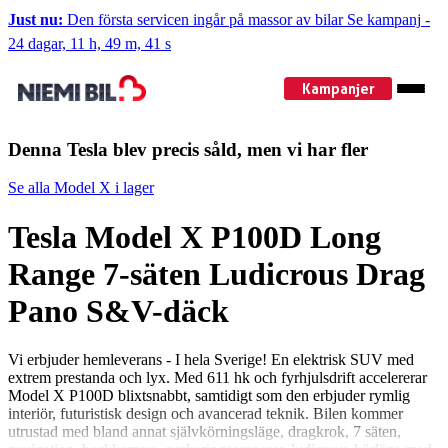
Just nu:
Den första servicen ingår på massor av bilar
Se kampanj
-
24 dagar, 11 h, 49 m, 41 s
Kampanjer
Denna Tesla blev precis såld, men vi har fler
Se alla Model X i lager
Tesla Model X P100D Long
Range 7-säten Ludicrous Drag
Pano S&V-däck
Vi erbjuder hemleverans - I hela Sverige! En elektrisk SUV med
extrem prestanda och lyx. Med 611 hk och fyrhjulsdrift accelererar
Model X P100D blixtsnabbt, samtidigt som den erbjuder rymlig
interiör, futuristisk design och avancerad teknik. Bilen kommer
utrustad med bland annat självkörningsläge, dragkrok, 7 säten,