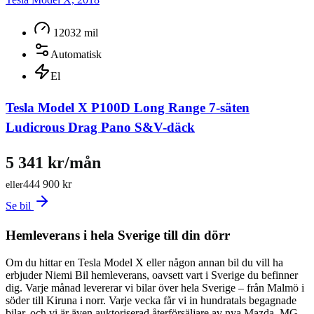
12032 mil
Automatisk
El
Tesla Model X P100D Long Range 7-säten
Ludicrous Drag Pano S&V-däck
5 341 kr/mån
444 900 kr
eller
Se bil
Hemleverans i hela Sverige till din dörr
Om du hittar en Tesla Model X eller någon annan bil du vill ha
erbjuder Niemi Bil hemleverans, oavsett vart i Sverige du befinner
dig. Varje månad levererar vi bilar över hela Sverige – från Malmö i
söder till Kiruna i norr. Varje vecka får vi in hundratals begagnade
bilar, och vi är även auktoriserad återförsäljare av nya Mazda, MG