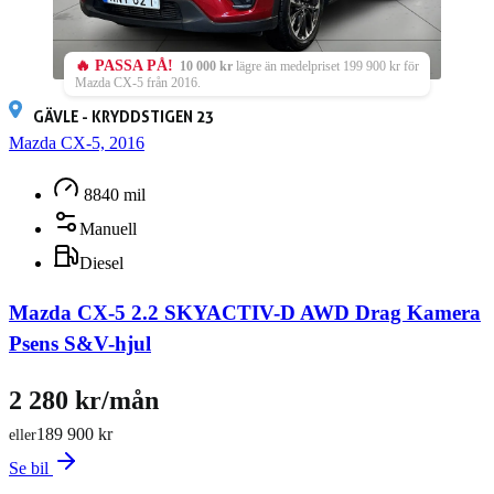
🔥 PASSA PÅ!
10 000 kr
lägre än medelpriset 199 900 kr för
Mazda CX-5 från 2016.
GÄVLE - KRYDDSTIGEN 23
Mazda CX-5, 2016
8840 mil
Manuell
Diesel
Mazda CX-5 2.2 SKYACTIV-D AWD Drag Kamera
Psens S&V-hjul
2 280 kr/mån
189 900 kr
eller
Se bil