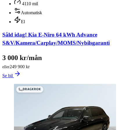
4110 mil
Automatisk
El
Såld idag!
Kia E-Niro 64 kWh Advance
S&V/Kamera/Carplay/MOMS/Nybilsgaranti
3 000 kr/mån
249 900 kr
eller
Se bil
DRAGKROK