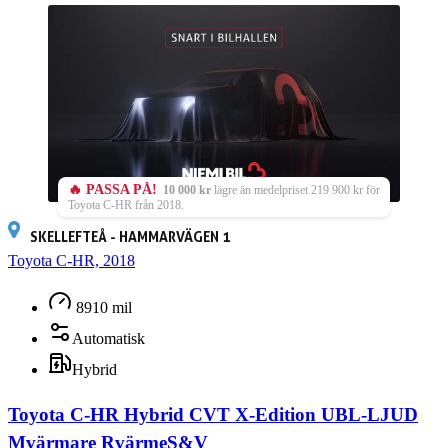
🔥 PASSA PÅ!
10 000 kr
lägre än medelpriset 219 900 kr för
Toyota C-HR från 2018.
SKELLEFTEÅ - HAMMARVÄGEN 1
Toyota C-HR, 2018
8910 mil
Automatisk
Hybrid
Toyota C-HR Hybrid CVT X-Edition UBL-LJUD
Mvärmare RvärmeS&V