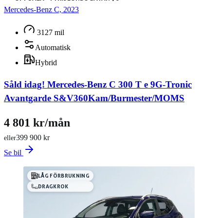
Mercedes-Benz C, 2023
3127 mil
Automatisk
Hybrid
Såld idag!
Mercedes-Benz C 300 T e 9G-Tronic
Avantgarde S&V360Kam/Burmester/MOMS
4 801 kr/mån
399 900 kr
eller
Se bil
LÅG FÖRBRUKNING
DRAGKROK