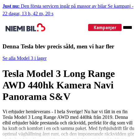
Just nu:
Den första servicen ingår på massor av bilar
Se kampanj
-
22 dagar, 13 h, 42 m, 19 s
Kampanjer
Denna Tesla blev precis såld, men vi har fler
Se alla Model 3 i lager
Tesla Model 3 Long Range
AWD 440hk Kamera Navi
Panorama S&V
Vi erbjuder hemleverans - I hela Sverige! Nu har vi fått in en fin
Tesla Model 3 Long Range AWD med 440hk från 2019. Denna
elbil erbjuder både prestanda och räckvidd, perfekt för dig som vill
ha kraft och komfort i en och samma paket. Med fyrhjulsdrift får du
optimal väghållning året runt, och den imponerande räckvidden gör