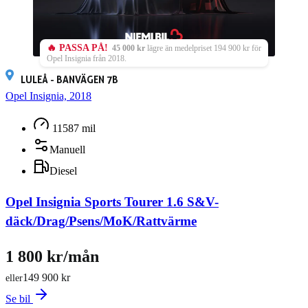
🔥 PASSA PÅ!
45 000 kr
lägre än medelpriset 194 900 kr för
Opel Insignia från 2018.
LULEÅ - BANVÄGEN 7B
Opel Insignia, 2018
11587 mil
Manuell
Diesel
Opel Insignia Sports Tourer 1.6 S&V-
däck/Drag/Psens/MoK/Rattvärme
1 800 kr/mån
149 900 kr
eller
Se bil