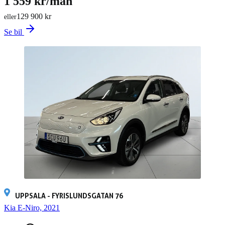
1 559 kr/mån
129 900 kr
eller
Se bil
UPPSALA - FYRISLUNDSGATAN 76
Kia E-Niro, 2021