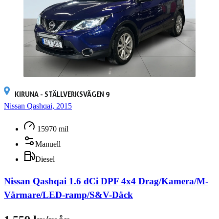
KIRUNA - STÄLLVERKSVÄGEN 9
Nissan Qashqai, 2015
15970 mil
Manuell
Diesel
Nissan Qashqai 1.6 dCi DPF 4x4 Drag/Kamera/M-
Värmare/LED-ramp/S&V-Däck