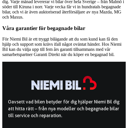
dig. Varje månad levererar vi bilar över hela Sverige – från Malmö i
söder till Kiruna i norr. Varje vecka får vi in hundratals begagnade
bilar, och vi är även auktoriserad återförsäljare av nya Mazda, MG
och Maxus.
Våra garantier för begagnade bilar
För Niemi Bil är ett tryggt bilägande att du som kund kan få den
hjälp och support som krävs ifall något oväntat händer. Hos Niemi
Bil kan du välja upp till fem års garanti tillsammans med vår
samarbetspartner Garanti Direkt när du köper en begagnad bil.
Oavsett vad bilen betyder för dig hjälper Niemi Bil dig
att hitta rätt – från nya modeller och begagnade bilar
till service och reparation.