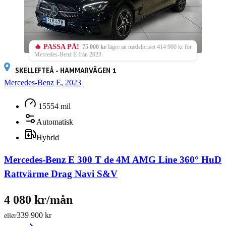
🔥 PASSA PÅ!
75 000 kr
lägre än medelpriset 414 900 kr för
Mercedes-Benz E från 2023.
SKELLEFTEÅ - HAMMARVÄGEN 1
Mercedes-Benz E, 2023
15554 mil
Automatisk
Hybrid
Mercedes-Benz E 300 T de 4M AMG Line 360° HuD
Rattvärme Drag Navi S&V
4 080 kr/mån
339 900 kr
eller