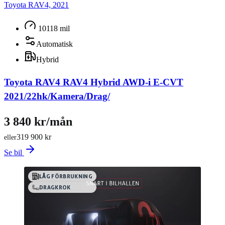
Toyota RAV4, 2021
10118 mil
Automatisk
Hybrid
Toyota RAV4 RAV4 Hybrid AWD-i E-CVT
2021/22hk/Kamera/Drag/
3 840 kr/mån
319 900 kr
eller
Se bil
LÅG FÖRBRUKNING
DRAGKROK