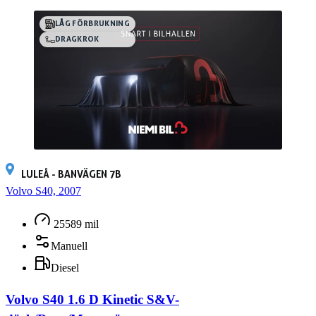
LÅG FÖRBRUKNING
DRAGKROK
LULEÅ - BANVÄGEN 7B
Volvo S40, 2007
25589 mil
Manuell
Diesel
Volvo S40 1.6 D Kinetic S&V-