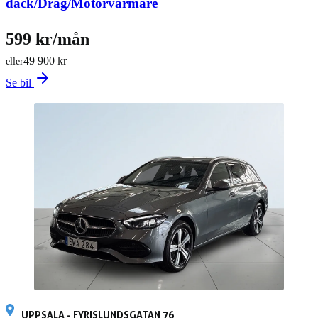
däck/Drag/Motorvärmare
599 kr/mån
49 900 kr
eller
Se bil
UPPSALA - FYRISLUNDSGATAN 76