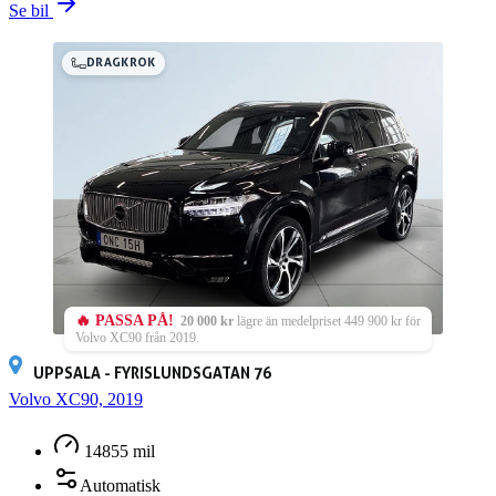
Se bil
DRAGKROK
🔥 PASSA PÅ!
20 000 kr
lägre än medelpriset 449 900 kr för
Volvo XC90 från 2019.
UPPSALA - FYRISLUNDSGATAN 76
Volvo XC90, 2019
14855 mil
Automatisk