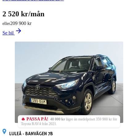
2 520 kr/mån
209 900 kr
eller
Se bil
🔥 PASSA PÅ!
40 000 kr
lägre än medelpriset 359 900 kr för
Toyota RAV4 från 2021.
LULEÅ - BANVÄGEN 7B