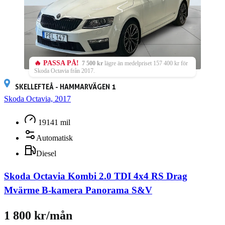
🔥 PASSA PÅ!
7 500 kr
lägre än medelpriset 157 400 kr för
Skoda Octavia från 2017.
SKELLEFTEÅ - HAMMARVÄGEN 1
Skoda Octavia, 2017
19141 mil
Automatisk
Diesel
Skoda Octavia Kombi 2.0 TDI 4x4 RS Drag
Mvärme B-kamera Panorama S&V
1 800 kr/mån