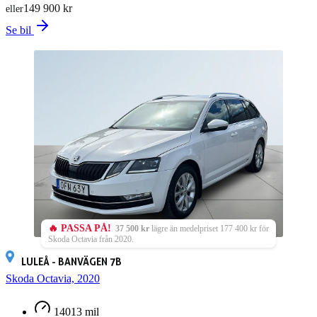
149 900 kr
eller
Se bil
🔥 PASSA PÅ!
37 500 kr
lägre än medelpriset 177 400 kr för
Skoda Octavia från 2020.
LULEÅ - BANVÄGEN 7B
Skoda Octavia, 2020
14013 mil