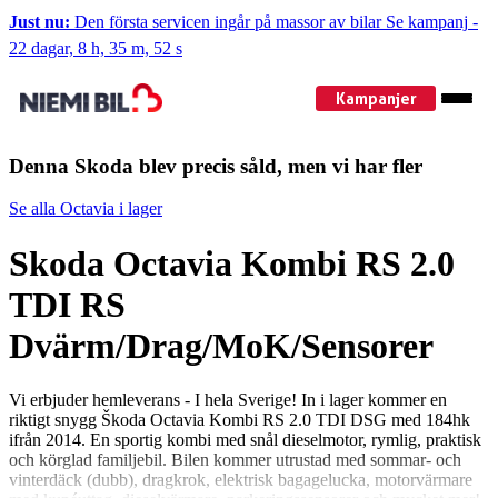
Just nu:
Den första servicen ingår på massor av bilar
Se kampanj
-
22 dagar, 8 h, 35 m, 52 s
Kampanjer
Denna Skoda blev precis såld, men vi har fler
Se alla Octavia i lager
Skoda Octavia Kombi RS 2.0
TDI RS
Dvärm/Drag/MoK/Sensorer
Vi erbjuder hemleverans - I hela Sverige! In i lager kommer en
riktigt snygg Škoda Octavia Kombi RS 2.0 TDI DSG med 184hk
ifrån 2014. En sportig kombi med snål dieselmotor, rymlig, praktisk
och körglad familjebil. Bilen kommer utrustad med sommar- och
vinterdäck (dubb), dragkrok, elektrisk bagagelucka, motorvärmare