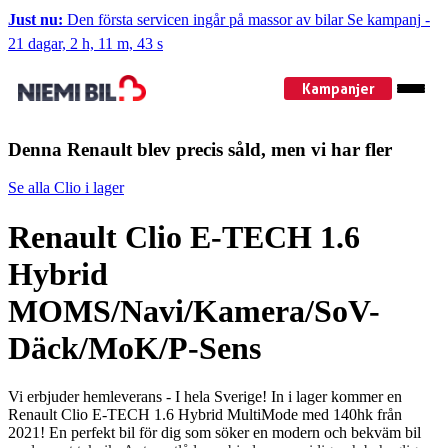
Just nu:
Den första servicen ingår på massor av bilar
Se kampanj
-
21 dagar, 2 h, 11 m, 42 s
Kampanjer
Denna Renault blev precis såld, men vi har fler
Se alla Clio i lager
Renault Clio E-TECH 1.6
Hybrid
MOMS/Navi/Kamera/SoV-
Däck/MoK/P-Sens
Vi erbjuder hemleverans - I hela Sverige! In i lager kommer en
Renault Clio E-TECH 1.6 Hybrid MultiMode med 140hk från
2021! En perfekt bil för dig som söker en modern och bekväm bil