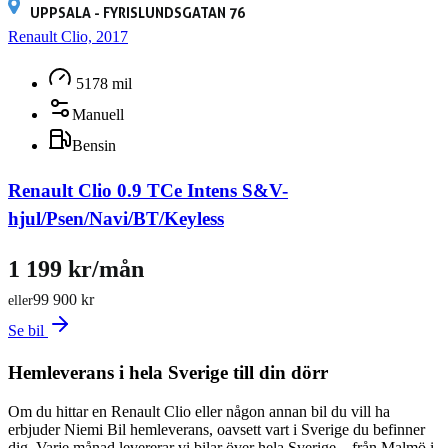
UPPSALA - FYRISLUNDSGATAN 76
Renault Clio, 2017
5178 mil
Manuell
Bensin
Renault Clio 0.9 TCe Intens S&V-
hjul/Psen/Navi/BT/Keyless
1 199 kr/mån
99 900 kr
eller
Se bil
Hemleverans i hela Sverige till din dörr
Om du hittar en Renault Clio eller någon annan bil du vill ha
erbjuder Niemi Bil hemleverans, oavsett vart i Sverige du befinner
dig. Varje månad levererar vi bilar över hela Sverige – från Malmö i