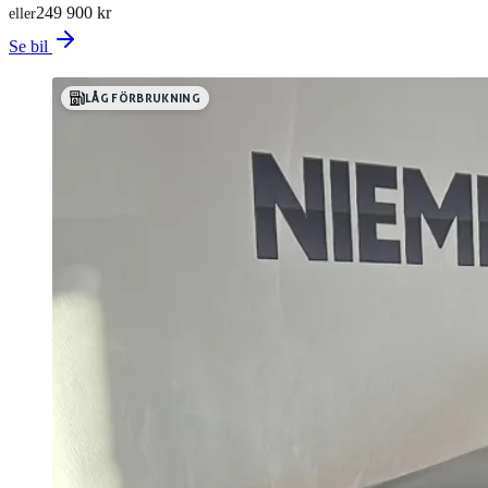
249 900 kr
eller
Se bil
LÅG FÖRBRUKNING