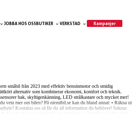
Kampanjer
JOBBA HOS OSS
BUTIKER
VERKSTAD
ern småbil från 2023 med effektiv bensinmotor och smidig
ättkört alternativ som kombinerar ekonomi, komfort och teknik.
ngssensorer bak, skyltigenkänning, LED strålkastare och mycket mer!
l du veta mer om bilen? På niemibil.se kan du bland annat: • Räkna ut
garbyte? Kontakta oss så får du all information du behöver! Saknar
ll du byta in din nuvarande bil när du köper en ny? Inga problem! Vi
a för bilar 4,8 snittbetyg på Google 4,7 snittbetyg på Trustpilot Vid