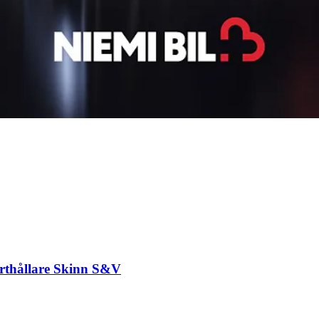
rthållare Skinn S&V