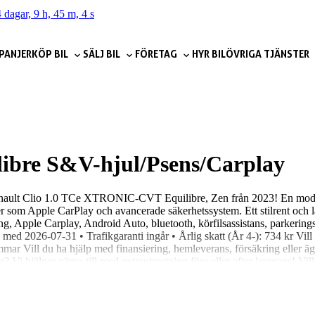
 dagar, 9 h, 45 m, 3 s
PANJER
KÖP BIL
SÄLJ BIL
FÖRETAG
HYR BIL
ÖVRIGA TJÄNSTER
libre S&V-hjul/Psens/Carplay
n Renault Clio 1.0 TCe XTRONIC-CVT Equilibre, Zen från 2023! En mod
r som Apple CarPlay och avancerade säkerhetssystem. Ett stilrent och l
ning, Apple Carplay, Android Auto, bluetooth, körfilsassistans, parkeri
 med 2026-07-31 • Trafikgaranti ingår • Årlig skatt (År 4-): 734 kr Vil
mmar Vill du ha hjälp med finansiering, hemleverans, försäkring eller ä
Vi hjälper gärna till med extrautrustning före eller efter leverans! Vi
över inte ens städa eller tvätta bilen! Niemi Bil – Sveriges största hjärt
kommen till oss på Fyrislundsgatan 76 för en provkörning!