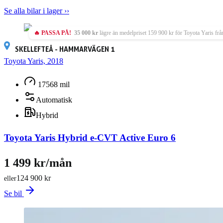
Se alla bilar i lager ››
🔥 PASSA PÅ!
35 000 kr
lägre än medelpriset 159 900 kr för Toyota Yaris frå
SKELLEFTEÅ - HAMMARVÄGEN 1
Toyota Yaris, 2018
17568 mil
Automatisk
Hybrid
Toyota Yaris Hybrid e-CVT Active Euro 6
1 499 kr/mån
124 900 kr
eller
Se bil