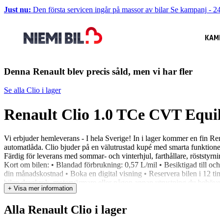
Just nu:
Den första servicen ingår på massor av bilar
Se kampanj
-
24
KAM
Denna Renault blev precis såld, men vi har fler
Se alla Clio i lager
Renault Clio 1.0 TCe CVT Equi
Vi erbjuder hemleverans - I hela Sverige! In i lager kommer en fi
automatlåda. Clio bjuder på en välutrustad kupé med smarta funktione
Färdig för leverans med sommar- och vinterhjul, farthållare, röststyr
Kort om bilen: • Blandad förbrukning: 0,57 L/mil • Besiktigad till och
din månadskostnad • Boka en digital visning • Reservera bilen i 12 ti
bilen dragkrok, motorvärmare eller någon annan utrustning du behöver? 
+ Visa mer information
värderar din bil kostnadsfritt och lämnar ett prisförslag direkt – Du beh
intresse ring 018-69 68 00 eller maila uppsala@niemibil.se Varmt väl
Alla Renault Clio i lager