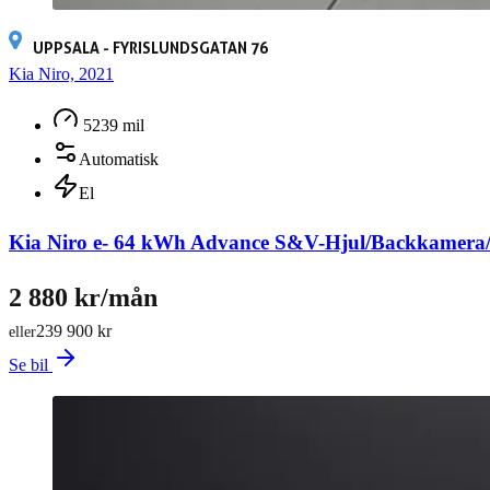
UPPSALA - FYRISLUNDSGATAN 76
Kia Niro, 2021
5239 mil
Automatisk
El
Kia Niro e- 64 kWh Advance S&V-Hjul/Backkamer
2 880 kr/mån
239 900 kr
eller
Se bil