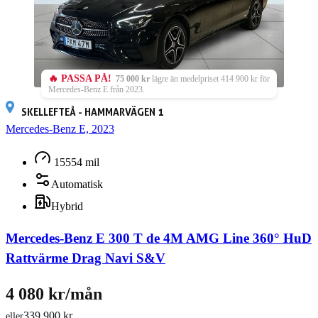
🔥 PASSA PÅ!
75 000 kr
lägre än medelpriset 414 900 kr för
Mercedes-Benz E från 2023.
SKELLEFTEÅ - HAMMARVÄGEN 1
Mercedes-Benz E, 2023
15554 mil
Automatisk
Hybrid
Mercedes-Benz E 300 T de 4M AMG Line 360° HuD
Rattvärme Drag Navi S&V
4 080 kr/mån
339 900 kr
eller