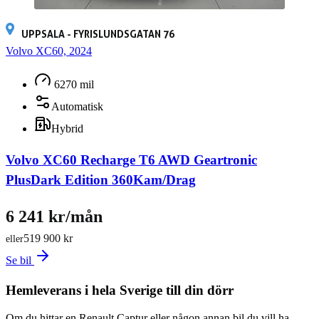
UPPSALA - FYRISLUNDSGATAN 76
Volvo XC60, 2024
6270 mil
Automatisk
Hybrid
Volvo XC60 Recharge T6 AWD Geartronic
PlusDark Edition 360Kam/Drag
6 241 kr/mån
519 900 kr
eller
Se bil
Hemleverans i hela Sverige till din dörr
Om du hittar en Renault Captur eller någon annan bil du vill ha