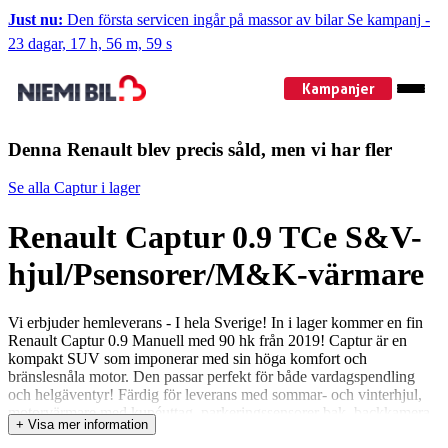
Just nu:
Den första servicen ingår på massor av bilar
Se kampanj
-
23 dagar, 17 h, 56 m, 59 s
Kampanjer
Denna Renault blev precis såld, men vi har fler
Se alla Captur i lager
Renault Captur 0.9 TCe S&V-
hjul/Psensorer/M&K-värmare
Vi erbjuder hemleverans - I hela Sverige! In i lager kommer en fin
Renault Captur 0.9 Manuell med 90 hk från 2019! Captur är en
kompakt SUV som imponerar med sin höga komfort och
bränslesnåla motor. Den passar perfekt för både vardagspendling
och helgäventyr! Färdig för leverans med sommar- och vinterhjul,
motorvärmare med kupéuttag, parkeringssensorer bak, backkamera,
+ Visa mer information
extraljus, farthållare och mycket mer! Kort om bilen: • Blandad