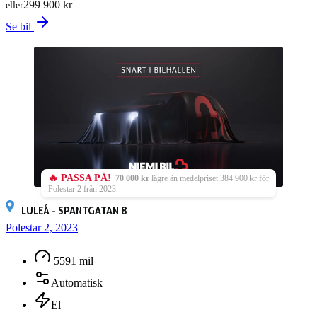
299 900 kr
eller
Se bil
🔥 PASSA PÅ!
70 000 kr
lägre än medelpriset 384 900 kr för
Polestar 2 från 2023.
LULEÅ - SPANTGATAN 8
Polestar 2, 2023
5591 mil
Automatisk
El