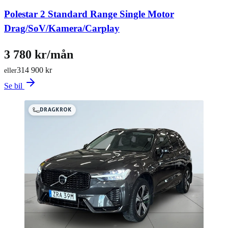
Polestar 2 Standard Range Single Motor
Drag/SoV/Kamera/Carplay
3 780 kr/mån
314 900 kr
eller
Se bil
DRAGKROK