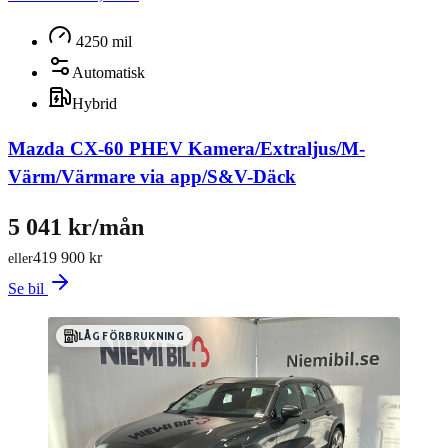
4250 mil
Automatisk
Hybrid
Mazda CX-60 PHEV Kamera/Extraljus/M-
Värm/Värmare via app/S&V-Däck
5 041 kr/mån
419 900 kr
eller
Se bil
LÅG FÖRBRUKNING