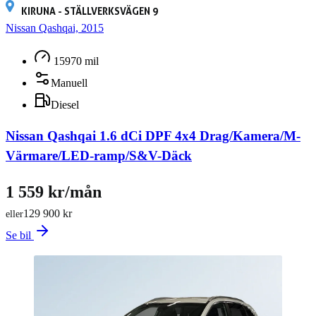
KIRUNA - STÄLLVERKSVÄGEN 9
Nissan Qashqai, 2015
15970 mil
Manuell
Diesel
Nissan Qashqai 1.6 dCi DPF 4x4 Drag/Kamera/M-
Värmare/LED-ramp/S&V-Däck
1 559 kr/mån
129 900 kr
eller
Se bil