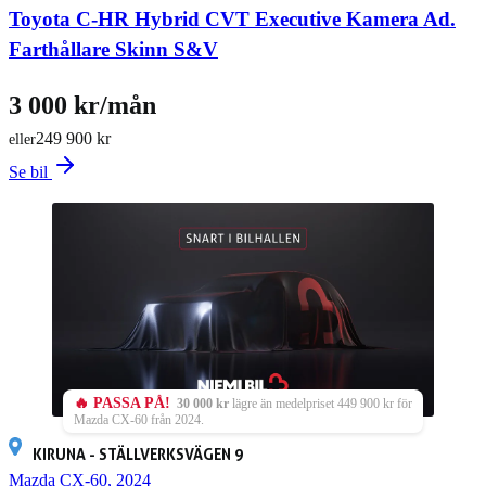
Toyota C-HR Hybrid CVT Executive Kamera Ad.
Farthållare Skinn S&V
3 000 kr/mån
249 900 kr
eller
Se bil
🔥 PASSA PÅ!
30 000 kr
lägre än medelpriset 449 900 kr för
Mazda CX-60 från 2024.
KIRUNA - STÄLLVERKSVÄGEN 9
Mazda CX-60, 2024