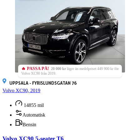
🔥 PASSA PÅ!
20 000 kr
lägre än medelpriset 449 900 kr för
Volvo XC90 från 2019.
UPPSALA - FYRISLUNDSGATAN 76
Volvo XC90, 2019
14855 mil
Automatisk
Bensin
Volvo XC90 5-seater T6