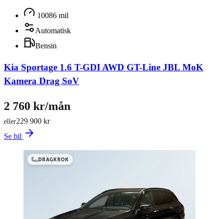
10086 mil
Automatisk
Bensin
Kia Sportage 1.6 T-GDI AWD GT-Line JBL MoK
Kamera Drag SoV
2 760 kr/mån
229 900 kr
eller
Se bil
DRAGKROK