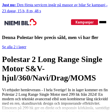
Just nu:
Den första servicen ingår på massor av bilar
Se kampanj
-
23 dagar, 15 h, 8 m, 47 s
Kampanjer
Denna Polestar blev precis såld, men vi har fler
Se alla 2 i lager
Polestar 2 Long Range Single
Motor S&V-
hjul/360/Navi/Drag/MOMS
Vi erbjuder hemleverans - I hela Sverige! In in lager kommer en fin
Polestar 2 Long Range Single Motor med 299 hk från 2024! En
modern och tekniskt avancerad elbil som kombinerar lång räckvidd
med en ren, skandinavisk design och imponerande effektivitet.
Elmotorn på 299 hk ger en direkt och responsiv körkänsla, samtidigt