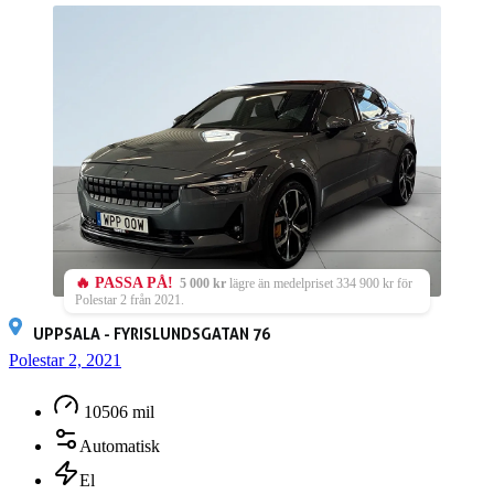
🔥 PASSA PÅ!
5 000 kr
lägre än medelpriset 334 900 kr för
Polestar 2 från 2021.
UPPSALA - FYRISLUNDSGATAN 76
Polestar 2, 2021
10506 mil
Automatisk
El