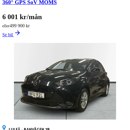
360° GPS SoV MOMS
6 001 kr/mån
499 900 kr
eller
Se bil
LULEÅ - BANVÄGEN 7B