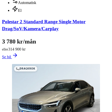
intresse ring 018-69 68 00 eller maila uppsala@niemibil.se Varmt
Automatisk
välkommen till oss på Fyrislundsgatan 76 för en provkörning!
El
Polestar 2 Standard Range Single Motor
Drag/SoV/Kamera/Carplay
3 780 kr/mån
314 900 kr
eller
Se bil
DRAGKROK