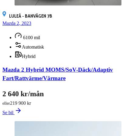
LULEÅ - BANVÄGEN 7B
Mazda 2, 2023
6100 mil
Automatisk
Hybrid
Mazda 2 Hybrid MOMS/SoV-Däck/Adaptiv
Fart/Rattvärme/Värmare
2 640 kr/mån
219 900 kr
eller
Se bil