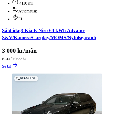
4110 mil
Automatisk
El
Såld idag!
Kia E-Niro 64 kWh Advance
S&V/Kamera/Carplay/MOMS/Nybilsgaranti
3 000 kr/mån
249 900 kr
eller
Se bil
DRAGKROK