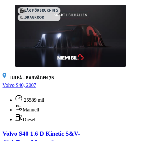
LÅG FÖRBRUKNING
DRAGKROK
LULEÅ - BANVÄGEN 7B
Volvo S40, 2007
25589 mil
Manuell
Diesel
Volvo S40 1.6 D Kinetic S&V-