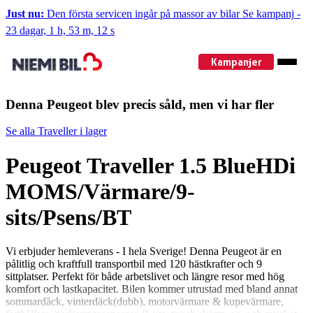
Just nu:
Den första servicen ingår på massor av bilar
Se kampanj
-
23 dagar, 1 h, 53 m, 11 s
Kampanjer
Denna Peugeot blev precis såld, men vi har fler
Se alla Traveller i lager
Peugeot Traveller 1.5 BlueHDi
MOMS/Värmare/9-
sits/Psens/BT
Vi erbjuder hemleverans - I hela Sverige! Denna Peugeot är en
pålitlig och kraftfull transportbil med 120 hästkrafter och 9
sittplatser. Perfekt för både arbetslivet och längre resor med hög
komfort och lastkapacitet. Bilen kommer utrustad med bland annat
sommardäck, vinterdäck(dubb), motorvärmare & kupevärmare,