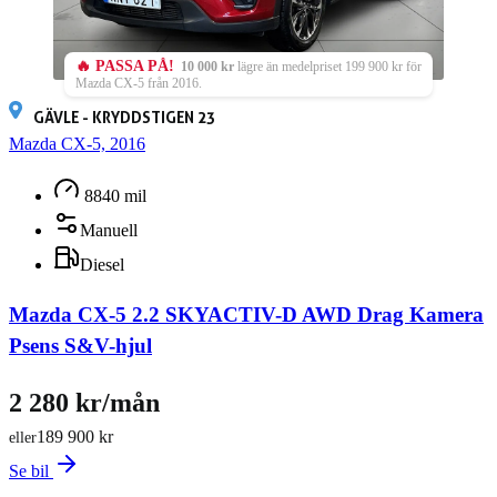
🔥 PASSA PÅ!
10 000 kr
lägre än medelpriset 199 900 kr för
Mazda CX-5 från 2016.
GÄVLE - KRYDDSTIGEN 23
Mazda CX-5, 2016
8840 mil
Manuell
Diesel
Mazda CX-5 2.2 SKYACTIV-D AWD Drag Kamera
Psens S&V-hjul
2 280 kr/mån
189 900 kr
eller
Se bil