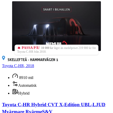
🔥 PASSA PÅ!
10 000 kr
lägre än medelpriset 219 900 kr för
Toyota C-HR från 2018.
SKELLEFTEÅ - HAMMARVÄGEN 1
Toyota C-HR, 2018
8910 mil
Automatisk
Hybrid
Toyota C-HR Hybrid CVT X-Edition UBL-LJUD
Mvärmare RvärmeS&V