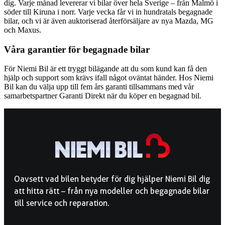
dig. Varje månad levererar vi bilar över hela Sverige – från Malmö i
söder till Kiruna i norr. Varje vecka får vi in hundratals begagnade
bilar, och vi är även auktoriserad återförsäljare av nya Mazda, MG
och Maxus.
Våra garantier för begagnade bilar
För Niemi Bil är ett tryggt bilägande att du som kund kan få den
hjälp och support som krävs ifall något oväntat händer. Hos Niemi
Bil kan du välja upp till fem års garanti tillsammans med vår
samarbetspartner Garanti Direkt när du köper en begagnad bil.
Oavsett vad bilen betyder för dig hjälper Niemi Bil dig
att hitta rätt – från nya modeller och begagnade bilar
till service och reparation.