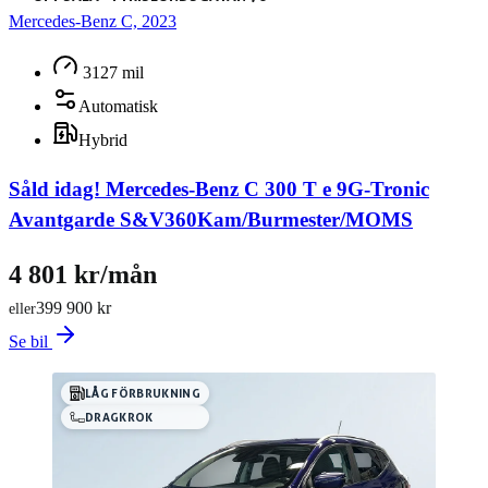
Mercedes-Benz C, 2023
3127 mil
Automatisk
Hybrid
Såld idag!
Mercedes-Benz C 300 T e 9G-Tronic
Avantgarde S&V360Kam/Burmester/MOMS
4 801 kr/mån
399 900 kr
eller
Se bil
LÅG FÖRBRUKNING
DRAGKROK