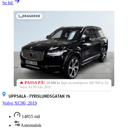
Se bil
DRAGKROK
🔥 PASSA PÅ!
20 000 kr
lägre än medelpriset 449 900 kr för
Volvo XC90 från 2019.
UPPSALA - FYRISLUNDSGATAN 76
Volvo XC90, 2019
14855 mil
Automatisk