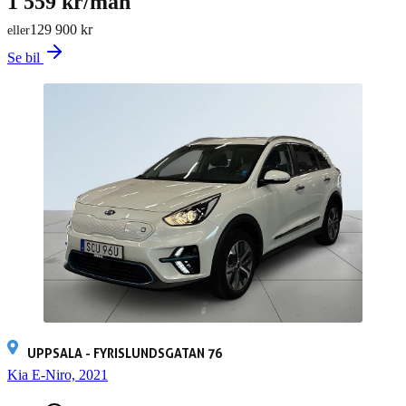
1 559 kr/mån
129 900 kr
eller
Se bil
UPPSALA - FYRISLUNDSGATAN 76
Kia E-Niro, 2021