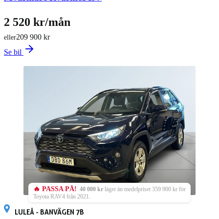
2 520 kr/mån
209 900 kr
eller
Se bil
🔥 PASSA PÅ!
40 000 kr
lägre än medelpriset 359 900 kr för
Toyota RAV4 från 2021.
LULEÅ - BANVÄGEN 7B