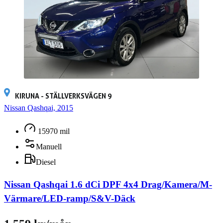
KIRUNA - STÄLLVERKSVÄGEN 9
Nissan Qashqai, 2015
15970 mil
Manuell
Diesel
Nissan Qashqai 1.6 dCi DPF 4x4 Drag/Kamera/M-
Värmare/LED-ramp/S&V-Däck