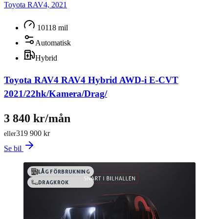
Toyota RAV4, 2021
10118 mil
Automatisk
Hybrid
Toyota RAV4 RAV4 Hybrid AWD-i E-CVT
2021/22hk/Kamera/Drag/
3 840 kr/mån
319 900 kr
eller
Se bil
LÅG FÖRBRUKNING
DRAGKROK