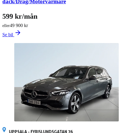
däck/Drag/Motorvärmare
599 kr/mån
49 900 kr
eller
Se bil
UPPSALA - FYRISLUNDSGATAN 76