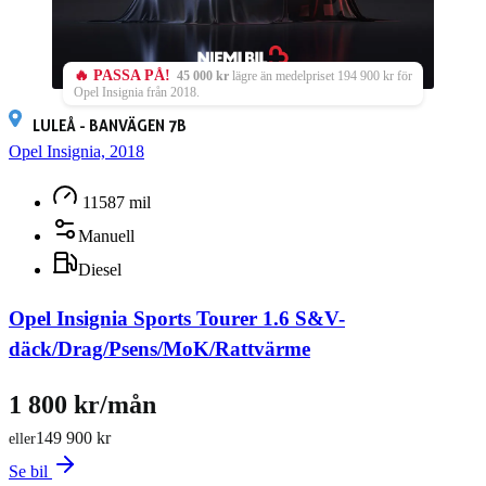
🔥 PASSA PÅ!
45 000 kr
lägre än medelpriset 194 900 kr för
Opel Insignia från 2018.
LULEÅ - BANVÄGEN 7B
Opel Insignia, 2018
11587 mil
Manuell
Diesel
Opel Insignia Sports Tourer 1.6 S&V-
däck/Drag/Psens/MoK/Rattvärme
1 800 kr/mån
149 900 kr
eller
Se bil