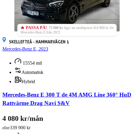
🔥 PASSA PÅ!
75 000 kr
lägre än medelpriset 414 900 kr för
Mercedes-Benz E från 2023.
SKELLEFTEÅ - HAMMARVÄGEN 1
Mercedes-Benz E, 2023
15554 mil
Automatisk
Hybrid
Mercedes-Benz E 300 T de 4M AMG Line 360° HuD
Rattvärme Drag Navi S&V
4 080 kr/mån
339 900 kr
eller