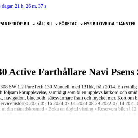
 dagar, 21 h, 26 m, 37 s
PANJER
KÖP BIL
SÄLJ BIL
FÖRETAG
HYR BIL
ÖVRIGA TJÄNSTER
0 Active Farthållare Navi Psen
ugeot 308 SW 1.2 PureTech 130 Manuell, med 131hk, från 2014. En ryml
ch följsam körupplevelse, samtidigt som bilen upplevs lättkörd och sm
k, navigation, bluetooth, sätesvärmare fram och mycket mer. Kort om bi
eckna Servicehistorik: 2025-05-16 2024-07-01 2023-08-29 2022-07-14 2
 ut din månadskostnad • Boka en digital visning • Reservera bilen i 12 
nar bilen dragkrok, motorvärmare eller någon annan utrustning du behöver
värderar din bil kostnadsfritt och lämnar ett prisförslag direkt – Du behö
 Vid intresse ring 026-16 19 00 eller maila gavle@niemibil.se Varmt väl