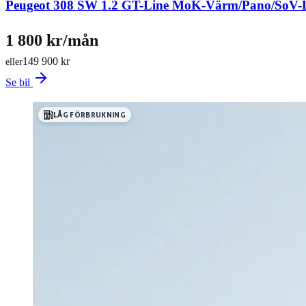
Peugeot 308 SW 1.2 GT-Line MoK-Värm/Pano/SoV-D
1 800 kr/mån
149 900 kr
eller
Se bil
LÅG FÖRBRUKNING