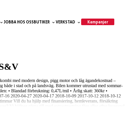
Kampanjer
JOBBA HOS OSS
BUTIKER
VERKSTAD
s S&V
ig kombi med modern design, pigg motor och låg ägandekostnad –
idig både i stad och på landsväg. Bilen kommer utrustad med sommar-
len: • Blandad förbrukning: 0,47L/mil • Årlig skatt: 360kr •
021-07-16 2020-04-27 2020-04-17 2018-10-09 2017-10-12 2018-10-12
timmar Vill du ha hjälp med finansiering, hemleverans, försäkring
? Vi hjälper gärna till med extrautrustning före eller efter leverans!
ver inte ens städa eller tvätta bilen! Niemi Bil – Sveriges största
kommen till oss på Kryddstigen 23 för en provkörning!