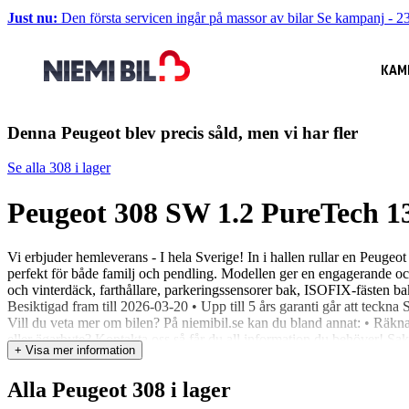
Just nu:
Den första servicen ingår på massor av bilar
Se kampanj
-
23
KAM
Denna Peugeot blev precis såld, men vi har fler
Se alla 308 i lager
Peugeot 308 SW 1.2 PureTech 13
Vi erbjuder hemleverans - I hela Sverige! In i hallen rullar en Pe
perfekt för både familj och pendling. Modellen ger en engagerande o
och vinterdäck, farthållare, parkeringssensorer bak, ISOFIX-fästen ba
Besiktigad fram till 2026-03-20 • Upp till 5 års garanti går att t
Vill du veta mer om bilen? På niemibil.se kan du bland annat: • Räkna
eller ägarbyte? Kontakta oss så får du all information du behöver! Sak
+ Visa mer information
Vill du byta in din nuvarande bil när du köper en ny? Inga problem! Vi 
hjärta för bilar 4,8 snittbetyg på Google 4,7 snittbetyg på Trustpilot
Alla Peugeot 308 i lager