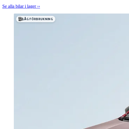
Se alla bilar i lager ››
LÅG FÖRBRUKNING