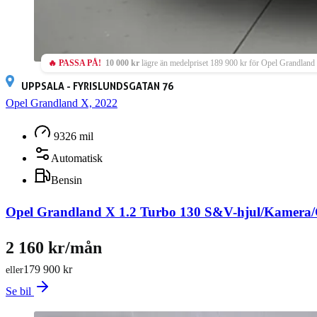
🔥 PASSA PÅ!
10 000 kr
lägre än medelpriset 189 900 kr för Opel Grandland
UPPSALA - FYRISLUNDSGATAN 76
Opel Grandland X, 2022
9326 mil
Automatisk
Bensin
Opel Grandland X 1.2 Turbo 130 S&V-hjul/Kamera
2 160 kr/mån
179 900 kr
eller
Se bil