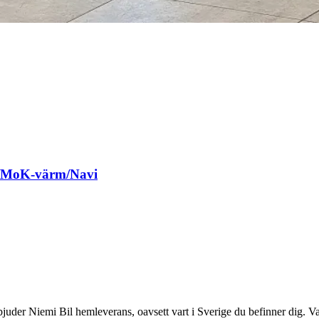
g/MoK-värm/Navi
juder Niemi Bil hemleverans, oavsett vart i Sverige du befinner dig. Va