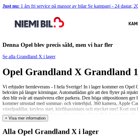
Just nu:
1 års fri service på massor av bilar
Se kampanj
-
24 dagar, 20
KAM
Denna Opel blev precis såld, men vi har fler
Se alla Grandland X i lager
Opel Grandland X Grandland 1
Vi erbjuder hemleverans - I hela Sverige! In i lager kommer en Ope
bekväm på längre körningar. Automatlådan gör att den flyter på mjukt i
den blir svår att manövrera eller parkera. Den höga sittpositionen ger
kommer utrustad med sommar- och vinterhjul, 360 kamera, Apple Carpl
växelpaddlar, keyless start, körfilsassistans och mycket mer! Kort om 
helförsäkring via Gjensidige ingår vid köp • Upp till 5 års garanti gå
+ Visa mer information
bilen i 12 timmar • Två veckors helförsäkring via Gjensidige ingår vid
och alla andra detaljer. Varmt välkommen till Niemi Bil - Ett familjeför
Alla Opel Grandland X i lager
trygg bilaffär! Vill du byta in bilen du har idag? Inga problem! Du får e