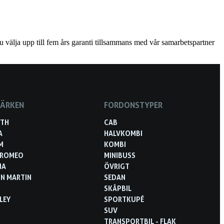
u välja upp till fem års garanti tillsammans med vår samarbetspartner
MÄRKEN
FORDONSTYPER
RTH
CAB
A
HALVKOMBI
M
KOMBI
 ROMEO
MINIBUSS
NA
ÖVRIGT
N MARTIN
SEDAN
SKÅPBIL
LEY
SPORTKUPÉ
SUV
TRANSPORTBIL - FLAK