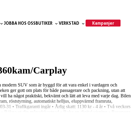
Kampanjer
JOBBA HOS OSS
BUTIKER
VERKSTAD
/360kam/Carplay
En modern SUV som är byggd för att vara enkel i vardagen och
leken ger gott om plats för både passagerare och packning, utan att
ill ha något praktiskt, bekvämt och lätt att leva med varje dag. Bilen
m, röststyrning, automatiskt helljus, eluppvärmd framruta,
3-31 • Trafikgaranti ingår • Årlig skatt: 1130 kr - 4 år • Två veckors
at: • Räkna ut din månadskostnad • Boka en digital visning • Reservera
 bilder. Vi kan också hjälpa dig med finansiering, leverans, ägarbyte
. Vi ska göra vårt bästa för att du ska bli riktigt nöjd och göra en
sköter ägarbytet och alla detaljer.