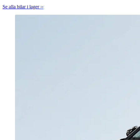
Se alla bilar i lager ››