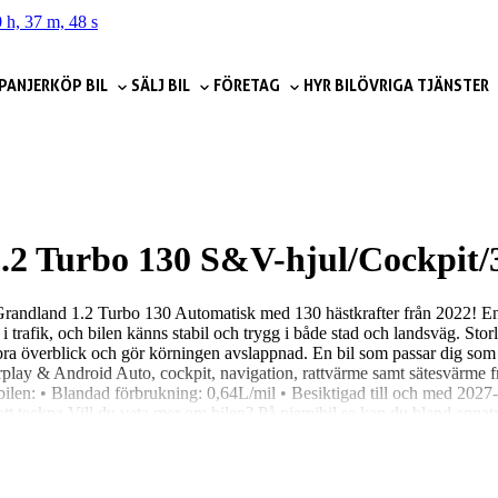
 h, 37 m, 47 s
PANJER
KÖP BIL
SÄLJ BIL
FÖRETAG
HYR BIL
ÖVRIGA TJÄNSTER
.2 Turbo 130 S&V-hjul/Cockpit
l Grandland 1.2 Turbo 130 Automatisk med 130 hästkrafter från 2022! 
 trafik, och bilen känns stabil och trygg i både stad och landsväg. Stor
 bra överblick och gör körningen avslappnad. En bil som passar dig som v
ay & Android Auto, cockpit, navigation, rattvärme samt sätesvärme fra
bilen: • Blandad förbrukning: 0,64L/mil • Besiktigad till och med 2027-0
r att teckna Vill du veta mer om bilen? På niemibil.se kan du bland ann
 köp Kontakta oss så gör vi gärna en digital visning och skickar dig fler
etag med norra Sveriges största hjärta för bilar. 4,7 snittbetyg på Google
tt prisförslag från oss. Om du vill hämtar vi också bilen, tvättar, städar, 