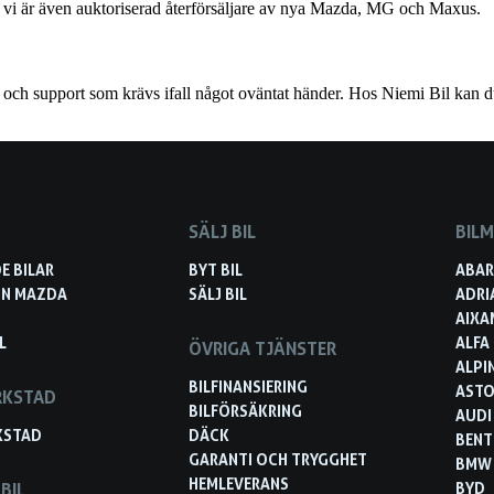
och vi är även auktoriserad återförsäljare av nya Mazda, MG och Maxus.
p och support som krävs ifall något oväntat händer. Hos Niemi Bil kan d
SÄLJ BIL
BIL
E BILAR
BYT BIL
ABA
IN MAZDA
SÄLJ BIL
ADRI
AIXA
L
ALFA
ÖVRIGA TJÄNSTER
ALPI
BILFINANSIERING
ASTO
RKSTAD
BILFÖRSÄKRING
AUDI
KSTAD
DÄCK
BENT
GARANTI OCH TRYGGHET
BMW
HEMLEVERANS
BIL
BYD