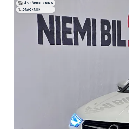
LÅG FÖRBRUKNING
DRAGKROK