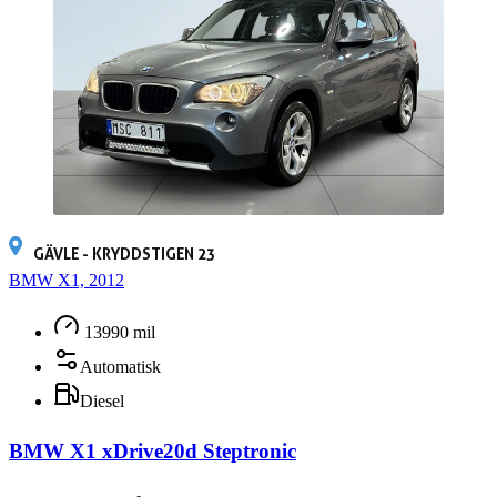
GÄVLE - KRYDDSTIGEN 23
BMW X1, 2012
13990 mil
Automatisk
Diesel
BMW X1 xDrive20d Steptronic