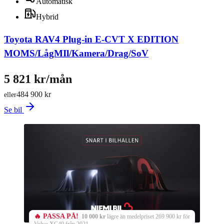
Automatisk
Hybrid
Toyota RAV4 Plug-in E-CVT X EDITION
MOMS/LågMIl/Kamera/Drag/SoV
5 821 kr/mån
484 900 kr
eller
Se bil
🔥 PASSA PÅ!
10 000 kr
lägre än medelpriset 269 900 kr för