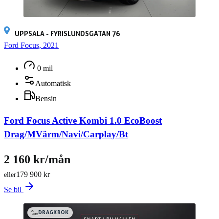
UPPSALA - FYRISLUNDSGATAN 76
Ford Focus, 2021
0 mil
Automatisk
Bensin
Ford Focus Active Kombi 1.0 EcoBoost
Drag/MVärm/Navi/Carplay/Bt
2 160 kr/mån
179 900 kr
eller
Se bil
DRAGKROK