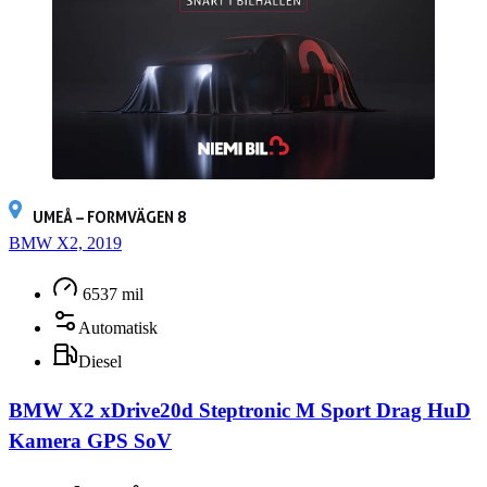
UMEÅ – FORMVÄGEN 8
BMW X2, 2019
6537 mil
Automatisk
Diesel
BMW X2 xDrive20d Steptronic M Sport Drag HuD
Kamera GPS SoV