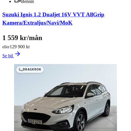
Bensin
Suzuki Ignis 1.2 Dualjet 16V VVT AllGrip
Kamera/Extraljus/Navi/MoK
1 559 kr/mån
129 900 kr
eller
Se bil
DRAGKROK