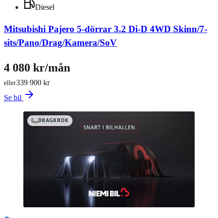
Diesel
Mitsubishi Pajero 5-dörrar 3.2 Di-D 4WD Skinn/7-
sits/Pano/Drag/Kamera/SoV
4 080 kr/mån
339 900 kr
eller
Se bil
DRAGKROK