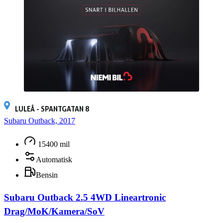
LULEÅ - SPANTGATAN 8
Subaru Outback, 2017
15400 mil
Automatisk
Bensin
Subaru Outback 2.5 4WD Lineartronic
Drag/MoK/Kamera/SoV