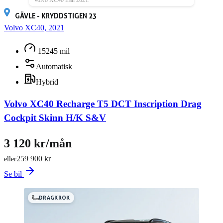
Volvo XC40 från 2021.
GÄVLE - KRYDDSTIGEN 23
Volvo XC40, 2021
15245 mil
Automatisk
Hybrid
Volvo XC40 Recharge T5 DCT Inscription Drag
Cockpit Skinn H/K S&V
3 120 kr/mån
259 900 kr
eller
Se bil
DRAGKROK