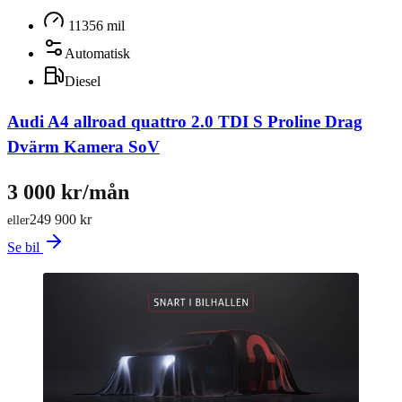
11356 mil
Automatisk
Diesel
Audi A4 allroad quattro 2.0 TDI S Proline Drag
Dvärm Kamera SoV
3 000 kr/mån
249 900 kr
eller
Se bil