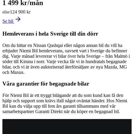
1 499 kr/mån
124 900 kr
eller
Se bil
Hemleverans i hela Sverige till din dörr
Om du hittar en Nissan Qashqai eller någon annan bil du vill ha
erbjuder Niemi Bil hemleverans, oavsett vart i Sverige du befinner
dig. Varje månad levererar vi bilar över hela Sverige – från Malmö i
söder till Kiruna i norr. Varje vecka får vi in hundratals begagnade
bilar, och vi är även auktoriserad återförsäljare av nya Mazda, MG
och Maxus.
Våra garantier för begagnade bilar
För Niemi Bil är ett tryggt bilägande att du som kund kan få den
hjälp och support som krävs ifall något oväntat händer. Hos Niemi
Bil kan du välja upp till fem års garanti tillsammans med vår
samarbetspartner Garanti Direkt när du köper en begagnad bil.