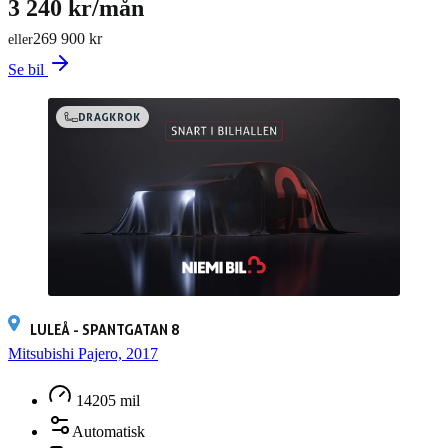
3 240 kr/mån
269 900 kr
eller
Se bil
DRAGKROK
LULEÅ - SPANTGATAN 8
Mitsubishi Pajero, 2017
14205 mil
Automatisk