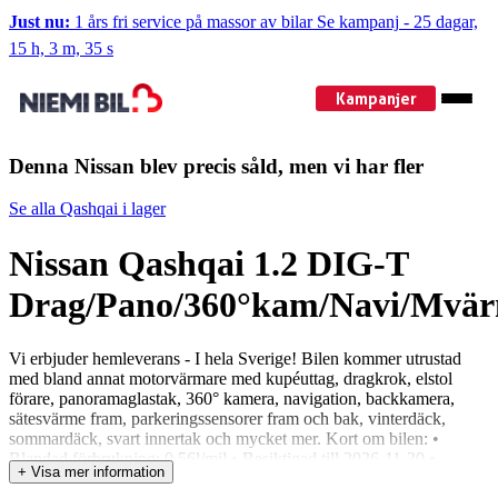
Just nu:
1 års fri service på massor av bilar
Se kampanj
-
25 dagar,
15 h, 3 m, 33 s
Kampanjer
Denna Nissan blev precis såld, men vi har fler
Se alla Qashqai i lager
Nissan Qashqai 1.2 DIG-T
Drag/Pano/360°kam/Navi/Mvä
Vi erbjuder hemleverans - I hela Sverige! Bilen kommer utrustad
med bland annat motorvärmare med kupéuttag, dragkrok, elstol
förare, panoramaglastak, 360° kamera, navigation, backkamera,
sätesvärme fram, parkeringssensorer fram och bak, vinterdäck,
sommardäck, svart innertak och mycket mer. Kort om bilen: •
Blandad förbrukning: 0,56l/mil • Besiktigad till 2026-11-30 •
+ Visa mer information
Årsskatt: 844kr • Dragvikt: 1000kg • Upp till 5 års garanti går att