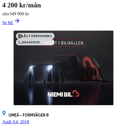
4 200 kr/mån
349 900 kr
eller
Se bil
LÅG FÖRBRUKNING
DRAGKROK
UMEÅ – FORMVÄGEN 8
Audi A4, 2018