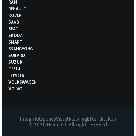
RAM
RENAULT
ROVER
SAAB
SEAT
SKODA
SMART
SSANGYONG
SUBARU
SUZUKI
TESLA
TOYOTA
VOLKSWAGEN
VOLVO
Integritetspolicy
Visselblåsning
Efter ditt köp
© 2026 Niemi Bil. All right reserved.